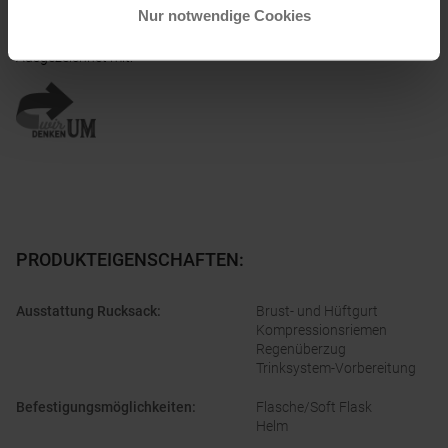
Nur notwendige Cookies
Ausgezeichnet mit
:
PRODUKTEIGENSCHAFTEN
:
Ausstattung Rucksack
:
Brust- und Hüftgurt
Kompressionsriemen
Regenüberzug
Trinksystem-Vorbereitung
Befestigungsmöglichkeiten
:
Flasche/Soft Flask
Helm