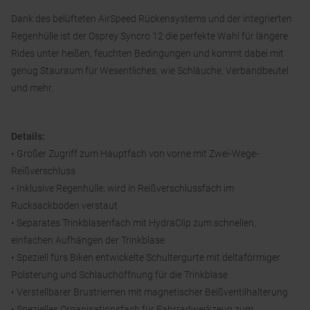
Dank des belüfteten AirSpeed Rückensystems und der integrierten
Regenhülle ist der Osprey Syncro 12 die perfekte Wahl für längere
Rides unter heißen, feuchten Bedingungen und kommt dabei mit
genug Stauraum für Wesentliches, wie Schläuche, Verbandbeutel
und mehr.
Details:
• Großer Zugriff zum Hauptfach von vorne mit Zwei-Wege-
Reißverschluss
• Inklusive Regenhülle; wird in Reißverschlussfach im
Rucksackboden verstaut
• Separates Trinkblasenfach mit HydraClip zum schnellen,
einfachen Aufhängen der Trinkblase
• Speziell fürs Biken entwickelte Schultergurte mit deltaförmiger
Polsterung und Schlauchöffnung für die Trinkblase
• Verstellbarer Brustriemen mit magnetischer Beißventilhalterung
• Spezielles Organisationsfach für Fahrradwerkzeug zum