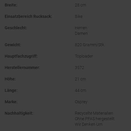
Breite
:
28 cm
Einsatzbereich Rucksack
:
Bike
Geschlecht
:
Herren
Damen
Gewicht
:
820 Gramm/Stk.
Hauptfachzugriff
:
Toploader
Herstellernummer
:
3572
Höhe
:
21 cm
Länge
:
44 cm
Marke
:
Osprey
Nachhaltigkeit
:
Recycelte Materialien
Ohne PFAS hergestellt
Wir Denken Um