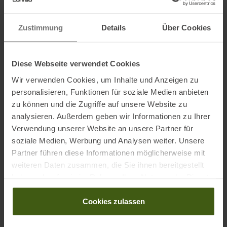
bluesign®-ZERTIFIZIERTES, 100 % recyceltes Nylon (70 den); PFAS-
freie DWR-Imprägnierung
Zustimmung
Details
Über Cookies
Unten:
bluesign®-ZERTIFIZIERTES, 100 % recyceltes Nylon (420 den);
PFAS-freie DWR-Imprägnierung
Diese Webseite verwendet Cookies
Wir verwenden Cookies, um Inhalte und Anzeigen zu
personalisieren, Funktionen für soziale Medien anbieten
Informationen zu EU Verordnung GPSR
zu können und die Zugriffe auf unsere Website zu
analysieren. Außerdem geben wir Informationen zu Ihrer
Name des Herstellers:
Osprey Europe Ltd
Verwendung unserer Website an unsere Partner für
Postanschrift des Herstellers:
Talon House, Aston Way, Poole,
soziale Medien, Werbung und Analysen weiter. Unsere
BH12 4FE, Großbritannien
Partner führen diese Informationen möglicherweise mit
Elektronische Adresse des Herstellers:
cs-
weiteren Daten zusammen, die Sie ihnen bereitgestellt
ospreyeurope@helenoftroy.com
haben oder die sie im Rahmen Ihrer Nutzung der Dienste
Name des Einführers:
Osprey Europe B.V.
gesammelt haben.
Postanschrift des Einführers:
Herikerbergweg 238, 1101 CM
Cookies zulassen
Amsterdam, Niederlande
Elektronische Adresse des Einführers:
care@cs-eu.osprey.com