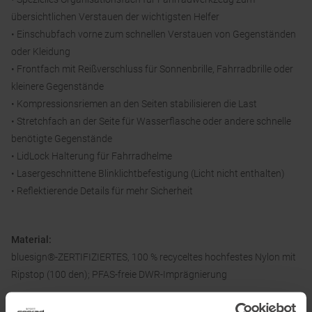
übersichtlichen Verstauen der wichtigsten Helfer
• Einschubfach vorne zum schnellen Verstauen von Gegenständen
oder Kleidung
• Frontfach mit Reißverschluss für Sonnenbrille, Fahrradbrille oder
kleinere Gegenstände
• Kompressionsriemen an den Seiten stabilisieren die Last
• Stretchfach an der Seite für Wasserflasche oder andere schnelle
benötigte Gegenstände
• LidLock Halterung für Fahrradhelme
• Lasergeschnittene Blinklichtbefestigung (Licht nicht enthalten)
• Reflektierende Details für mehr Sicherheit
Material:
bluesign®-ZERTIFIZIERTES, 100 % recyceltes hochfestes Nylon mit
Ripstop (100 den); PFAS-freie DWR-Imprägnierung
Akkzent: