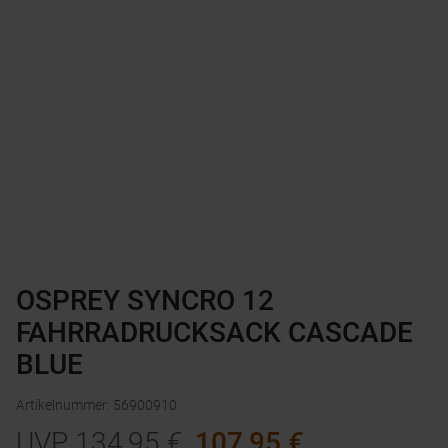
OSPREY SYNCRO 12
FAHRRADRUCKSACK CASCADE
BLUE
Artikelnummer
:
56900910
UVP
134,95
€
107,95
€