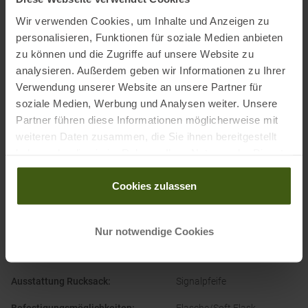
Wir verwenden Cookies, um Inhalte und Anzeigen zu
Name des Herstellers:
On AG
personalisieren, Funktionen für soziale Medien anbieten
Postanschrift des Herstellers:
Förrlibuckstraße 190, 8005 Zürich,
zu können und die Zugriffe auf unsere Website zu
Schweiz
analysieren. Außerdem geben wir Informationen zu Ihrer
Elektronische Adresse des Herstellers:
info@on-running.com
Verwendung unserer Website an unsere Partner für
Name des Einführers:
On Cloud Service GmbH
soziale Medien, Werbung und Analysen weiter. Unsere
Postanschrift des Einführers:
Köpenicker Str. 122, 10179 Berlin,
Partner führen diese Informationen möglicherweise mit
Deutschland
weiteren Daten zusammen, die Sie ihnen bereitgestellt
Elektronische Adresse des Einführers:
www.on.com/contact-us
haben oder die sie im Rahmen Ihrer Nutzung der Dienste
gesammelt haben.
Cookies zulassen
Nur notwendige Cookies
PRODUKTEIGENSCHAFTEN
:
Ausstattung Rucksack
:
Signalpfeife