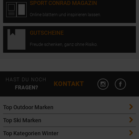
SPORT CONRAD MAGAZIN
Online blättern und inspirieren lassen.
GUTSCHEINE
Freude schenken, ganz ohne Risiko.
Instagram öffn
Facebo
HAST DU NOCH
KONTAKT
FRAGEN?
Top Outdoor Marken
Top Ski Marken
Patagonia
Top Kategorien Winter
ATK Bindungen
Maloja