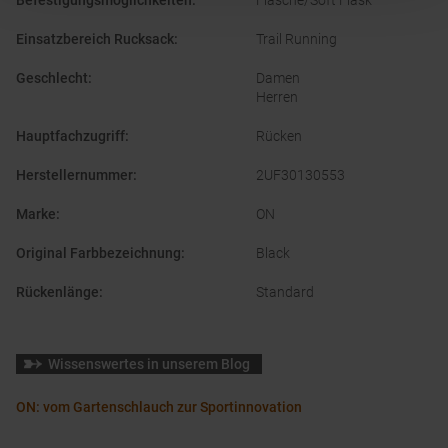
Befestigungsmöglichkeiten
:
Flasche/Soft Flask
Einsatzbereich Rucksack
:
Trail Running
Geschlecht
:
Damen
Herren
Hauptfachzugriff
:
Rücken
Herstellernummer
:
2UF30130553
Marke
:
ON
Original Farbbezeichnung
:
Black
Rückenlänge
:
Standard
Wissenswertes in unserem Blog
ON: vom Gartenschlauch zur Sportinnovation