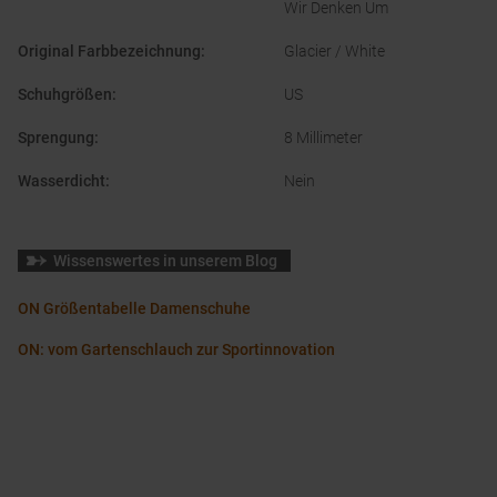
Wir Denken Um
Original Farbbezeichnung
:
Glacier / White
Schuhgrößen
:
US
Sprengung
:
8 Millimeter
Wasserdicht
:
Nein
Wissenswertes in unserem Blog
ON Größentabelle Damenschuhe
ON: vom Gartenschlauch zur Sportinnovation