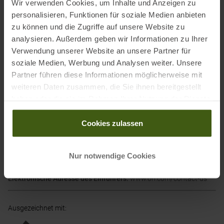
Obermaterial: Textil
Wir verwenden Cookies, um Inhalte und Anzeigen zu
Futter und Decksohle: Textil
personalisieren, Funktionen für soziale Medien anbieten
Sohle: Sonstiges Material
zu können und die Zugriffe auf unsere Website zu
analysieren. Außerdem geben wir Informationen zu Ihrer
Verwendung unserer Website an unsere Partner für
soziale Medien, Werbung und Analysen weiter. Unsere
Informationen zu EU Verordnung GPSR
Partner führen diese Informationen möglicherweise mit
Name des Herstellers:
On AG
weiteren Daten zusammen, die Sie ihnen bereitgestellt
haben oder die sie im Rahmen Ihrer Nutzung der Dienste
Postanschrift des Herstellers:
Förrlibuckstraße 190, 8005 Zürich,
gesammelt haben.
Schweiz
Cookies zulassen
Elektronische Adresse des Herstellers:
info@on-running.com
Name des Einführers:
On Cloud Service GmbH
Postanschrift des Einführers:
Köpenicker Str. 122, 10179 Berlin,
Nur notwendige Cookies
Deutschland
Elektronische Adresse des Einführers:
www.on.com/contact-us
Ausgezeichnet mit
: