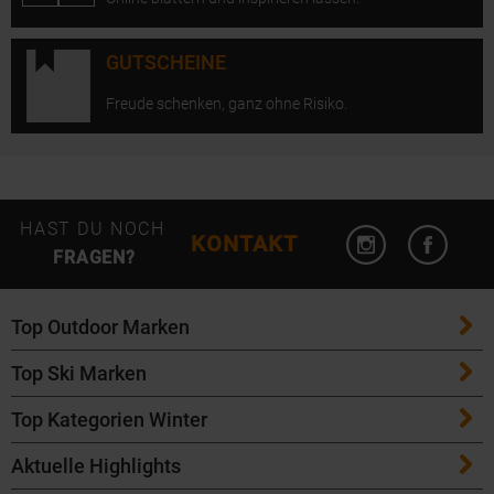
GUTSCHEINE
Freude schenken, ganz ohne Risiko.
Instagram öffn
Facebo
HAST DU NOCH
KONTAKT
FRAGEN?
Top Outdoor Marken
Top Ski Marken
Patagonia
Top Kategorien Winter
ATK Bindungen
Maloja
Aktuelle Highlights
Ski
K2 Ski
Salomon