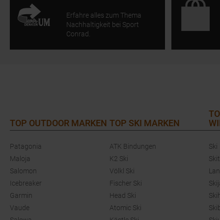
Erfahre alles zum Thema
Nachhaltigkeit bei Sport
Conrad.
TO
TOP OUTDOOR MARKEN
TOP SKI MARKEN
WI
Patagonia
ATK Bindungen
Ski
Maloja
K2 Ski
Ski
Salomon
Völkl Ski
Lan
Icebreaker
Fischer Ski
Ski
Garmin
Head Ski
Ski
Vaude
Atomic Ski
Ski