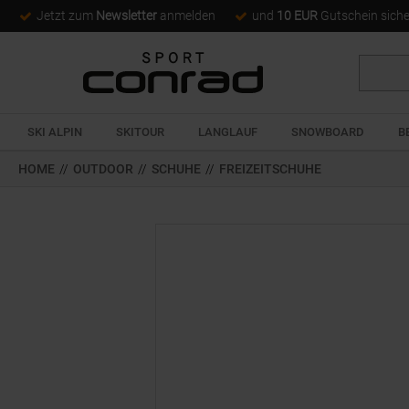
Jetzt zum
Newsletter
anmelden
und
10 EUR
Gutschein sich
Suche
SKI ALPIN
SKITOUR
LANGLAUF
SNOWBOARD
B
HOME
//
OUTDOOR
//
SCHUHE
//
FREIZEITSCHUHE