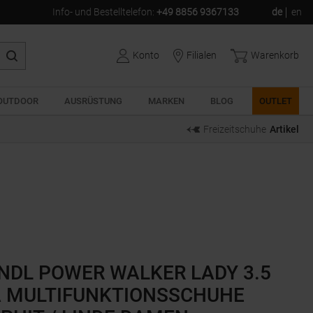
Info- und Bestelltelefon
:
+49 8856 9367133
de
en
Konto
Filialen
Warenkorb
OUTDOOR
AUSRÜSTUNG
MARKEN
BLOG
OUTLET
Freizeitschuhe
Artikel
NDL POWER WALKER LADY 3.5
 MULTIFUNKTIONSSCHUHE