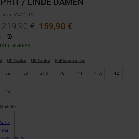
PHIT / LINDE DAMEN
nummer
:
50406716
219,90
€
159,90
€
t.
ORT LIEFERBAR
ße
UK-Größe
US-Größe
Fußlänge in cm
38
39
39,5
40
41
41,5
42
43
 Modelle