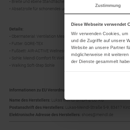
• Breite und ebene Standfläche für einen sicheren und stabilen Stan
Zustimmung
• Absatzrolle für schonendes und gedämpftes Auftreten
Diese Webseite verwendet 
Details:
Wir verwenden Cookies, um I
• Obermaterial: Ventilation Mesh
und die Zugriffe auf unsere 
• Futter: GORE-TEX
Website an unsere Partner fü
• Fußbett: AIR-ACTIVE Wellness Sport
möglicherweise mit weiteren
• Sohle: Meindl Comfort fit Wellness
der Dienste gesammelt habe
• Walking Soft-Step Sohle
Informationen zu EU Verordnung GPSR
Name des Herstellers:
Lukas Meindl GmbH & Co. KG
Postanschrift des Herstellers:
Lukas-Meindl-Straße 5-9, 83417 Kir
Elektronische Adresse des Herstellers:
shoes@meindl.de