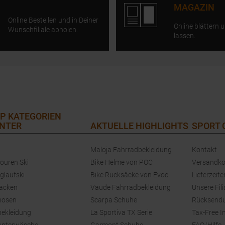
MAGAZIN
Online Bestellen und in Deiner
Online blättern u
Wunschfiliale abholen.
lassen.
P KATEGORIEN
NTER
AKTUELLE HIGHLIGHTS
SPORT
Maloja Fahrradbekleidung
Kontakt
touren Ski
Bike Helme von POC
Versandko
glaufski
Bike Rucksäcke von Evoc
Lieferzeite
jacken
Vaude Fahrradbekleidung
Unsere Fili
hosen
Scarpa Schuhe
Rücksend
bekleidung
La Sportiva TX Serie
Tax-Free I