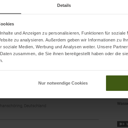
d.
Herst
Details
Leist
Cookies
Mark
nhalte und Anzeigen zu personalisieren, Funktionen für soziale
Nachh
Website zu analysieren. Außerdem geben wir Informationen zu I
r soziale Medien, Werbung und Analysen weiter. Unsere Partner
 Daten zusammen, die Sie ihnen bereitgestellt haben oder die s
Origi
n.
Schaf
Schu
Nur notwendige Cookies
Schuh
Wasse
chanschöring, Deutschland