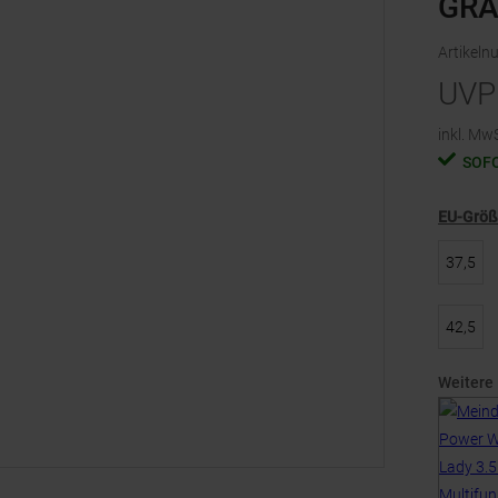
GRA
Artikel
UVP
inkl. MwS
SOF
EU-Grö
37,5
42,5
Weitere