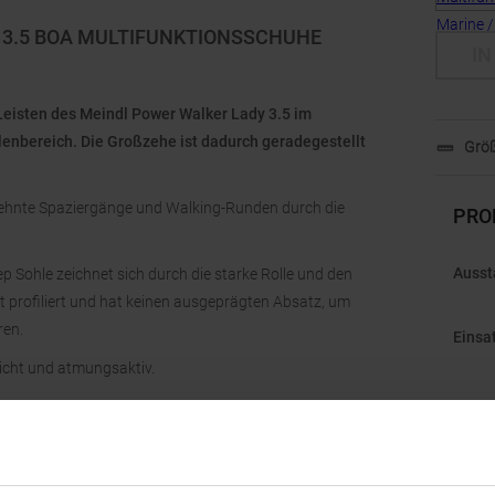
 3.5 BOA MULTIFUNKTIONSSCHUHE
IN
-Leisten des Meindl Power Walker Lady 3.5 im
llenbereich. Die Großzehe ist dadurch geradegestellt
Größ
ehnte Spaziergänge und Walking-Runden durch die
PRO
Ausst
ep Sohle zeichnet sich durch die starke Rolle und den
t profiliert und hat keinen ausgeprägten Absatz, um
ren.
Einsa
icht und atmungsaktiv.
Gesch
Gewic
brollbewegung.