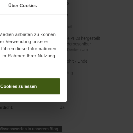
ellernummer
:
5578
Über Cookies
enbreite
:
Breit
e
:
Meindl
 Medien anbieten zu können
altigkeit
:
Ohne PFCs hergestellt
hrer Verwendung unserer
Wiederbesohlbar
 führen diese Informationen
Wir Denken Um
ie im Rahmen Ihrer Nutzung
nal Farbbezeichnung
:
Graphit / Linde
thöhe
:
Niedrig
hgrößen
:
UK
Cookies zulassen
kategorisierung
:
A
rdicht
:
Ja
Wissenswertes in unserem Blog