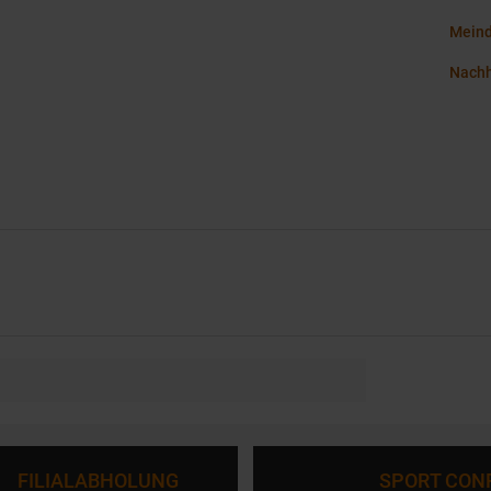
Meind
Nachh
FILIALABHOLUNG
SPORT CON