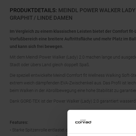
PRODUKTDETAILS
:
MEINDL POWER WALKER LADY
GRAPHIT / LINDE DAMEN
Im Vergleich zu einem klassischen Leisten bietet der Comfort fit
Vorfußbereich eine breitere Auftrittsfläche und mehr Platz im Ba
und kann sich frei bewegen.
Mit dem Meindl Power Walker (Lady) 2.0 machen lange und ausged
Stadt oder übers Land gleich doppelt Spaß.
Die speziell entwickelte Meindl Comfort fit Wellness Walking Soft-St
extrem weich dämpfenden EVA-Zwischenkeil aus. Das Profil ist leich
beim Walken in der Abrollbewegung eine hohe Stabilität zu garantie
Dank GORE-TEX ist der Power Walker (Lady) 2.0 garantiert wasserd
Features:
• Starke Spitzenrolle entlastet den Fuß und fördert die natürliche A