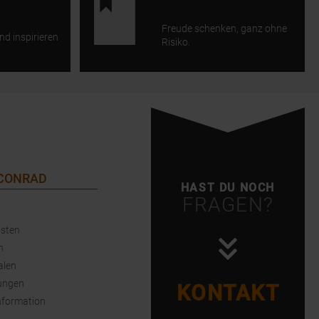
Freude schenken, ganz ohne
nd inspirieren
Risiko.
 CONRAD
HAST DU NOCH
FRAGEN?
sten
n
alen
ungen
KONTAKT
nformation