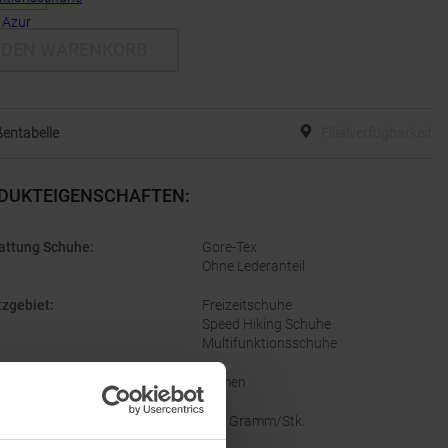
 DEN WARENKORB
entabelle
Filialverfügbarkeit
DUKTEIGENSCHAFTEN
:
attung Schuhe
:
Gore-Tex
Ohne Lederanteil
tzgebiet
:
Freizeitschuhe
Speed Hiking Schuhe
Multifunktionsschuhe
lecht
:
Damen
ht
:
320 Gramm/Stk.