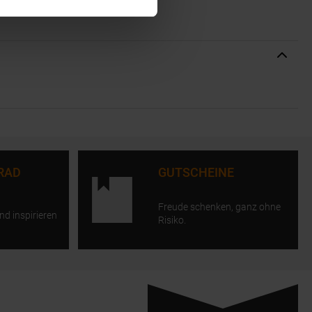
RAD
GUTSCHEINE
Freude schenken, ganz ohne
nd inspirieren
Risiko.