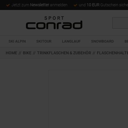
Jetzt zum
Newsletter
anmelden
und
10 EUR
Gutschein sich
Suche
SKI ALPIN
SKITOUR
LANGLAUF
SNOWBOARD
B
HOME
//
BIKE
//
TRINKFLASCHEN & ZUBEHÖR
//
FLASCHENHALT