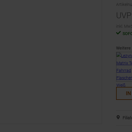
Artikel
UVP
inkl. MwS
SOF
Weitere
IN
Filia