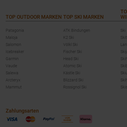
TO
TOP OUTDOOR MARKEN
TOP SKI MARKEN
WI
Patagonia
ATK Bindungen
Ski
Maloja
K2 Ski
Ski
Salomon
Völkl Ski
Lan
Icebreaker
Fischer Ski
Ski
Garmin
Head Ski
Ski
Vaude
Atomic Ski
Ski
Salewa
Kästle Ski
Ski
Arcteryx
Blizzard Ski
Ski
Mammut
Rossignol Ski
Ski
Zahlungsarten