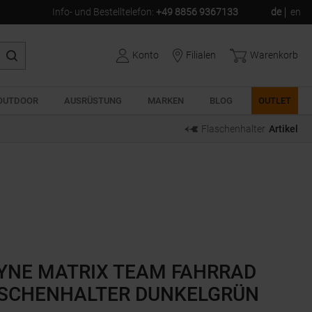
Info- und Bestelltelefon
:
+49 8856 9367133
de
en
Konto
Filialen
Warenkorb
OUTDOOR
AUSRÜSTUNG
MARKEN
BLOG
OUTLET
Flaschenhalter
Artikel
YNE MATRIX TEAM FAHRRAD
SCHENHALTER DUNKELGRÜN