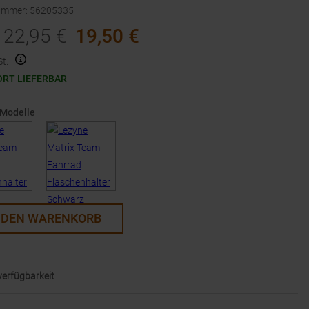
nummer
:
56205335
22,95
€
19,50
€
t.
ORT LIEFERBAR
 Modelle
 DEN WARENKORB
lverfügbarkeit