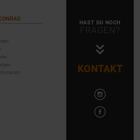
 CONRAD
HAST DU NOCH
FRAGEN?
sten
n
alen
ungen
KONTAKT
nformation
Instagram öffnen
Facebook öffnen