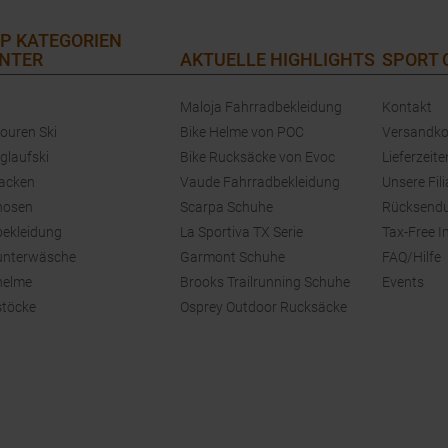
P KATEGORIEN
NTER
AKTUELLE HIGHLIGHTS
SPORT
Maloja Fahrradbekleidung
Kontakt
touren Ski
Bike Helme von POC
Versandko
glaufski
Bike Rucksäcke von Evoc
Lieferzeite
jacken
Vaude Fahrradbekleidung
Unsere Fili
hosen
Scarpa Schuhe
Rücksend
bekleidung
La Sportiva TX Serie
Tax-Free I
unterwäsche
Garmont Schuhe
FAQ/Hilfe
helme
Brooks Trailrunning Schuhe
Events
stöcke
Osprey Outdoor Rucksäcke