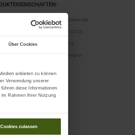
DUKTEIGENSCHAFTEN
:
ht
:
36 Gramm/Stk.
ellernummer
:
452100120
e
:
Lezyne
Über Cookies
nal Farbbezeichnung
:
Dunkelgrün
 Medien anbieten zu können
hrer Verwendung unserer
 führen diese Informationen
ie im Rahmen Ihrer Nutzung
Cookies zulassen