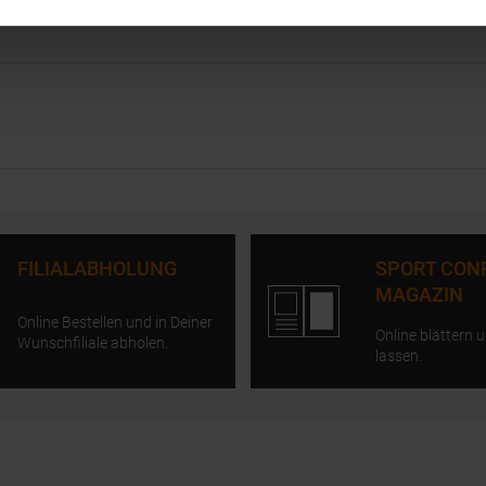
FILIALABHOLUNG
SPORT CON
MAGAZIN
Online Bestellen und in Deiner
Online blättern u
Wunschfiliale abholen.
lassen.