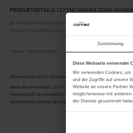
PRODUKTDETAILS
:
LEZYNE MATRIX TEAM FAHRR
Der funktionelle Matrix Team Flaschenhalter von Lezyne ist mit al
Flaschenhalterbefestigung kompatibel.
Zustimmung
Material: Verbundmaterial
Diese Webseite verwendet 
Wir verwenden Cookies, um I
Informationen zu EU Verordnung GPSR
und die Zugriffe auf unsere 
Website an unsere Partner fü
Name des Herstellers:
Lezyne Europe GmbH
möglicherweise mit weiteren
Postanschrift des Herstellers:
Rolandstrasse 4,14129 Berlin, DE
der Dienste gesammelt habe
Elektronische Adresse des Herstellers:
info@lezyne.com