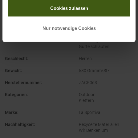
gesammelt haben.
Cookies zulassen
Bekleidungsmaterial
:
Baumwolle
Naturfaser
Nur notwendige Cookies
Bund
:
Elastisch
Klett
Kordelzug
Gürtelschlaufen
Geschlecht
:
Herren
Gewicht
:
530 Gramm/Stk.
Herstellernummer
:
ZACP063
Kategorien
:
Outdoor
Klettern
Marke
:
La Sportiva
Nachhaltigkeit
:
Recycelte Materialien
Wir Denken Um