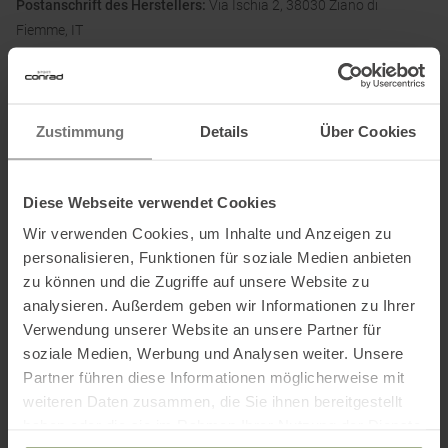
Postanschrift des Herstellers:
Via Ischia 2, 38030 Ziano di
Fiemme, IT
Elektronische Adresse des Herstellers:
info@lasportiva.com
Ausgezeichnet mit
:
Zustimmung
Details
Über Cookies
Diese Webseite verwendet Cookies
Wir verwenden Cookies, um Inhalte und Anzeigen zu
personalisieren, Funktionen für soziale Medien anbieten
zu können und die Zugriffe auf unsere Website zu
analysieren. Außerdem geben wir Informationen zu Ihrer
PRODUKTEIGENSCHAFTEN
:
Verwendung unserer Website an unsere Partner für
soziale Medien, Werbung und Analysen weiter. Unsere
Beinabschluss
:
Kordelzug
Partner führen diese Informationen möglicherweise mit
Verstellbar
weiteren Daten zusammen, die Sie ihnen bereitgestellt
haben oder die sie im Rahmen Ihrer Nutzung der Dienste
Bekleidungsfunktion
:
Atmungsaktiv
Schnelltrocknend