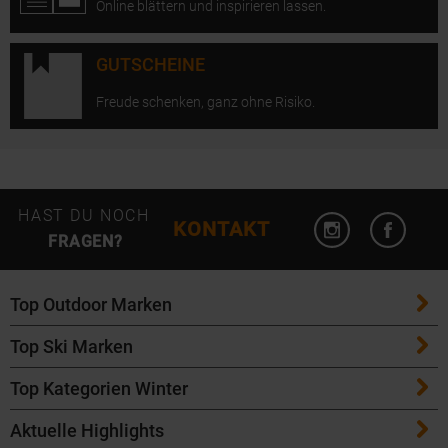
Online blättern und inspirieren lassen.
GUTSCHEINE
Freude schenken, ganz ohne Risiko.
Instagram öffn
Facebo
HAST DU NOCH
KONTAKT
FRAGEN?
Top Outdoor Marken
Top Ski Marken
Patagonia
Top Kategorien Winter
ATK Bindungen
Maloja
Aktuelle Highlights
Ski
K2 Ski
Salomon