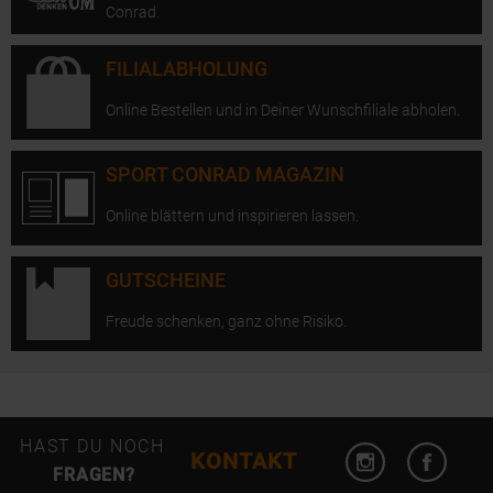
Conrad.
FILIALABHOLUNG
Online Bestellen und in Deiner Wunschfiliale abholen.
SPORT CONRAD MAGAZIN
Online blättern und inspirieren lassen.
GUTSCHEINE
Freude schenken, ganz ohne Risiko.
Instagram öffn
Facebo
HAST DU NOCH
KONTAKT
FRAGEN?