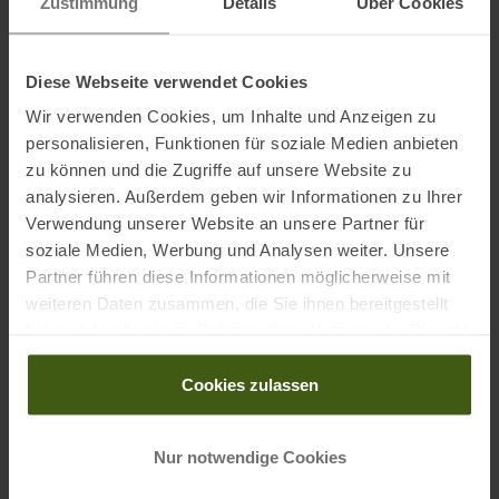
Zustimmung
Details
Über Cookies
Material:
Schaft: Sämischleder mit Schutzrand.
Futter: Mesh.
Diese Webseite verwendet Cookies
Sohle: Vibram Idrogrip mit Impact Brake System.
Wir verwenden Cookies, um Inhalte und Anzeigen zu
personalisieren, Funktionen für soziale Medien anbieten
zu können und die Zugriffe auf unsere Website zu
analysieren. Außerdem geben wir Informationen zu Ihrer
Informationen zu EU Verordnung GPSR
Verwendung unserer Website an unsere Partner für
Name des Herstellers:
La Sportiva S.P.A.
soziale Medien, Werbung und Analysen weiter. Unsere
Postanschrift des Herstellers:
Via Ischia 2, 38030 Ziano di
Partner führen diese Informationen möglicherweise mit
Fiemme, IT
weiteren Daten zusammen, die Sie ihnen bereitgestellt
Elektronische Adresse des Herstellers:
info@lasportiva.com
haben oder die sie im Rahmen Ihrer Nutzung der Dienste
gesammelt haben.
Cookies zulassen
Nur notwendige Cookies
PRODUKTEIGENSCHAFTEN
: