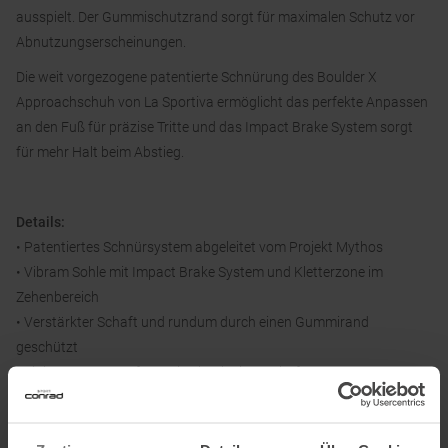
ausspielt. Der Gummischutzrand sorgt für maximalen Schutz vor
Abnutzungserscheinungen.
Die weit vorgezogene patentierte Schnürung des Boulder X
Approachschuh von La Sportiva ermöglicht das perfekte Anpassen
an den Fuß für präzise Tritte und das Impact Brake System sorgt
für mehr Halt beim Abstieg.
Details:
• Patentiertes Schnürsystem abgeleitet vom Projekt Mythos
• Vibram Sohle mit Impact Brake System und Kletterzone im
Zehenbereich
• Verstärkter Schaft und rundum durch einen Gummirand
geschützt
• Einlage EVA 2mm für anti Schock Eigenschaften
• 100 % recycelte Schnürsenkel