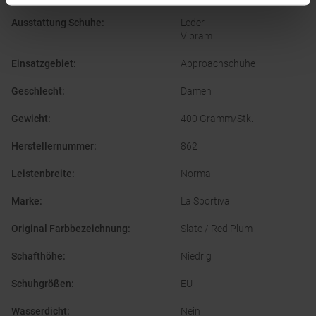
Ausstattung Schuhe
:
Leder
Vibram
Einsatzgebiet
:
Approachschuhe
Geschlecht
:
Damen
Gewicht
:
400 Gramm/Stk.
Herstellernummer
:
862
Leistenbreite
:
Normal
Marke
:
La Sportiva
Original Farbbezeichnung
:
Slate / Red Plum
Schafthöhe
:
Niedrig
Schuhgrößen
:
EU
Wasserdicht
:
Nein