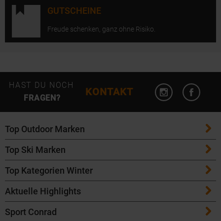
GUTSCHEINE
Freude schenken, ganz ohne Risiko.
Instagram öffn
Facebo
HAST DU NOCH
KONTAKT
FRAGEN?
Top Outdoor Marken
Top Ski Marken
Patagonia
Top Kategorien Winter
ATK Bindungen
Maloja
Aktuelle Highlights
Ski
K2 Ski
Salomon
Sport Conrad
Maloja Fahrradbekleidung
Skitouren Ski
Völkl Ski
Icebreaker