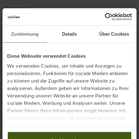
Technologie
All-Terrain-Rocker
Skier mit All-Terrain-Rocker haben einen graduellen Anstieg an der
Zustimmung
Details
Über Cookies
Spitze für große Vielseitigkeit bei allen Bedingungen, mit einem
kurzen, niedrigen Anstieg im Heck für zusätzliche Kontrolle bei
variablem Schnee.
Diese Webseite verwendet Cookies
Snophobic Topsheet
Wir verwenden Cookies, um Inhalte und Anzeigen zu
Ein wasser- und schneeabweisendes Topsheet-Material, das die
personalisieren, Funktionen für soziale Medien anbieten
Ansammlung von Schnee verhindert.
zu können und die Zugriffe auf unsere Website zu
analysieren. Außerdem geben wir Informationen zu Ihrer
Paulownia-Kern
Verwendung unserer Website an unsere Partner für
Lebendiges, flexibles Holz mit hervorragendem Verhältnis zwischen
soziale Medien, Werbung und Analysen weiter. Unsere
Gewicht und Festigkeit.
Partner führen diese Informationen möglicherweise mit
weiteren Daten zusammen, die Sie ihnen bereitgestellt
haben oder die sie im Rahmen Ihrer Nutzung der Dienste
Informationen zu EU Verordnung GPSR
gesammelt haben.