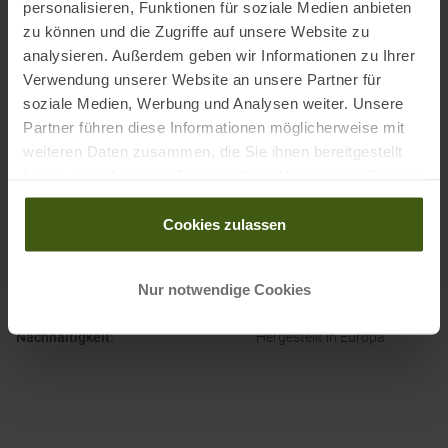
Naviglio, IT
personalisieren, Funktionen für soziale Medien anbieten
Elektronische Adresse des Herstellers:
info@inwild.de
zu können und die Zugriffe auf unsere Website zu
analysieren. Außerdem geben wir Informationen zu Ihrer
Verwendung unserer Website an unsere Partner für
soziale Medien, Werbung und Analysen weiter. Unsere
Partner führen diese Informationen möglicherweise mit
weiteren Daten zusammen, die Sie ihnen bereitgestellt
PRODUKTEIGENSCHAFTEN
:
haben oder die sie im Rahmen Ihrer Nutzung der Dienste
gesammelt haben.
Herstellernummer
:
SS-3
Cookies zulassen
Lieferumfang
:
1 Paar
Nur notwendige Cookies
Marke
:
Inwild
Nachhaltigkeit
:
Hergestellt in Europa