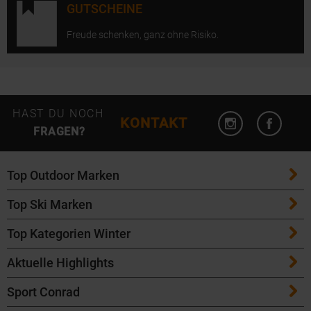
GUTSCHEINE
Freude schenken, ganz ohne Risiko.
Instagram öffn
Facebo
HAST DU NOCH
KONTAKT
FRAGEN?
Top Outdoor Marken
Top Ski Marken
Patagonia
Top Kategorien Winter
ATK Bindungen
Maloja
Aktuelle Highlights
Ski
K2 Ski
Salomon
Sport Conrad
Maloja Fahrradbekleidung
Skitouren Ski
Völkl Ski
Icebreaker