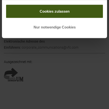
Postanschrift des Herstellers:
Lot 3 130-132 Ponsonby Road,
gesammelt haben.
Auckland 1011, Neuseeland
Cookies zulassen
Elektronische Adresse des Herstellers:
nz@icebreaker.com
Name des Einführers:
VF Germany Textil-Handels GmbH
Nur notwendige Cookies
Postanschrift des Einführers:
Walter-Gropius-Straße 23, 80807,
Deutschland
Elektronische Adresse des
Einführers:
corporate_communications@vfc.com
Ausgezeichnet mit
: