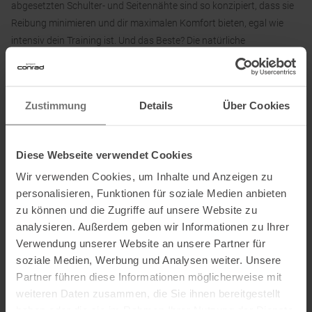
abgesetzten Schulter- und Seitennähte sind so konzipiert, dass sie
Reibung minimieren und dir maximalen Komfort bieten, egal wie
intensiv dein Training ist. Und das Beste? Die natürliche
Geruchsresistenz hält dich auch nach langen Tagen im Schnee
frisch.
Das Tech Crewe Funktionsshirt von Icebreaker gibt dir das
Zustimmung
Details
Über Cookies
Vertrauen, jede Herausforderung anzunehmen, die der Winter
bereithält. Du bist bereit, die Natur zu erobern und jeden Moment in
der Kälte voll auszukosten!
Diese Webseite verwendet Cookies
Wir verwenden Cookies, um Inhalte und Anzeigen zu
personalisieren, Funktionen für soziale Medien anbieten
Material:
zu können und die Zugriffe auf unsere Website zu
100 % Wolle
analysieren. Außerdem geben wir Informationen zu Ihrer
Verwendung unserer Website an unsere Partner für
soziale Medien, Werbung und Analysen weiter. Unsere
Partner führen diese Informationen möglicherweise mit
Informationen zu EU Verordnung GPSR
weiteren Daten zusammen, die Sie ihnen bereitgestellt
Name des Herstellers:
Icebreaker Apparel, LLC.
haben oder die sie im Rahmen Ihrer Nutzung der Dienste