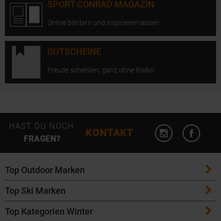
SPORT CONRAD MAGAZIN
Online blättern und inspirieren lassen.
GUTSCHEINE
Freude schenken, ganz ohne Risiko.
Instagram öffn
Facebo
HAST DU NOCH
KONTAKT
FRAGEN?
Top Outdoor Marken
Top Ski Marken
Patagonia
Top Kategorien Winter
ATK Bindungen
Maloja