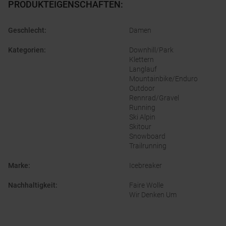
PRODUKTEIGENSCHAFTEN
:
Geschlecht
:
Damen
Kategorien
:
Downhill/Park
Klettern
Langlauf
Mountainbike/Enduro
Outdoor
Rennrad/Gravel
Running
Ski Alpin
Skitour
Snowboard
Trailrunning
Marke
:
Icebreaker
Nachhaltigkeit
:
Faire Wolle
Wir Denken Um