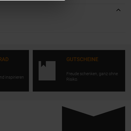
RAD
GUTSCHEINE
Freude schenken, ganz ohne
nd inspirieren
Risiko.