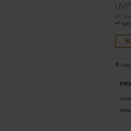
UVP
inkl. MwS
SOF
IN
Filia
PRO
Herst
Mark