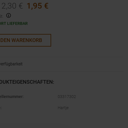
2,30
€
1,95
€
t.
ORT LIEFERBAR
 DEN WARENKORB
lverfügbarkeit
DUKTEIGENSCHAFTEN
:
ellernummer
:
03317302
e
:
Hartje