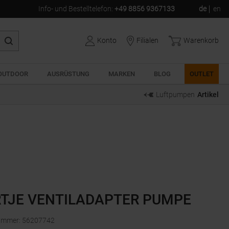
Info- und Bestelltelefon
:
+49 8856 9367133
de
en
Konto
Filialen
Warenkorb
OUTDOOR
AUSRÜSTUNG
MARKEN
BLOG
OUTLET
Luftpumpen
Artikel
TJE VENTILADAPTER PUMPE
nummer
:
56207742