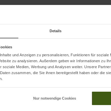
PE
nd (SV, Presta) und Dunlop-Ventile (DV) auch an der
Details
Cookies
nhalte und Anzeigen zu personalisieren, Funktionen für soziale
Website zu analysieren. Außerdem geben wir Informationen zu I
r soziale Medien, Werbung und Analysen weiter. Unsere Partner
Deutschland
 Daten zusammen, die Sie ihnen bereitgestellt haben oder die s
n.
Nur notwendige Cookies