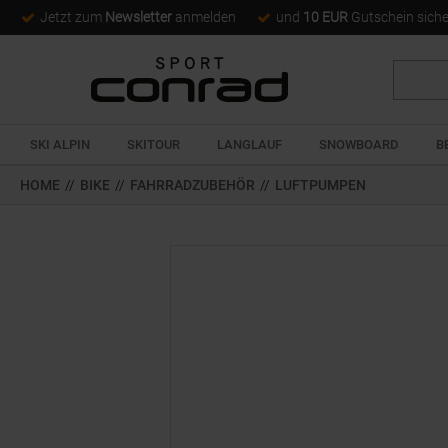
Jetzt zum
Newsletter
anmelden
und
10 EUR
Gutschein sich
Suche
SKI ALPIN
SKITOUR
LANGLAUF
SNOWBOARD
B
HOME
//
BIKE
//
FAHRRADZUBEHÖR
//
LUFTPUMPEN