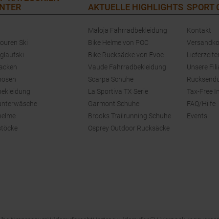
NTER
AKTUELLE HIGHLIGHTS
SPORT
Maloja Fahrradbekleidung
Kontakt
touren Ski
Bike Helme von POC
Versandko
glaufski
Bike Rucksäcke von Evoc
Lieferzeite
jacken
Vaude Fahrradbekleidung
Unsere Fili
hosen
Scarpa Schuhe
Rücksend
bekleidung
La Sportiva TX Serie
Tax-Free I
unterwäsche
Garmont Schuhe
FAQ/Hilfe
helme
Brooks Trailrunning Schuhe
Events
stöcke
Osprey Outdoor Rucksäcke