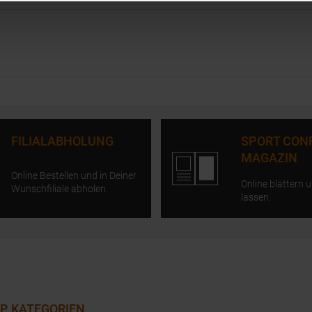
FILIALABHOLUNG
SPORT CON
MAGAZIN
Online Bestellen und in Deiner
Online blättern u
Wunschfiliale abholen.
lassen.
P KATEGORIEN