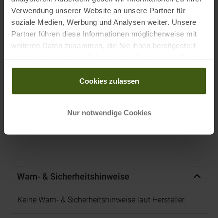
Verwendung unserer Website an unsere Partner für
soziale Medien, Werbung und Analysen weiter. Unsere
Partner führen diese Informationen möglicherweise mit
weiteren Daten zusammen, die Sie ihnen bereitgestellt
haben oder die sie im Rahmen Ihrer Nutzung der Dienste
PRODUKTEIGENSCHAFTEN
:
gesammelt haben.
Cookies zulassen
Herstellernummer
:
07169006
Marke
:
Hartje
Nur notwendige Cookies
Warn- & Sicherheitshinweise
Keine Warn- & Sicherheitshinweise laut Hersteller.