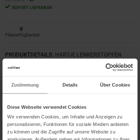
SOFORT LIEFERBAR
Filialverfügbarkeit
PRODUKTDETAILS
:
HARTJE LENKERSTOPFEN
FAHRRAD ZUBEHÖR
Lenkerstopfen mit Innendurchmesser bis 19 mm.
Zustimmung
Details
Über Cookies
Informationen zu EU Verordnung GPSR
Diese Webseite verwendet Cookies
Name des Herstellers:
Hermann Hartje KG
Wir verwenden Cookies, um Inhalte und Anzeigen zu
Postanschrift des Herstellers:
Deichstraße 120-122, 27318 Hoya,
personalisieren, Funktionen für soziale Medien anbieten
Deutschland
zu können und die Zugriffe auf unsere Website zu
Elektronische Adresse des Herstellers:
info@hartje.de
analysieren. Außerdem geben wir Informationen zu Ihrer