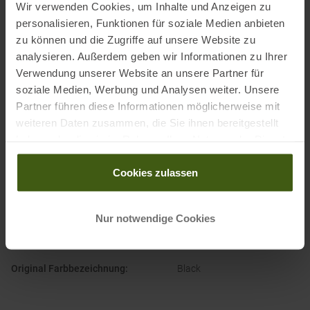
Wir verwenden Cookies, um Inhalte und Anzeigen zu
Elektronische Adresse des
personalisieren, Funktionen für soziale Medien anbieten
Herstellers:
Customerservice@dynafit.de
zu können und die Zugriffe auf unsere Website zu
analysieren. Außerdem geben wir Informationen zu Ihrer
Verwendung unserer Website an unsere Partner für
soziale Medien, Werbung und Analysen weiter. Unsere
Partner führen diese Informationen möglicherweise mit
weiteren Daten zusammen, die Sie ihnen bereitgestellt
PRODUKTEIGENSCHAFTEN
:
haben oder die sie im Rahmen Ihrer Nutzung der Dienste
gesammelt haben.
Gewicht
:
90 Gramm/Stk.
Cookies zulassen
Herstellernummer
:
08-0000048978
Lieferumfang
:
1 Paar
Nur notwendige Cookies
Marke
:
Dynafit
Original Farbbezeichnung
:
Black