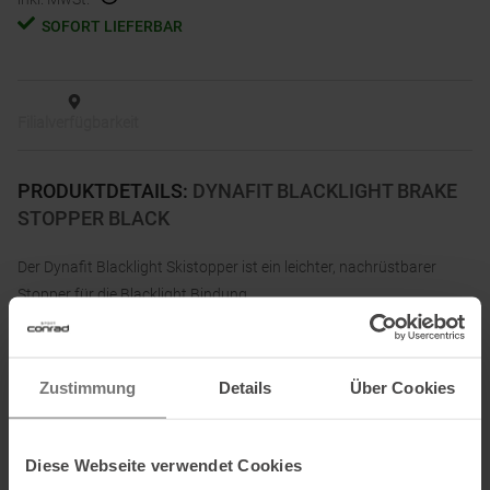
SOFORT LIEFERBAR
Filialverfügbarkeit
PRODUKTDETAILS
:
DYNAFIT BLACKLIGHT BRAKE
STOPPER BLACK
Der Dynafit Blacklight Skistopper ist ein leichter, nachrüstbarer
Stopper für die Blacklight Bindung.
Zustimmung
Details
Über Cookies
Informationen zu EU Verordnung GPSR
Name des Herstellers:
Oberalp SPA
Postanschrift des Herstellers:
Waltraud Gebert Deeg Strasse, 4,
Diese Webseite verwendet Cookies
39100 Bozen