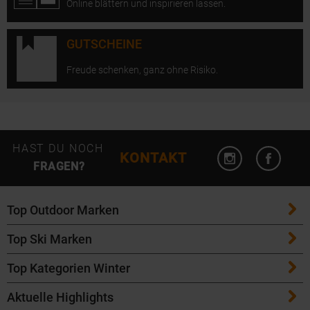
Online blättern und inspirieren lassen.
GUTSCHEINE
Freude schenken, ganz ohne Risiko.
Instagram öffn
Facebo
HAST DU NOCH
KONTAKT
FRAGEN?
Top Outdoor Marken
Top Ski Marken
Patagonia
Top Kategorien Winter
ATK Bindungen
Maloja
Aktuelle Highlights
Ski
K2 Ski
Salomon