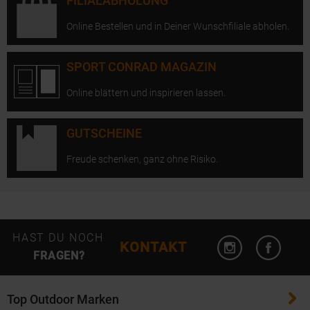
FILIALABHOLUNG
Online Bestellen und in Deiner Wunschfiliale abholen.
SPORT CONRAD MAGAZIN
Online blättern und inspirieren lassen.
GUTSCHEINE
Freude schenken, ganz ohne Risiko.
Instagram öffn
Facebo
HAST DU NOCH
KONTAKT
FRAGEN?
Top Outdoor Marken