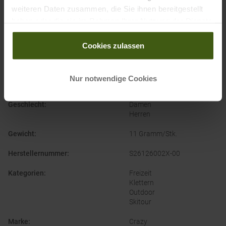
weiteren Daten zusammen, die Sie ihnen bereitgestellt
haben oder die sie im Rahmen Ihrer Nutzung der Dienste
gesammelt haben.
PRODUKTEIGENSCHAFTEN
:
Cookies zulassen
Bekleidungsfunktion
:
Schnelltrocknend
Nur notwendige Cookies
Bekleidungsmaterial
:
Kunstfaser
Geschlecht
:
Damen
Herren
Gewicht
:
11 Gramm/Stk.
Herstellernummer
:
S26126002X-00
Kategorien
:
Freizeit
Klettern
Outdoor
Skitour
Marke
:
Crazy