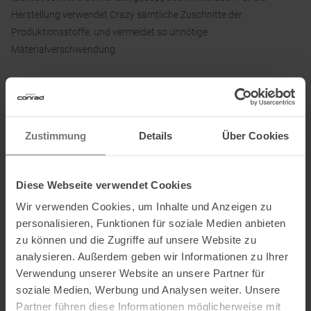
Herstellung verwendet Crazy sämtliche Zuschnitte der
Produktionsstoffe, und vermeidet so unnötige
Materialverschwendung.
Material:
Außen: 88 % Polyester, 12 % Elasthan
Innen: 90 % Polyester, 10 % Elasthan
Zustimmung
Details
Über Cookies
Diese Webseite verwendet Cookies
Informationen zu EU Verordnung GPSR
Wir verwenden Cookies, um Inhalte und Anzeigen zu
Name des Herstellers:
Crazy srl
personalisieren, Funktionen für soziale Medien anbieten
Postanschrift des Herstellers:
Via Lungo Adda V Alpini, 118, 23037
zu können und die Zugriffe auf unsere Website zu
Tirano (SO), IT
analysieren. Außerdem geben wir Informationen zu Ihrer
Elektronische Adresse des Herstellers:
help@crazy.it
Verwendung unserer Website an unsere Partner für
soziale Medien, Werbung und Analysen weiter. Unsere
Partner führen diese Informationen möglicherweise mit