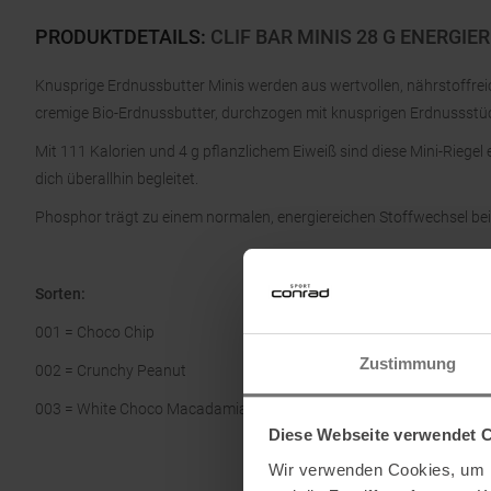
PRODUKTDETAILS
:
CLIF BAR MINIS 28 G ENERGIE
Knusprige Erdnussbutter Minis werden aus wertvollen, nährstoffrei
cremige Bio-Erdnussbutter, durchzogen mit knusprigen Erdnussstü
Mit 111 Kalorien und 4 g pflanzlichem Eiweiß sind diese Mini-Riegel e
dich überallhin begleitet.
Phosphor trägt zu einem normalen, energiereichen Stoffwechsel bei
Sorten:
001 = Choco Chip
Zustimmung
002 = Crunchy Peanut
003 = White Choco Macadamia
Diese Webseite verwendet 
Wir verwenden Cookies, um I