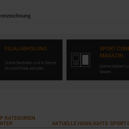
kennzeichnung
FILIALABHOLUNG
SPORT CON
MAGAZIN
Online Bestellen und in Deiner
Online blättern u
Wunschfiliale abholen.
lassen.
P KATEGORIEN
NTER
AKTUELLE HIGHLIGHTS
SPORT