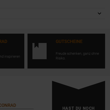
RAD
GUTSCHEINE
Freude schenken, ganz ohne
nd inspirieren
Risiko.
 CONRAD
HAST DU NOCH