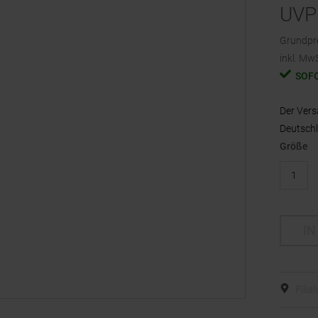
UVP
Grundpr
inkl. MwS
SOF
Der Vers
Deutschl
Größe
1
IN
Filia