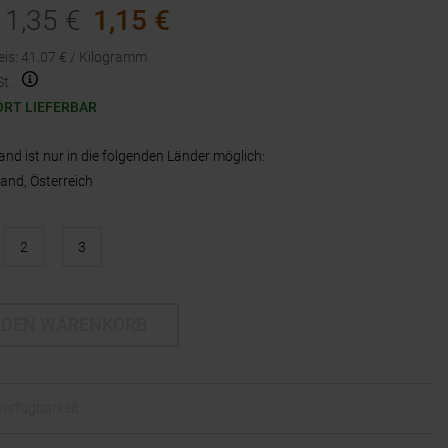
1,35
€
1,15
€
eis
:
41.07
€ /
Kilogramm
t.
ORT LIEFERBAR
and ist nur in die folgenden Länder möglich:
and, Österreich
2
3
 DEN WARENKORB
lverfügbarkeit