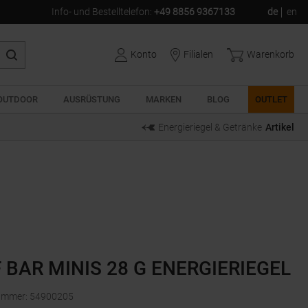
Info- und Bestelltelefon
:
+49 8856 9367133
de
en
Konto
Filialen
Warenkorb
OUTDOOR
AUSRÜSTUNG
MARKEN
BLOG
OUTLET
Energieriegel & Getränke
Artikel
F BAR MINIS 28 G ENERGIERIEGEL
nummer
:
54900205