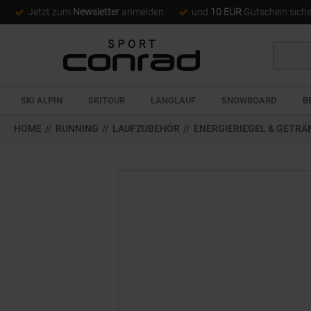
Jetzt zum
Newsletter
anmelden
und
10 EUR
Gutschein sich
Suche
SKI ALPIN
SKITOUR
LANGLAUF
SNOWBOARD
B
HOME
//
RUNNING
//
LAUFZUBEHÖR
//
ENERGIERIEGEL & GETRÄ