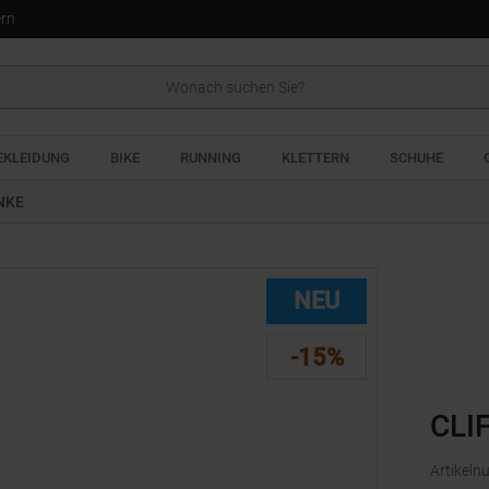
ern
EKLEIDUNG
BIKE
RUNNING
KLETTERN
SCHUHE
NKE
NEU
-15%
CLI
Artikel