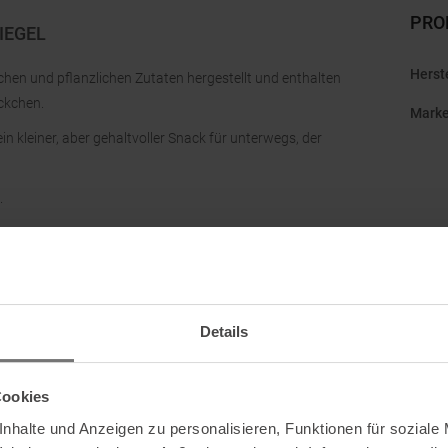
PRO
RIEGEL
Herst
chen und pflanzlichen Zutaten hergestellt und enthalten
ckchen.
Mark
in kleiner, aber gehaltvoller Snack für unterwegs, der
.
Details
Cookies
nhalte und Anzeigen zu personalisieren, Funktionen für soziale