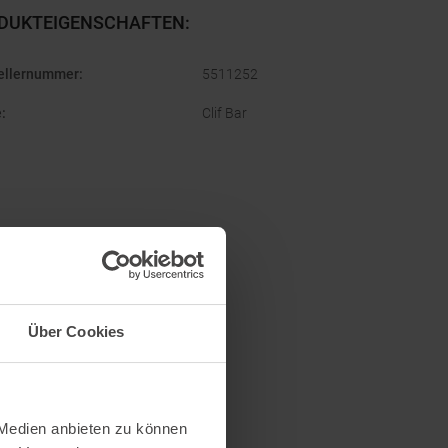
DUKTEIGENSCHAFTEN
:
ellernummer
:
5511252
e
:
Clif Bar
Über Cookies
 Medien anbieten zu können