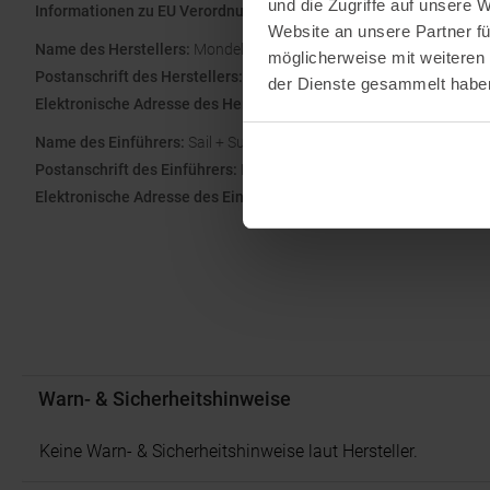
und die Zugriffe auf unsere 
Informationen zu EU Verordnung GPSR
Website an unsere Partner fü
Name des Herstellers:
Mondelēz World Travel Retail GmbH
möglicherweise mit weiteren
Postanschrift des Herstellers:
Lindbergh-Allee 1, 8152, Glattpark (
der Dienste gesammelt habe
Elektronische Adresse des Herstellers:
Verbraucherservice@mdlz
Name des Einführers:
Sail + Surf GmbH
Postanschrift des Einführers:
Bundesstraße 55, 4822 Bad Goisern,
Elektronische Adresse des Einführers:
office@sailsurf.at
Warn- & Sicherheitshinweise
Keine Warn- & Sicherheitshinweise laut Hersteller.