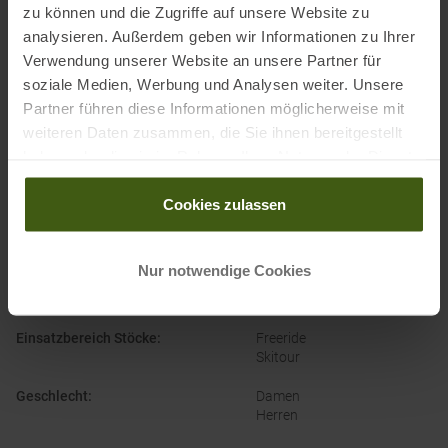
zu können und die Zugriffe auf unsere Website zu
Name des Einführers:
CAB 5-4 SAS
analysieren. Außerdem geben wir Informationen zu Ihrer
Postanschrift des Einführers:
125, Chemin des Tissourds, 74400
Verwendung unserer Website an unsere Partner für
soziale Medien, Werbung und Analysen weiter. Unsere
Chamonix, France
Partner führen diese Informationen möglicherweise mit
Elektronische Adresse des Einführers:
info@black-crows.com
weiteren Daten zusammen, die Sie ihnen bereitgestellt
haben oder die sie im Rahmen Ihrer Nutzung der Dienste
gesammelt haben.
Cookies zulassen
PRODUKTEIGENSCHAFTEN
:
Nur notwendige Cookies
Bauweise
:
Teleskop 3-teilig
Einsatzbereich Stöcke
:
Freeride
Skitour
Geschlecht
:
Damen
Herren