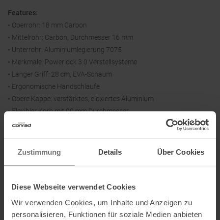
Features:
• Oberrohr: 18 mm Carbon
• Mittelrohr: Carbon, Durchmesser 16 mm
• Unterrohr: Aluminiumlegierung 7075
• Merkmale: Powerlock 3.0 Verstellsysteme
• Langer Griff: 28 cm, EVA-Schaum
• Ergonomische Handschlaufe
• Obere Kappe: verstärktes, eloxiertes Aluminium
• Flexibler Korb mit 90 mm Durchmesser
• Spitze: Wolframkarbid
Zustimmung
Details
Über Cookies
Informationen zu EU Verordnung GPSR
Name des Herstellers:
Black Crows Switzerland Sarl
Diese Webseite verwendet Cookies
Postanschrift des Herstellers:
Rue des Fontenailles 16, 1007
Wir verwenden Cookies, um Inhalte und Anzeigen zu
Lausanne, CH
personalisieren, Funktionen für soziale Medien anbieten
Elektronische Adresse des Herstellers:
info@black-crows.com