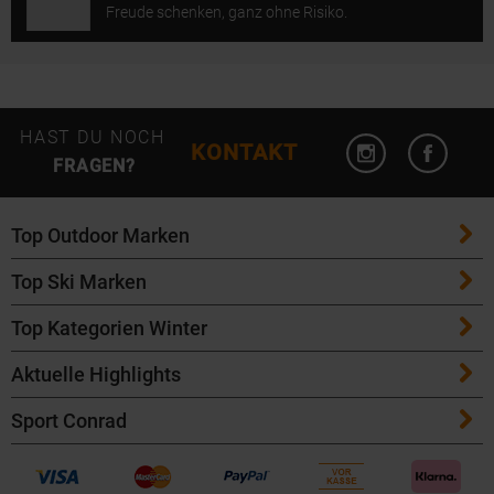
Freude schenken, ganz ohne Risiko.
Instagram öffn
Facebo
HAST DU NOCH
KONTAKT
FRAGEN?
Top Outdoor Marken
Top Ski Marken
Patagonia
Top Kategorien Winter
ATK Bindungen
Maloja
Aktuelle Highlights
Ski
K2 Ski
Salomon
Sport Conrad
Maloja Fahrradbekleidung
Skitouren Ski
Völkl Ski
Icebreaker
Kontakt
Bike Helme von POC
Langlaufski
Fischer Ski
Garmin