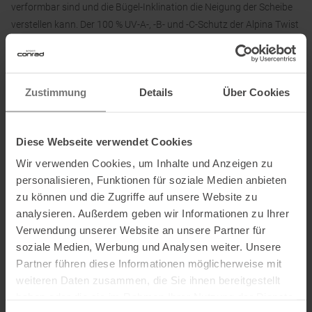
verformbar sind und die Bügel-Inklination die Neigung der Scheibe
verstellen kann. Der 100 % UV-A-, -B- und -C-Schutz der Alpina Twist
Six HR V garantiert zudem sicheren Schutz vor schädlicher UV-
Strahlung.
Zustimmung
Details
Über Cookies
Informationen zu EU Verordnung GPSR
Diese Webseite verwendet Cookies
Name des Herstellers:
Alpina Sports GmbH
Postanschrift des Herstellers
: Hirschbergstr. 8-10, 85254
Wir verwenden Cookies, um Inhalte und Anzeigen zu
Sulzemoos, DE
personalisieren, Funktionen für soziale Medien anbieten
Elektronische Adresse des Herstellers:
info@alpina-sports.de
zu können und die Zugriffe auf unsere Website zu
analysieren. Außerdem geben wir Informationen zu Ihrer
Verwendung unserer Website an unsere Partner für
soziale Medien, Werbung und Analysen weiter. Unsere
Partner führen diese Informationen möglicherweise mit
weiteren Daten zusammen, die Sie ihnen bereitgestellt
PRODUKTEIGENSCHAFTEN
:
haben oder die sie im Rahmen Ihrer Nutzung der Dienste