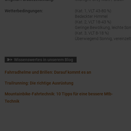
Wetterbedingungen
:
(Kat. 1, VLT 43-80 %)
Bedeckter Himmel
(Kat. 2, VLT 18-43 %)
Geringe Bewölkung, leichte So
(Kat. 3, VLT 8-18 %)
Überwiegend Sonnig, vereinzel
Wissenswertes in unserem Blog
Fahrradhelme und Brillen: Darauf kommt es an
Trailrunning: Die richtige Ausrüstung
Mountainbike-Fahrtechnik: 10 Tipps für eine bessere Mtb-
Technik