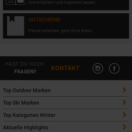
Online blättern und inspirieren lassen.
GUTSCHEINE
Freude schenken, ganz ohne Risiko.
Instagram öffn
Facebo
HAST DU NOCH
KONTAKT
FRAGEN?
Top Outdoor Marken
Top Ski Marken
Patagonia
Top Kategorien Winter
ATK Bindungen
Maloja
Aktuelle Highlights
Ski
K2 Ski
Salomon