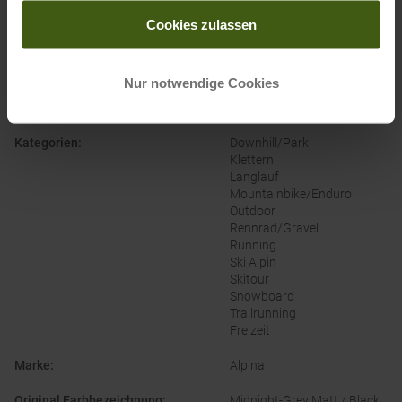
gesammelt haben.
Eigenschaften Brille
:
Selbsttönend
Cookies zulassen
Geschlecht
:
Damen
Herren
Nur notwendige Cookies
Herstellernummer
:
A8719
Kategorien
:
Downhill/Park
Klettern
Langlauf
Mountainbike/Enduro
Outdoor
Rennrad/Gravel
Running
Ski Alpin
Skitour
Snowboard
Trailrunning
Freizeit
Marke
:
Alpina
Original Farbbezeichnung
:
Midnight-Grey Matt / Black