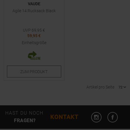
VAUDE
Agile 14 Rucksack Black
UVP
69,95
€
59,95 €
Einheitsgröße
ZUM
PRODUKT
Artikel pro Seite
Instagram öffn
Facebo
HAST DU NOCH
KONTAKT
FRAGEN?