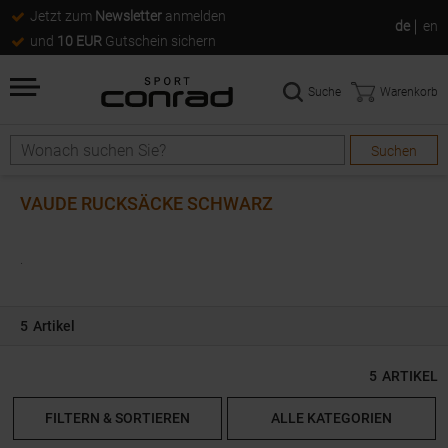
Jetzt zum
Newsletter
anmelden
de
en
und
10 EUR
Gutschein sichern
Suche
Warenkorb
Suchen
Suche
VAUDE RUCKSÄCKE SCHWARZ
.
5
Artikel
5
ARTIKEL
FILTERN & SORTIEREN
ALLE KATEGORIEN