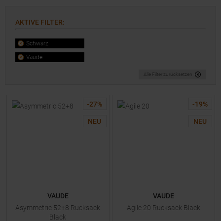
AKTIVE FILTER
:
Schwarz
Vaude
Alle Filter zurücksetzen
-
27
%
-
19
%
NEU
NEU
VAUDE
VAUDE
Asymmetric 52+8 Rucksack
Agile 20 Rucksack Black
Black