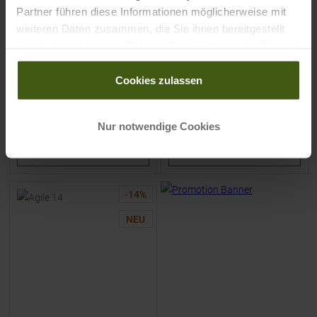
Jura 24 Rucksack Black
Wizard 18+4 Rucksack Black
Partner führen diese Informationen möglicherweise mit
weiteren Daten zusammen, die Sie ihnen bereitgestellt
haben oder die sie im Rahmen Ihrer Nutzung der Dienste
UVP
119,95
€
UVP
139,95
€
gesammelt haben.
99,95 €
109,95 €
Cookies zulassen
Einheitsgröße
Einheitsgröße
Nur notwendige Cookies
ZUM
PRODUKT
ZUM
PRODUKT
-
14
%
NEU