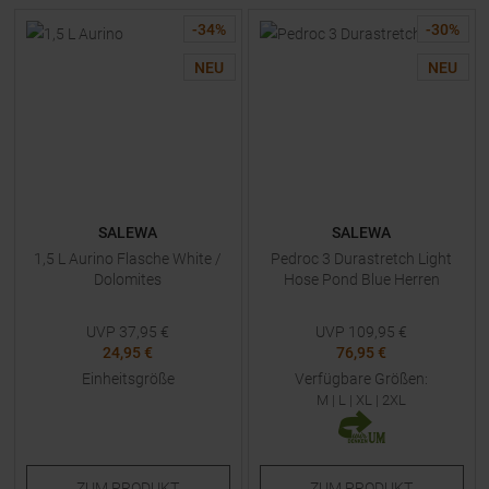
-
34
%
-
30
%
NEU
NEU
SALEWA
SALEWA
1,5 L Aurino Flasche White /
Pedroc 3 Durastretch Light
Dolomites
Hose Pond Blue Herren
UVP
37,95
€
UVP
109,95
€
24,95 €
76,95 €
Einheitsgröße
Verfügbare Größen:
M
|
L
|
XL
|
2XL
ZUM
PRODUKT
ZUM
PRODUKT