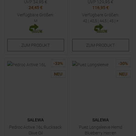
UVP
34,95
€
UVP
129,95
€
24,45 €
116,95 €
Verfügbare Größen:
Verfügbare Größen:
M
42
|
42,5
|
44,5
|
45
| +
ZUM
PRODUKT
ZUM
PRODUKT
-
33
%
-
30
%
NEU
NEU
SALEWA
SALEWA
Pedroc Active 16L Rucksack
Puez Longsleeve Hemd
Olive Oil
Blueberry Herren