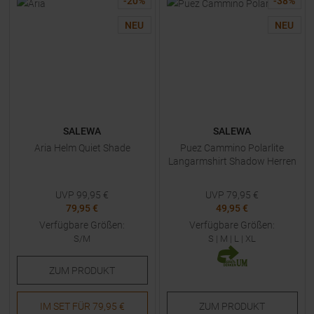
-
20
%
-
38
%
NEU
NEU
SALEWA
SALEWA
Aria Helm Quiet Shade
Puez Cammino Polarlite
Langarmshirt Shadow Herren
UVP
99,95
€
UVP
79,95
€
79,95 €
49,95 €
Verfügbare Größen:
Verfügbare Größen:
S/M
S
|
M
|
L
|
XL
ZUM
PRODUKT
IM SET FÜR
79,95 €
ZUM
PRODUKT