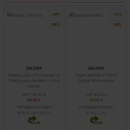
-
38
%
-
33
%
NEU
NEU
SALEWA
SALEWA
Pedroc Light PTX Wander- &
Eagle Geometric T-Shirt
Trekkingschuhe Black / Alloy
Optical White Herren
Herren
UVP
159,95
€
UVP
44,95
€
99,90 €
29,95 €
Verfügbare Größen:
Verfügbare Größen:
40,5
|
41
|
42
|
42,5
| +
S
|
M
|
L
|
XL