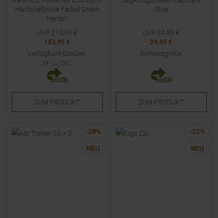
Pedroc 2 Powertex 2.5L Light
Eagle Logo Mesh Cap Dark
Hardshelljacke Faded Green
Olive
Herren
UVP
219,95
€
UVP
34,95
€
153,95 €
24,45 €
Verfügbare Größen:
Einheitsgröße
M
|
L
|
2XL
ZUM
PRODUKT
ZUM
PRODUKT
-
28
%
-
22
%
NEU
NEU