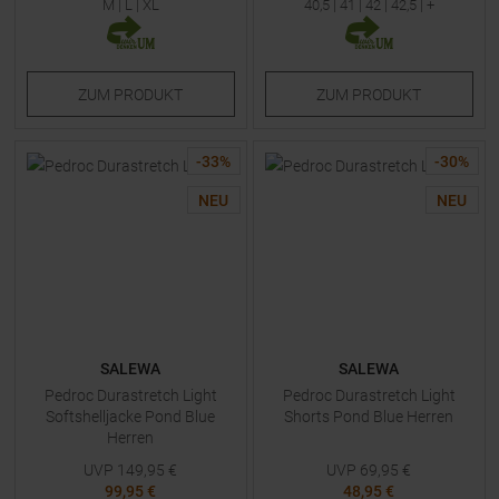
M
|
L
|
XL
40,5
|
41
|
42
|
42,5
| +
ZUM
PRODUKT
ZUM
PRODUKT
-
33
%
-
30
%
NEU
NEU
SALEWA
SALEWA
Pedroc Durastretch Light
Pedroc Durastretch Light
Softshelljacke Pond Blue
Shorts Pond Blue Herren
Herren
UVP
149,95
€
UVP
69,95
€
99,95 €
48,95 €