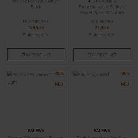
NXT 32 Rucksack Alloy /
450 ml Valsura
Black
Thermosflasche Zephyr /
Secret Poem Of Nature
UVP
249,95
€
UVP
36,95
€
169,95 €
21,95 €
Einheitsgröße
Einheitsgröße
ZUM
PRODUKT
ZUM
PRODUKT
-
30
%
-
30
%
NEU
NEU
SALEWA
SALEWA