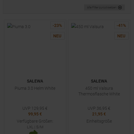
Alle Filter zurücksetzen
-
23
%
-
41
%
NEU
NEU
SALEWA
SALEWA
Piuma 3.0 Helm White
450 ml Valsura
Thermosflasche White
UVP
129,95
€
UVP
36,95
€
99,95 €
21,95 €
Verfügbare Größen:
Einheitsgröße
LXL
|
S/M