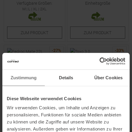
Verfügbare Größen:
Einheitsgröße
M
|
L
|
XL
|
2XL
ZUM
PRODUKT
ZUM
PRODUKT
-
27
%
-
33
%
NEU
NEU
Zustimmung
Details
Über Cookies
Diese Webseite verwendet Cookies
SALEWA
SALEWA
Wir verwenden Cookies, um Inhalte und Anzeigen zu
Pedroc Mate 22L Rucksack
Toxo 3.0 Helm Blue
personalisieren, Funktionen für soziale Medien anbieten
Faded Green
zu können und die Zugriffe auf unsere Website zu
analysieren. Außerdem geben wir Informationen zu Ihrer