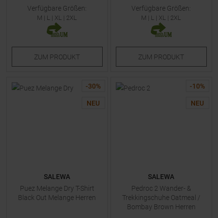
Verfügbare Größen:
Verfügbare Größen:
M
|
L
|
XL
|
2XL
M
|
L
|
XL
|
2XL
ZUM
PRODUKT
ZUM
PRODUKT
-
30
%
-
10
%
NEU
NEU
SALEWA
SALEWA
Puez Melange Dry T-Shirt
Pedroc 2 Wander- &
Black Out Melange Herren
Trekkingschuhe Oatmeal /
Bombay Brown Herren