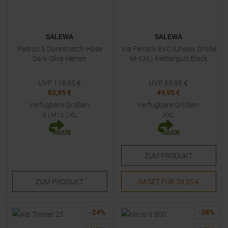
SALEWA
SALEWA
Pedroc 5 Durastretch Hose
Via Ferrata EVO (Unisex Größe
Dark Olive Herren
M-XXL) Klettergurt Black
UVP
119,95
€
UVP
69,95
€
83,95 €
49,95 €
Verfügbare Größen:
Verfügbare Größen:
S
|
M
|
L
|
XL
XXL
ZUM
PRODUKT
ZUM
PRODUKT
IM SET FÜR
39,95 €
-
24
%
-
38
%