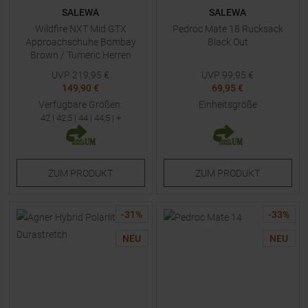
SALEWA
SALEWA
Wildfire NXT Mid GTX
Pedroc Mate 18 Rucksack
Approachschuhe Bombay
Black Out
Brown / Tumeric Herren
UVP
219,95
€
UVP
99,95
€
149,90 €
69,95 €
Verfügbare Größen:
Einheitsgröße
42
|
42,5
|
44
|
44,5
| +
ZUM
PRODUKT
ZUM
PRODUKT
-
31
%
-
33
%
NEU
NEU