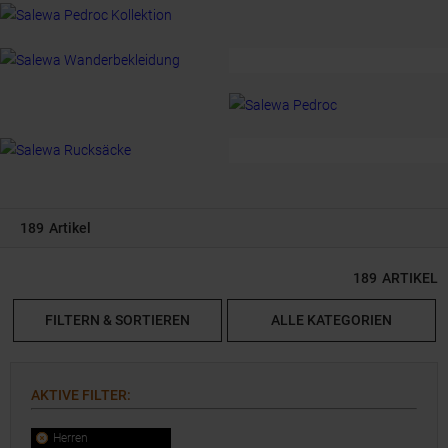
Pedroc Kollektion von Salewa
RUCKSÄCKE
DER Begleiter. Durchdacht,
verlässlich und stylisch!
Du bist abseits der Pisten
unterwegs und brauchst absolute
Bewegungsfreiheit? Dann ist der
Salewa Sella Free 22 der perfekte
Rucksack für dich.
189
Artikel
189
ARTIKEL
FILTERN & SORTIEREN
ALLE KATEGORIEN
AKTIVE FILTER
:
Herren