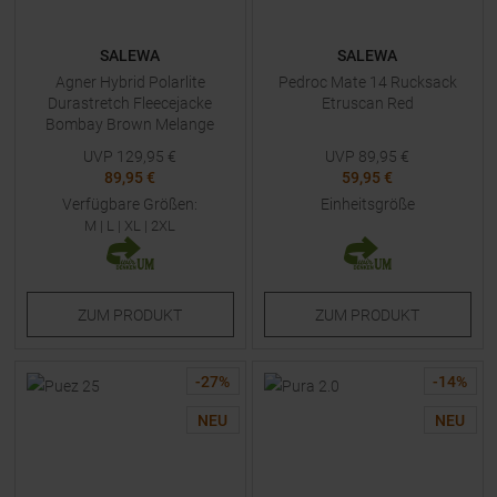
SALEWA
SALEWA
Agner Hybrid Polarlite
Pedroc Mate 14 Rucksack
Durastretch Fleecejacke
Etruscan Red
Bombay Brown Melange
Herren
UVP
129,95
€
UVP
89,95
€
89,95 €
59,95 €
Verfügbare Größen:
Einheitsgröße
M
|
L
|
XL
|
2XL
ZUM
PRODUKT
ZUM
PRODUKT
-
27
%
-
14
%
NEU
NEU