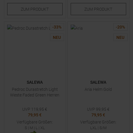
ZUM
PRODUKT
ZUM
PRODUKT
-
33
%
-
20
%
NEU
NEU
SALEWA
SALEWA
Pedroc Durastretch Light
Aria Helm Gold
Weste Faded Green Herren
UVP
119,95
€
UVP
99,95
€
79,95 €
79,95 €
Verfügbare Größen:
Verfügbare Größen:
S
|
M
|
L
|
XL
LXL
|
S/M