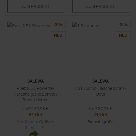
ZUM
PRODUKT
ZUM
PRODUKT
-
30
%
-
34
%
NEU
NEU
SALEWA
SALEWA
Puez 2.5 L Powertex
1,5 L Aurino Flasche Syrah /
Hardshelljacke Bombay
Dots
Brown Herren
UVP
139,95
€
UVP
37,95
€
97,95 €
24,95 €
Verfügbare Größen:
Einheitsgröße
S
|
M
|
L
|
XL