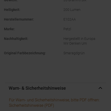
Gewicht
:
35 Gramm/Stk.
Helligkeit
:
200 Lumen
Herstellernummer
:
E102AA
Marke
:
Petzl
Nachhaltigkeit
:
Hergestellt in Europa
Wir Denken Um
Original Farbbezeichnung
:
Smaragdgrün
Warn- & Sicherheitshinweise
Für Warn- und Sicherheitshinweise, bitte PDF öffnen:
Sicherheitshinweise (PDF)