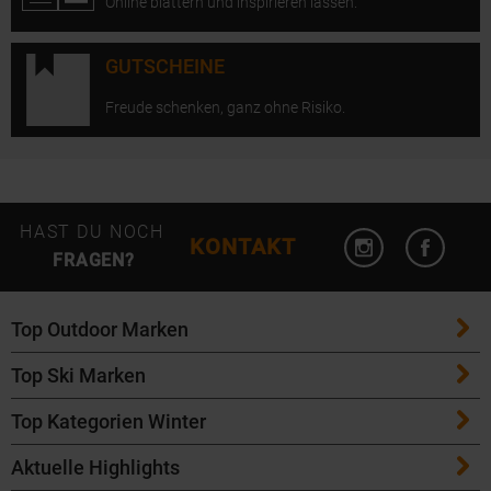
Online blättern und inspirieren lassen.
GUTSCHEINE
Freude schenken, ganz ohne Risiko.
Instagram öffn
Facebo
HAST DU NOCH
KONTAKT
FRAGEN?
Top Outdoor Marken
Top Ski Marken
Patagonia
Top Kategorien Winter
ATK Bindungen
Maloja
Aktuelle Highlights
Ski
K2 Ski
Salomon