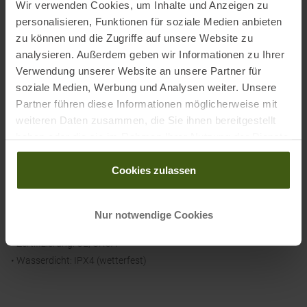
• Leuchtkraft: 200 Lumen
Wir verwenden Cookies, um Inhalte und Anzeigen zu
• Gewicht: 35 g
personalisieren, Funktionen für soziale Medien anbieten
zu können und die Zugriffe auf unsere Website zu
• Lichtkegel: breit
analysieren. Außerdem geben wir Informationen zu Ihrer
• Lithium-Ionen-Akku 680 mAh, aufladbar über Micro-USB-
Verwendung unserer Website an unsere Partner für
Anschluss, mit Ladeanzeige
soziale Medien, Werbung und Analysen weiter. Unsere
• Max. Leuchtdauer (Lumen/Leuchtweite/Leuchtdauer): 6 lm/6
Partner führen diese Informationen möglicherweise mit
m/50 Std.
weiteren Daten zusammen, die Sie ihnen bereitgestellt
• Standard (Lumen/Leuchtweite/Leuchtdauer): 100 lm/23 m/3 Std.
haben oder die sie im Rahmen Ihrer Nutzung der Dienste
• Max Power (Lumen/Leuchtweite/Leuchtdauer): 200 lm/36 m/2
gesammelt haben.
Std.
Cookies zulassen
• Rotes Dauerlicht (Lumen/Leuchtweite/Leuchtdauer): 1 lm/2,5
m/33 Std.
• Blinklicht: sichtbar in 400 m Entfernung während 200 Std.
Nur notwendige Cookies
• Reservelicht: 1,5 Std.
• Zertifizierung: CE, UKCA
• Wasserdicht: IPX4 (wetterfest)