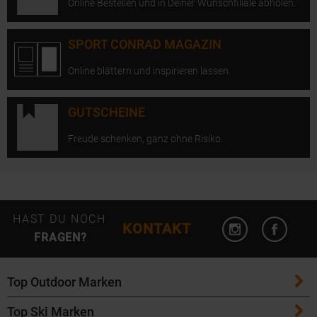
Online Bestellen und in Deiner Wunschfiliale abholen.
SPORT CONRAD MAGAZIN
Online blättern und inspirieren lassen.
GUTSCHEINE
Freude schenken, ganz ohne Risiko.
Instagram öffn
Facebo
HAST DU NOCH
KONTAKT
FRAGEN?
Top Outdoor Marken
Top Ski Marken
Patagonia