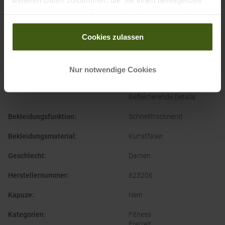
weiteren Daten zusammen, die Sie ihnen bereitgestellt
haben oder die sie im Rahmen Ihrer Nutzung der Dienste
gesammelt haben.
Cookies zulassen
PRODUKTEIGENSCHAFTEN
:
Ausschnitt
:
Rundhals
Nur notwendige Cookies
Ausstattung Oberteil
:
Mesh-Einsätze
Reflektierende Details
Bekleidungsfunktion
:
Schnelltrocknend
Bekleidungsmaterial
:
Kunstfaser
Geschlecht
:
Damen
Herstellernummer
:
623206
Kapuze
:
Nein
Kategorien
:
Fitness
Freizeit