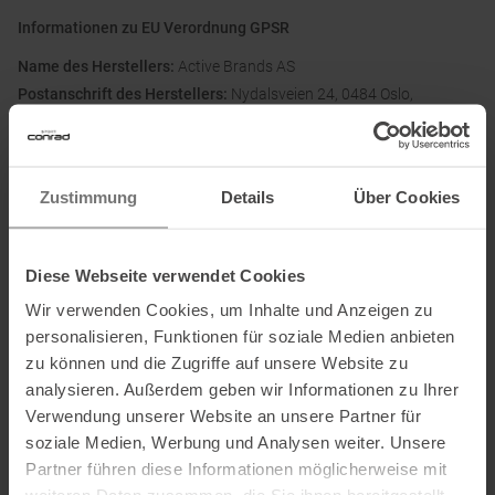
Informationen zu EU Verordnung GPSR
Name des Herstellers:
Active Brands AS
Postanschrift des Herstellers:
Nydalsveien 24, 0484 Oslo,
Norwegen
Elektronische Adresse des
Herstellers:
csinternational@activebrands.com
Zustimmung
Details
Über Cookies
Name des Einführers:
Nordic Active Brands Aktiebolag
Postanschrift des Einführers:
Torsatan 5B , 41104 Göteborg ,
Sweden
Diese Webseite verwendet Cookies
Elektronische Adresse des Einführers:
post@activebrands.com
Wir verwenden Cookies, um Inhalte und Anzeigen zu
personalisieren, Funktionen für soziale Medien anbieten
zu können und die Zugriffe auf unsere Website zu
Ausgezeichnet mit
:
analysieren. Außerdem geben wir Informationen zu Ihrer
Verwendung unserer Website an unsere Partner für
soziale Medien, Werbung und Analysen weiter. Unsere
Partner führen diese Informationen möglicherweise mit