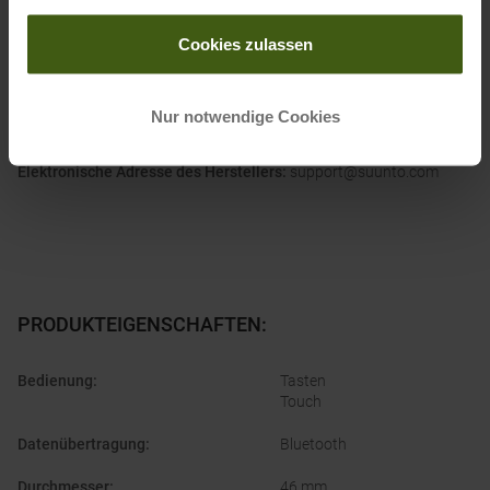
gesammelt haben.
Cookies zulassen
Informationen zu EU Verordnung GPSR
Name des Herstellers:
Suunto
Nur notwendige Cookies
Postanschrift des Herstellers:
Tammiston kauppatie 7 A, FI-01510
Vantaa, Finland
Elektronische Adresse des Herstellers:
support@suunto.com
PRODUKTEIGENSCHAFTEN
:
Bedienung
:
Tasten
Touch
Datenübertragung
:
Bluetooth
Durchmesser
:
46 mm