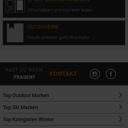
Online blättern und inspirieren lassen.
GUTSCHEINE
Freude schenken, ganz ohne Risiko.
Instagram öffn
Facebo
HAST DU NOCH
KONTAKT
FRAGEN?
Top Outdoor Marken
Top Ski Marken
Patagonia
Top Kategorien Winter
ATK Bindungen
Maloja