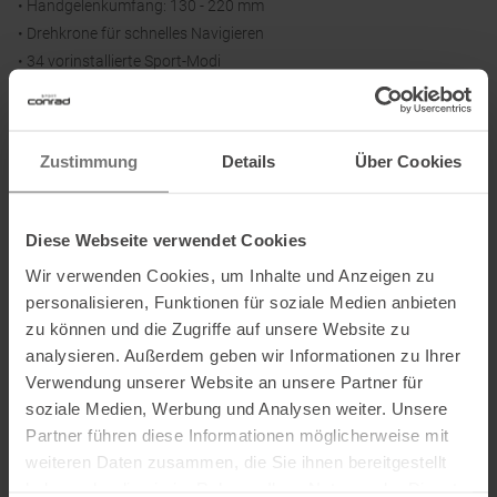
• Handgelenkumfang: 130 - 220 mm
• Drehkrone für schnelles Navigieren
• 34 vorinstallierte Sport-Modi
• Strukturierte Workouts zur Intervallplanung
• Punkt zu Punkt Navigation
Zustimmung
Details
Über Cookies
Batteriedaten:
Tägliche Smartwatch-Modus: Bis zu 12 Tage
Diese Webseite verwendet Cookies
Tägliche Standby-Modus: Bis zu 20 Tage
Wir verwenden Cookies, um Inhalte und Anzeigen zu
Training All-Systems GNSS-Modus + Multi-Band: Bis zu 20 Std.
personalisieren, Funktionen für soziale Medien anbieten
Training All-Systems GNSS-Modus + Single-Band: bis zu 30 Std.
zu können und die Zugriffe auf unsere Website zu
Training Batterieversprechen aller Modi: 20 Std. / 30 Std. / 40 Std.
analysieren. Außerdem geben wir Informationen zu Ihrer
Training Energiesparende GNSS-Modi: Bis zu 40 Std.
Verwendung unserer Website an unsere Partner für
soziale Medien, Werbung und Analysen weiter. Unsere
Lieferumfang:
Partner führen diese Informationen möglicherweise mit
Suunto Run, Ladekabel, gedruckte Benutzerdokumentation
weiteren Daten zusammen, die Sie ihnen bereitgestellt
haben oder die sie im Rahmen Ihrer Nutzung der Dienste