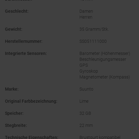
Geschlecht
:
Damen
Herren
Gewicht
:
35 Gramm/Stk.
Herstellernummer
:
SS051111000
Integrierte Sensoren
:
Barometer (Höhenmesser)
Beschleunigungsmesser
GPS
Gyroskop
Magnetometer (Kompass)
Marke
:
Suunto
Original Farbbezeichnung
:
Lime
Speicher
:
32 GB
Stegbreite
:
22 mm
Technische Eigenschaften
:
Brustgurt kompatibel