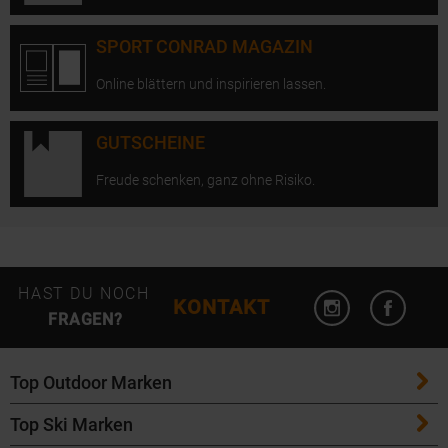
SPORT CONRAD MAGAZIN
Online blättern und inspirieren lassen.
GUTSCHEINE
Freude schenken, ganz ohne Risiko.
Instagram öffn
Facebo
HAST DU NOCH
KONTAKT
FRAGEN?
Top Outdoor Marken
Top Ski Marken
Patagonia