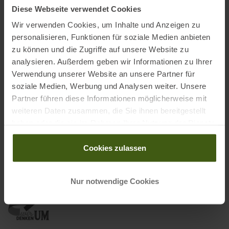
Diese Webseite verwendet Cookies
Material:
Wir verwenden Cookies, um Inhalte und Anzeigen zu
Oberstoff: 88 % Polyamid, 12 % Elasthan
personalisieren, Funktionen für soziale Medien anbieten
zu können und die Zugriffe auf unsere Website zu
Futter: 80 % Polyamid, 20 % Elasthan
analysieren. Außerdem geben wir Informationen zu Ihrer
Verwendung unserer Website an unsere Partner für
soziale Medien, Werbung und Analysen weiter. Unsere
Informationen zu EU Verordnung GPSR
Partner führen diese Informationen möglicherweise mit
weiteren Daten zusammen, die Sie ihnen bereitgestellt
Name des Herstellers:
Schöffel Sportbekleidung GmbH
haben oder die sie im Rahmen Ihrer Nutzung der Dienste
Postanschrift des Herstellers:
Ludwig-Schöffel-Straße 15, 86830
gesammelt haben.
Schwabmünchen, Deutschland
Cookies zulassen
Elektronische Adresse des Herstellers:
mail@schoeffel.com
Ausgezeichnet mit
:
Nur notwendige Cookies