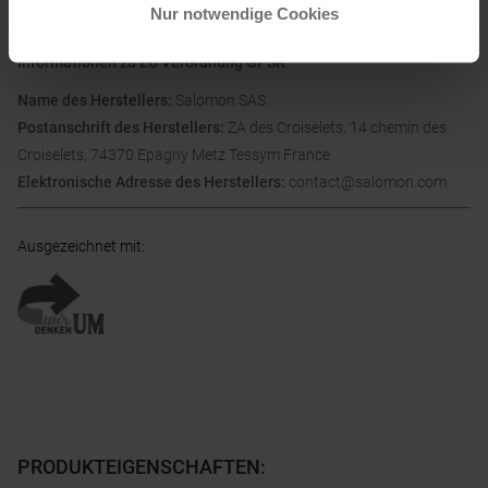
Nur notwendige Cookies
Informationen zu EU Verordnung GPSR
Name des Herstellers:
Salomon SAS
Postanschrift des Herstellers:
ZA des Croiselets, 14 chemin des
Croiselets, 74370 Epagny Metz Tessym France
Elektronische Adresse des Herstellers:
contact@salomon.com
Ausgezeichnet mit
:
PRODUKTEIGENSCHAFTEN
: