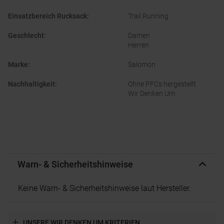
Einsatzbereich Rucksack
:
Trail Running
Geschlecht
:
Damen
Herren
Marke
:
Salomon
Nachhaltigkeit
:
Ohne PFCs hergestellt
Wir Denken Um
Warn- & Sicherheitshinweise
Keine Warn- & Sicherheitshinweise laut Hersteller.
UNSERE WIR DENKEN UM KRITERIEN