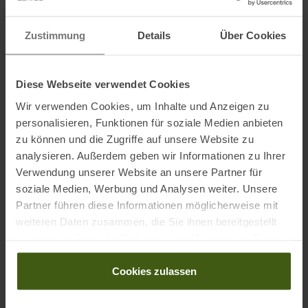
Details:
• SensiFit und weiches Material für extra viel Komfort
Zustimmung
Details
Über Cookies
• Quick Link Verstellsystem hält die Weste am vorgesehenen Platz
• Inkl. 2 x S/Lab Flask
Diese Webseite verwendet Cookies
• Rückseitiges Fach
• 2 RV-Fronttaschen
Wir verwenden Cookies, um Inhalte und Anzeigen zu
• 2 Flask-Fronttaschen
personalisieren, Funktionen für soziale Medien anbieten
• Fach hinten am Rücken mit beidseitigem Zugriff
zu können und die Zugriffe auf unsere Website zu
analysieren. Außerdem geben wir Informationen zu Ihrer
• Mit Custom Quiver (Köcher) System kompatibel
Verwendung unserer Website an unsere Partner für
soziale Medien, Werbung und Analysen weiter. Unsere
Material:
Partner führen diese Informationen möglicherweise mit
Seitlicher Einsatz: 85 % Polyamid, 15 % Elasthan
weiteren Daten zusammen, die Sie ihnen bereitgestellt
haben oder die sie im Rahmen Ihrer Nutzung der Dienste
Körper: 84 % Polyester, 16 % Elasthan
gesammelt haben.
Taschen: 88 % Polyamid, 12 % Elasthan
Cookies zulassen
Einsatz am Rumpf: 100 % Polyester
Rückeneinsatz: 100 % Polyester