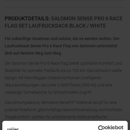
PRODUKTDETAILS
:
SALOMON SENSE PRO 6 RACE
FLAG SET LAUFRUCKSACK BLACK / WHITE
Für zukünftige Gewinner und solche, die es werden wollen. Der
Laufrucksack Sense Pro 6 Race Flag von Salomon unterstützt
dich auf deinem Weg zum Sieg.
Der Salomon Sense Pro 6 Race Flag bietet optimalen Komfort und
Stabilität für schnelle Trailläufe bis zu 100 km. Das schwarz-weiße
Design mit Rennflaggen-Details kombiniert intelligente
Stauraumlösungen, darunter 2 Soft Flasks (500 ml) und eine
vielseitige Tunneltasche für blitzschnellen Zugriff.
Das atmungsaktive, dehnbare SensiFit™-Material sorgt für eine
präzise Passform, gleichmäßige Gewichtsverteilung und höchsten
Tragekomfort - perfekt für ambitionierte Wettkampfläufer.