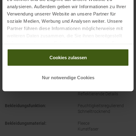
analysieren. Außerdem geben wir Informationen zu Ihrer
Partner von
:
Verwendung unserer Website an unsere Partner für
soziale Medien, Werbung und Analysen weiter. Unsere
Partner führen diese Informationen möglicherweise mit
weiteren Daten zusammen, die Sie ihnen bereitgestellt
haben oder die sie im Rahmen Ihrer Nutzung der Dienste
gesammelt haben.
Cookies zulassen
PRODUKTEIGENSCHAFTEN
:
Nur notwendige Cookies
Ausstattung Jacke
:
Kleines Packmaß
Reflektierende Details
Bekleidungsfunktion
:
Feuchtigkeitsregulierend
Schnelltrocknend
Bekleidungsmaterial
:
Fleece
Kunstfaser