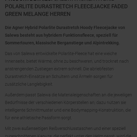
POLARLITE DURASTRETCH FLEECEJACKE FADED
GREEN MELANGE HERREN
Die Agner Hybrid Polarlite Durastretch Hoody Fleecejacke von
Salewa besteht aus hybridem Funktionsfleece, speziell für
Sommertouren, klassische Berganstiege und Alpintrekking.
Das von Salewa entwickelte Polarlite-Fleece hat eine weiche
Innenseite, bietet Wärme, ohne zu beschweren, und trocknet nach
anstrengenden Zustiegen extrem schnell. Die abriebfesten
Durastretch-Einsätze an Schultern und Ärmeln sorgen für
zusätzliche Langlebigkeit.
Außerdem passt Salewa die Materialeigenschaften an die jeweiligen
Bedürfnisse der verschiedenen Körperstellen an; dazu nutzen sie
intelligente Schnittmuster und eine Bodymapping-Konstruktion, die
für eine athletische Passform sorgt.
Mit zwei außenseitigen Reißverschlusstaschen und einer speziell
zugeschnittenen Kapuze, die perfekt unter den Helm passt, wird die