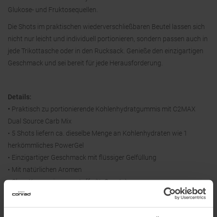
Glukose- und Fruktosequellen.
Die Shots im praktischen wiederverschließbaren Beutel lassen sich
nicht nur leicht und individuell portionieren, sondern passen auch in
jede Trikottasche oder in den Rucksack. Genieße den einzigartigen
Geschmack und sei bereit für jede Herausforderung.
Details:
•
Praktisch zu portionierende Kohlenhydratgummis mit C2MAX
Dual Source Carb Mix
• 5 Shots liefern ca. dieselbe Menge an Kohlenhydraten wie 1
herkömmliches PowerGel
• Einzigartiger Geschmack mit flüssiger Gelfüllung
• Mit natürlichen Aromen
• Ohne Konservierungsstoffe (It. Gesetz)
• Geschmacksrichtungen Orange und Raspberry: Mit Vitamin
B6, welches zu einem normalen Energiestoffwechsel beiträgt