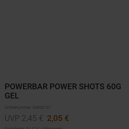
POWERBAR POWER SHOTS 60G
GEL
Artikelnummer
:
54900101
UVP
2,45
€
2,05
€
Grundpreis
:
34.17
€ /
Kilogramm