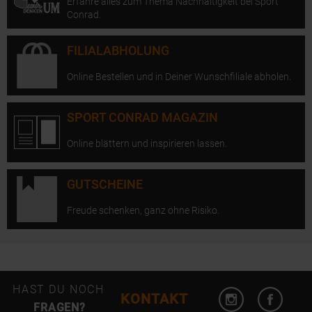
Erfahre alles zum Thema Nachhaltigkeit bei Sport
Conrad.
FILIALABHOLUNG
Online Bestellen und in Deiner Wunschfiliale abholen.
SPORT CONRAD MAGAZIN
Online blättern und inspirieren lassen.
GUTSCHEINE
Freude schenken, ganz ohne Risiko.
Instagram öffn
Facebo
HAST DU NOCH
KONTAKT
FRAGEN?