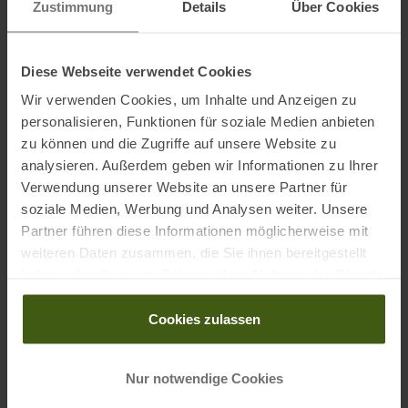
• Geschmack Cola: Mit 75 mg Koffein pro Beutel, welches dazu
Zustimmung
Details
Über Cookies
hilft die Konzentration zu verbessern
• Inhalt: 60 g
Diese Webseite verwendet Cookies
Wir verwenden Cookies, um Inhalte und Anzeigen zu
Die Powergel Shots sind in unterschiedlichen
personalisieren, Funktionen für soziale Medien anbieten
Geschmacksrichtungen verfügbar, die über die Größe ausgewählt
zu können und die Zugriffe auf unsere Website zu
werden können:
analysieren. Außerdem geben wir Informationen zu Ihrer
1= Raspberry
Verwendung unserer Website an unsere Partner für
2= Cola
soziale Medien, Werbung und Analysen weiter. Unsere
3= Orange
Partner führen diese Informationen möglicherweise mit
weiteren Daten zusammen, die Sie ihnen bereitgestellt
haben oder die sie im Rahmen Ihrer Nutzung der Dienste
Verzehrempfehlung:
gesammelt haben.
• Orange und Raspberry: 2 Beutel am Tag
Cookies zulassen
• Cola: Einmal am Tag
• Erhöhter Koffeingehalt. Für Kinder und Schwangere nicht
Nur notwendige Cookies
empfohlen
• Im Rahmen einer abwechslungsreichen und ausgewogenen