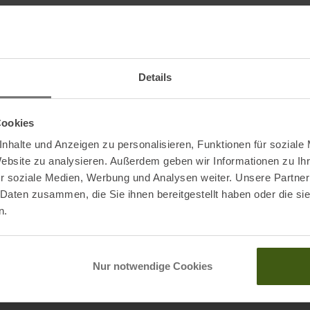
für Komfort, Passform und Leistung entwickelt und
g. Integrierte Lüftungsschlitze lassen Dunst aus der
system wie bei anderen Helmen der Obex-Familie, was
ht.
Details
s-Kopfhörer (separat erhältlich) und wurde für eine
Cookies
nhalte und Anzeigen zu personalisieren, Funktionen für soziale
Website zu analysieren. Außerdem geben wir Informationen zu I
r soziale Medien, Werbung und Analysen weiter. Unsere Partner
 Daten zusammen, die Sie ihnen bereitgestellt haben oder die s
n.
Nur notwendige Cookies