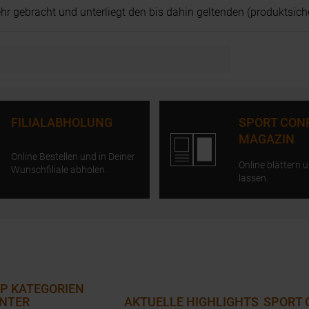
r gebracht und unterliegt den bis dahin geltenden (produktsich
FILIALABHOLUNG
SPORT CON
MAGAZIN
Online Bestellen und in Deiner
Online blättern u
Wunschfiliale abholen.
lassen.
P KATEGORIEN
NTER
AKTUELLE HIGHLIGHTS
SPORT