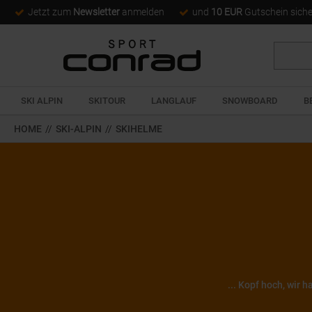
Jetzt zum
Newsletter
anmelden
und
10 EUR
Gutschein sich
Suche
SKI ALPIN
SKITOUR
LANGLAUF
SNOWBOARD
B
HOME
//
SKI-ALPIN
//
SKIHELME
... Kopf hoch, wir 