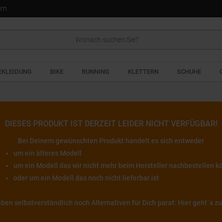
ern
EKLEIDUNG
BIKE
RUNNING
KLETTERN
SCHUHE
DIESES PRODUKT IST DERZEIT LEIDER NICHT VERFÜGBAR!
Bei Deinem gewünschten Produkt handelt es sich entweder
um ein älteres Modell
um ein Modell das wir nicht mehr beim Hersteller nachbestellen 
oder um ein Modell das noch nicht lieferbar ist
haben selbstverständlich noch Alternativen für Dich parat: Hier geht´s 