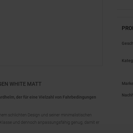
PRO
Gesch
Kateg
GEN WHITE MATT
Mark
Nachh
ardhelm, der für eine Vielzahl von Fahrbedingungen
einem schlichten Design und seiner minimalistischen
ner Klasse und dennoch anpassungsfähig genug, damit er