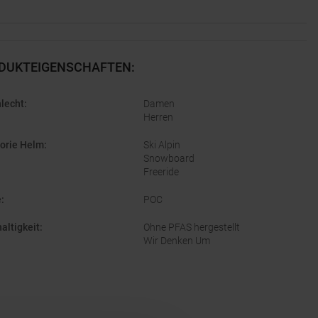
DUKTEIGENSCHAFTEN
:
lecht
:
Damen
Herren
orie Helm
:
Ski Alpin
Snowboard
Freeride
e
:
POC
altigkeit
:
Ohne PFAS hergestellt
Wir Denken Um