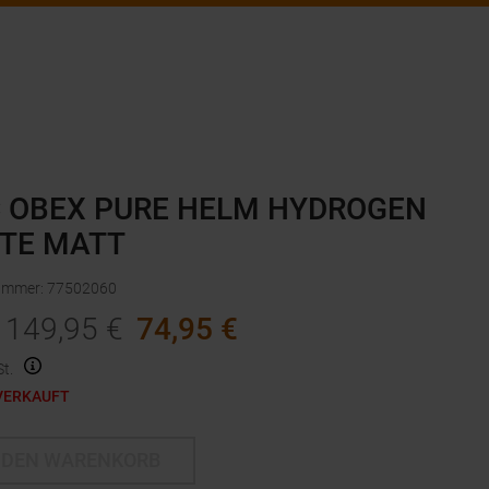
 OBEX PURE HELM HYDROGEN
TE MATT
nummer
:
77502060
149,95
€
74,95
€
t.
VERKAUFT
 DEN WARENKORB