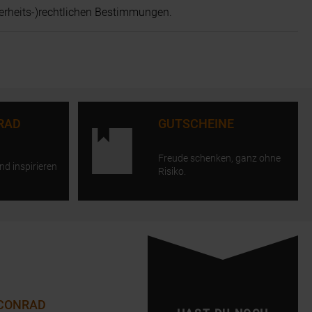
erheits-)rechtlichen Bestimmungen.
RAD
GUTSCHEINE
Freude schenken, ganz ohne
nd inspirieren
Risiko.
 CONRAD