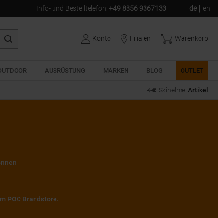
Info- und Bestelltelefon
:
+49 8856 9367133
de
en
Konto
Filialen
Warenkorb
OUTDOOR
AUSRÜSTUNG
MARKEN
BLOG
OUTLET
Skihelme
Artikel
können
zum
POC Brandstore.