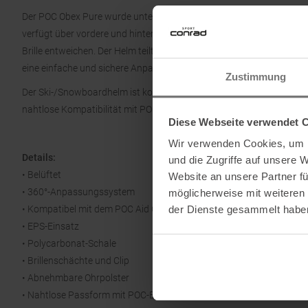
Der POC Obex Pure wurde unter Verwendung des Ganzhelmansatzes 
verfügt über vordere und hintere Kanäle für eine natürliche Belüftun
Brille entweichen. Der Helm teilt das gleiche bewährte Anpassungs
eine einfache und sichere Anpassung ohne Polsterwechsel ermöglic
Zustimmung
Der Ski-/Snowboardhelm ist kompatibel mit dem Obex Kommunikation
nahtlose Kompatibilität mit POC-Brillen entwickelt.
Diese Webseite verwendet 
Wir verwenden Cookies, um I
Details:
und die Zugriffe auf unsere 
• Belüftet
Website an unsere Partner fü
• 360°-Anpassungssystem
möglicherweise mit weiteren
• Kompatibel mit dem POC Aid Communication Headset
der Dienste gesammelt habe
• EPS-Einsatz
• Polycarbonat-Schale
• Brillenschächte und Clip
• Abnehmbare Ohrpolster
• Nahtlose Passform mit POC-Brillen