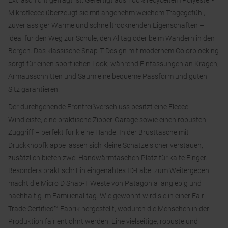
Extraschicht gefragt ist. Gefertigt aus 100% recyceltem Polyester-
Mikrofleece überzeugt sie mit angenehm weichem Tragegefühl,
zuverlässiger Wärme und schnelltrocknenden Eigenschaften –
ideal für den Weg zur Schule, den Alltag oder beim Wandern in den
Bergen. Das klassische Snap-T Design mit modernem Colorblocking
sorgt für einen sportlichen Look, während Einfassungen an Kragen,
Armausschnitten und Saum eine bequeme Passform und guten
Sitz garantieren.
Der durchgehende Frontreißverschluss besitzt eine Fleece-
Windleiste, eine praktische Zipper-Garage sowie einen robusten
Zuggriff – perfekt für kleine Hände. In der Brusttasche mit
Druckknopfklappe lassen sich kleine Schätze sicher verstauen,
zusätzlich bieten zwei Handwärmtaschen Platz für kalte Finger.
Besonders praktisch: Ein eingenähtes ID-Label zum Weitergeben
macht die Micro D Snap-T Weste von Patagonia langlebig und
nachhaltig im Familienalltag. Wie gewohnt wird sie in einer Fair
Trade Certified™ Fabrik hergestellt, wodurch die Menschen in der
Produktion fair entlohnt werden. Eine vielseitige, robuste und