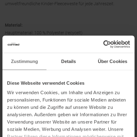
umweltfreundliche Kinder-Fleeceweste für jede Jahreszeit.
Material:
Hauptmaterial: 100 % Polyester (recycelt)
Tasche: 100 % Polyamid (recycelt)
Zustimmung
Details
Über Cookies
Informationen zu EU Verordnung GPSR
Name des Herstellers:
Patagonia Europe Coöperatief U.A.
Diese Webseite verwendet Cookies
Postanschrift des Herstellers:
Jollemanhof 11 - 1st floor, 1019
Wir verwenden Cookies, um Inhalte und Anzeigen zu
GW, Amsterdam, NL
personalisieren, Funktionen für soziale Medien anbieten
Elektronische Adresse des
zu können und die Zugriffe auf unsere Website zu
Herstellers:
directsales.europe@patagonia.com
analysieren. Außerdem geben wir Informationen zu Ihrer
Verwendung unserer Website an unsere Partner für
Ausgezeichnet mit
:
soziale Medien, Werbung und Analysen weiter. Unsere
Partner führen diese Informationen möglicherweise mit