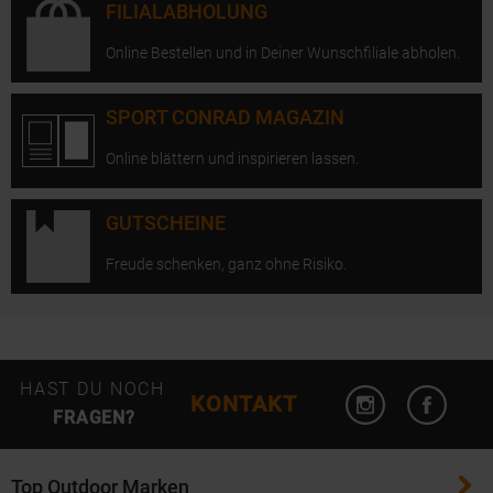
FILIALABHOLUNG
Online Bestellen und in Deiner Wunschfiliale abholen.
SPORT CONRAD MAGAZIN
Online blättern und inspirieren lassen.
GUTSCHEINE
Freude schenken, ganz ohne Risiko.
Instagram öffn
Facebo
HAST DU NOCH
KONTAKT
FRAGEN?
Top Outdoor Marken