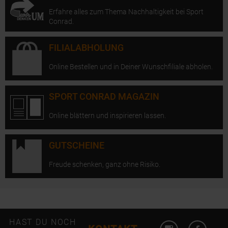
Erfahre alles zum Thema Nachhaltigkeit bei Sport
Conrad.
FILIALABHOLUNG
Online Bestellen und in Deiner Wunschfiliale abholen.
SPORT CONRAD MAGAZIN
Online blättern und inspirieren lassen.
GUTSCHEINE
Freude schenken, ganz ohne Risiko.
Instagram öffn
Facebo
HAST DU NOCH