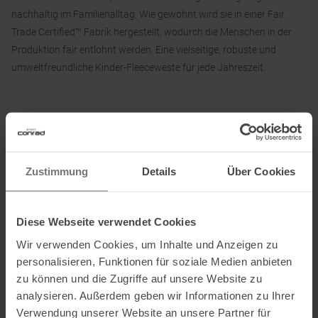
nachhaltig im Familienalltag. Wie gewohnt wird sie in einer Fair
Trade Certified™ Fabrik hergestellt, wodurch die Menschen in der
Produktion fair entlohnt werden. Eine vielseitige, robuste und
umweltfreundliche Kinder-Fleeceweste für jede Jahreszeit.
Material:
Hauptmaterial: 100 % Polyester (recycelt)
Tasche: 100 % Polyamid (recycelt)
Zustimmung
Details
Über Cookies
Informationen zu EU Verordnung GPSR
Diese Webseite verwendet Cookies
Name des Herstellers:
Patagonia Europe Coöperatief U.A.
Wir verwenden Cookies, um Inhalte und Anzeigen zu
Postanschrift des Herstellers:
Jollemanhof 11 - 1st floor, 1019
personalisieren, Funktionen für soziale Medien anbieten
GW, Amsterdam, NL
zu können und die Zugriffe auf unsere Website zu
Elektronische Adresse des
analysieren. Außerdem geben wir Informationen zu Ihrer
Herstellers:
directsales.europe@patagonia.com
Verwendung unserer Website an unsere Partner für