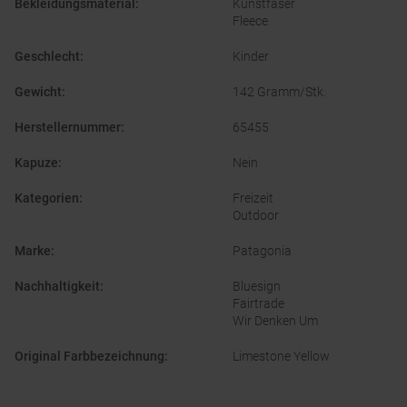
Bekleidungsmaterial
:
Kunstfaser
Fleece
Geschlecht
:
Kinder
Gewicht
:
142 Gramm/Stk.
Herstellernummer
:
65455
Kapuze
:
Nein
Kategorien
:
Freizeit
Outdoor
Marke
:
Patagonia
Nachhaltigkeit
:
Bluesign
Fairtrade
Wir Denken Um
Original Farbbezeichnung
:
Limestone Yellow