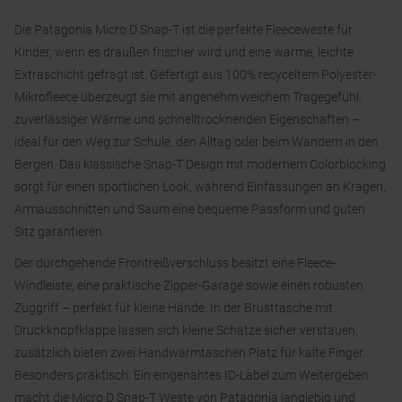
Die Patagonia Micro D Snap-T ist die perfekte Fleeceweste für
Kinder, wenn es draußen frischer wird und eine warme, leichte
Extraschicht gefragt ist. Gefertigt aus 100% recyceltem Polyester-
Mikrofleece überzeugt sie mit angenehm weichem Tragegefühl,
zuverlässiger Wärme und schnelltrocknenden Eigenschaften –
ideal für den Weg zur Schule, den Alltag oder beim Wandern in den
Bergen. Das klassische Snap-T Design mit modernem Colorblocking
sorgt für einen sportlichen Look, während Einfassungen an Kragen,
Armausschnitten und Saum eine bequeme Passform und guten
Sitz garantieren.
Der durchgehende Frontreißverschluss besitzt eine Fleece-
Windleiste, eine praktische Zipper-Garage sowie einen robusten
Zuggriff – perfekt für kleine Hände. In der Brusttasche mit
Druckknopfklappe lassen sich kleine Schätze sicher verstauen,
zusätzlich bieten zwei Handwärmtaschen Platz für kalte Finger.
Besonders praktisch: Ein eingenähtes ID-Label zum Weitergeben
macht die Micro D Snap-T Weste von Patagonia langlebig und