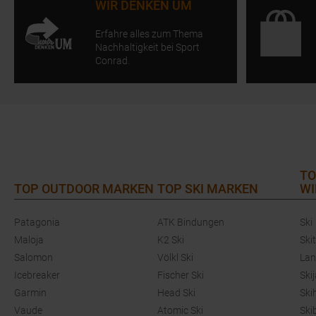
WIR DENKEN UM
Erfahre alles zum Thema
Nachhaltigkeit bei Sport
Conrad.
TO
TOP OUTDOOR MARKEN
TOP SKI MARKEN
WI
Patagonia
ATK Bindungen
Ski
Maloja
K2 Ski
Ski
Salomon
Völkl Ski
Lan
Icebreaker
Fischer Ski
Ski
Garmin
Head Ski
Ski
Vaude
Atomic Ski
Ski