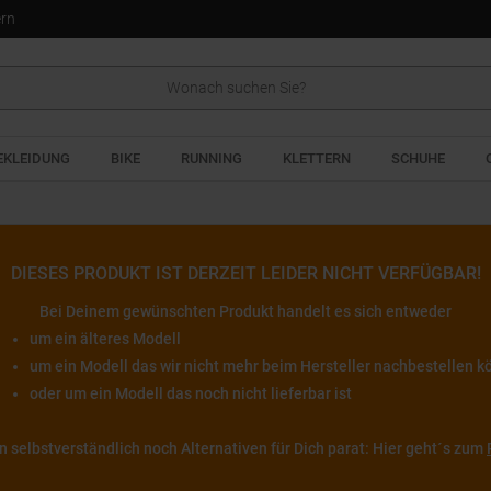
ern
EKLEIDUNG
BIKE
RUNNING
KLETTERN
SCHUHE
DIESES PRODUKT IST DERZEIT LEIDER NICHT VERFÜGBAR!
Bei Deinem gewünschten Produkt handelt es sich entweder
um ein älteres Modell
um ein Modell das wir nicht mehr beim Hersteller nachbestellen 
oder um ein Modell das noch nicht lieferbar ist
en selbstverständlich noch Alternativen für Dich parat: Hier geht´s zum