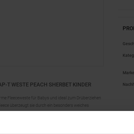
PRO
Gesch
Kateg
Mark
AP-T WESTE PEACH SHERBET KINDER
Nachh
warme Fleeceweste für Babys und ideal zum Drüberziehen
fleece überzeugt sie durch ein besonders weiches
. Das leichte Material bietet hohen Komfort, ohne die
Alltag, Spaziergänge oder als zusätzliche
s, ein durchgehender Reißverschluss mit Windleiste