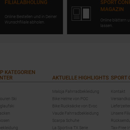
FILIALABHOLUNG
SPORT CON
MAGAZIN
Online Bestellen und in Deiner
Online blättern u
Wunschfiliale abholen.
lassen.
P KATEGORIEN
NTER
AKTUELLE HIGHLIGHTS
SPORT
Maloja Fahrradbekleidung
Kontakt
touren Ski
Bike Helme von POC
Versandko
glaufski
Bike Rucksäcke von Evoc
Lieferzeite
jacken
Vaude Fahrradbekleidung
Unsere Fili
hosen
Scarpa Schuhe
Rücksend
bekleidung
La Sportiva TX Serie
Tax-Free I