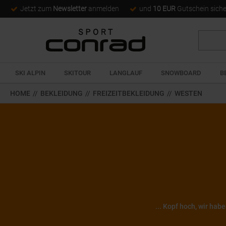
Jetzt zum
Newsletter
anmelden
und
10 EUR
Gutschein sich
Suche
SKI ALPIN
SKITOUR
LANGLAUF
SNOWBOARD
B
HOME
//
BEKLEIDUNG
//
FREIZEITBEKLEIDUNG
//
WESTEN
... Kopf hoch, wir hab