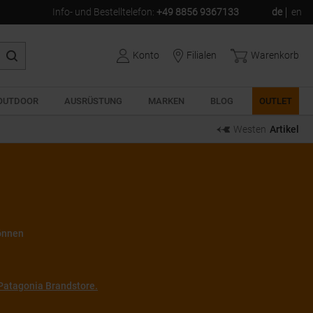
Info- und Bestelltelefon
:
+49 8856 9367133
de
en
Konto
Filialen
Warenkorb
OUTDOOR
AUSRÜSTUNG
MARKEN
BLOG
OUTLET
Westen
Artikel
können
Patagonia Brandstore.