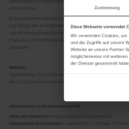
sowie elastische Einfassungen an Kragen, Armausschnitten und Sa
Zustimmung
und Ausziehen.
Eine praktische Brusttasche mit Druckknopf bietet Platz für kleine 
und verfügt über ein integriertes Weitergabe-Label, ideal zum Weiterv
Diese Webseite verwendet 
und mit bluesign®-zertifizierten Materialien steht die Patagonia B
Wir verwenden Cookies, um I
Produktion und nachhaltige Qualität. Eine funktionale, bequeme u
und die Zugriffe auf unsere 
Jahreszeit.
Website an unsere Partner fü
möglicherweise mit weiteren
der Dienste gesammelt habe
Material:
Hauptmaterial: 100 % Polyester (recycelt)
Saum: 100 % Polyamid (recycelt)
Informationen zu EU Verordnung GPSR
Name des Herstellers:
Patagonia Europe Coöperatief U.A.
Postanschrift des Herstellers:
Jollemanhof 11 - 1st floor, 1019 G