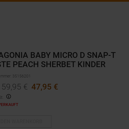
AGONIA BABY MICRO D SNAP-T
TE PEACH SHERBET KINDER
nummer
:
35156201
59,95
€
47,95
€
t.
VERKAUFT
 DEN WARENKORB