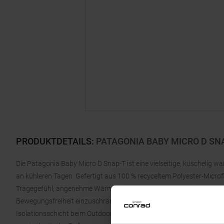
PRODUKTDETAILS
:
PATAGONIA BABY MICRO D SN
Die Patagonia Baby Micro D Snap-T ist eine vielseitige, kuschelig 
an kühleren Tagen. Gefertigt aus 100 % recyceltem Polyester-Micro
Tragegefühl, angenehme Wärme und schnelltrocknende Eigenschaften
Bewegungsfreiheit einzuschränken, und eignet sich perfekt für den 
Isolationsschicht beim Outdoor-Abenteuer. Klassische Snap-T-Detail