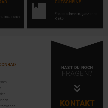
RAD
GUTSCHEINE
Freude schenken, ganz ohne
nd inspirieren
Risiko.
 CONRAD
HAST DU NOCH
FRAGEN?
sten
n
alen
ungen
KONTAKT
nformation