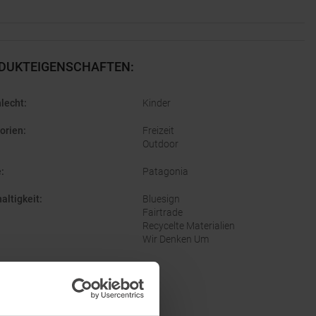
DUKTEIGENSCHAFTEN
:
lecht
:
Kinder
orien
:
Freizeit
Outdoor
e
:
Patagonia
altigkeit
:
Bluesign
Fairtrade
Recycelte Materialien
Wir Denken Um