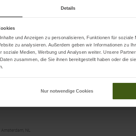
um sorgen für eine gute Passform und einfaches An-
Details
Schätze. Die Babyweste ist besonders langlebig konzipiert
ererben. Hergestellt in einer Fair Trade Certified™ Fabrik
Cookies
aby Micro D Snap-T Weste für verantwortungsvolle
nhalte und Anzeigen zu personalisieren, Funktionen für soziale
nd umweltbewusste Baby-Fleeceweste für jede
Website zu analysieren. Außerdem geben wir Informationen zu I
r soziale Medien, Werbung und Analysen weiter. Unsere Partner
 Daten zusammen, die Sie ihnen bereitgestellt haben oder die s
n.
Nur notwendige Cookies
W, Amsterdam, NL