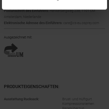
Name des Einführers:
Osprey Europe B.V.
Postanschrift des Einführers:
Herikerbergweg 238, 1101 CM
Amsterdam, Niederlande
Elektronische Adresse des Einführers:
care@cs-eu.osprey.com
Ausgezeichnet mit
:
PRODUKTEIGENSCHAFTEN
:
Ausstattung Rucksack
:
Brust- und Hüftgurt
Kompressionsriemen
Regenüberzug