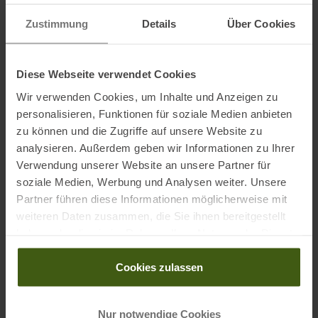
bluesign®-ZERTIFIZIERTES, 100 % recyceltes hochfestes Nylon mit
Zustimmung
Details
Über Cookies
Ripstop (100 den); PFAS-freie DWR-Imprägnierung
Akzent:
bluesign-ZERTIFIZIERTES, 100 % recyceltes Nylon (70 den); PFAS-
Diese Webseite verwendet Cookies
freie DWR-Imprägnierung
Wir verwenden Cookies, um Inhalte und Anzeigen zu
personalisieren, Funktionen für soziale Medien anbieten
Boden:
zu können und die Zugriffe auf unsere Website zu
bluesign-ZERTIFIZIERTES, 100 % recyceltes Nylon (420 den); PFAS-
analysieren. Außerdem geben wir Informationen zu Ihrer
freie DWR-Imprägnierung
Verwendung unserer Website an unsere Partner für
soziale Medien, Werbung und Analysen weiter. Unsere
Partner führen diese Informationen möglicherweise mit
Informationen zu EU Verordnung GPSR
weiteren Daten zusammen, die Sie ihnen bereitgestellt
haben oder die sie im Rahmen Ihrer Nutzung der Dienste
Name des Herstellers:
Osprey Europe Ltd
gesammelt haben.
Postanschrift des Herstellers:
Talon House, Aston Way, Poole,
Cookies zulassen
BH12 4FE, Großbritannien
Elektronische Adresse des Herstellers:
cs-
ospreyeurope@helenoftroy.com
Nur notwendige Cookies