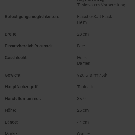
Trinksystem-Vorbereitung
Befestigungsmöglichkeiten
:
Flasche/Soft Flask
Helm
Breite
:
28 cm
Einsatzbereich Rucksack
:
Bike
Geschlecht
:
Herren
Damen
Gewicht
:
920 Gramm/Stk.
Hauptfachzugriff
:
Toploader
Herstellernummer
:
3574
Höhe
:
25 cm
Länge
:
44 cm
Marke
:
Osprey