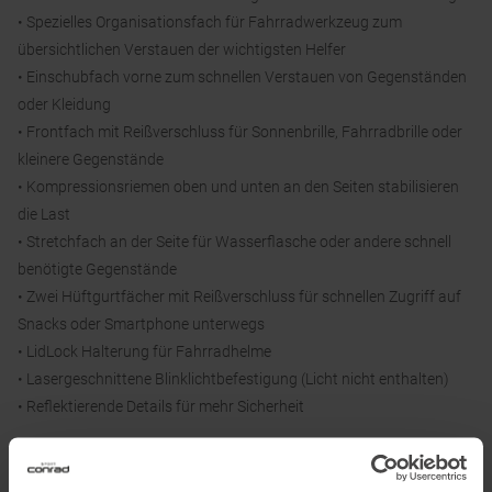
• Spezielles Organisationsfach für Fahrradwerkzeug zum
übersichtlichen Verstauen der wichtigsten Helfer
• Einschubfach vorne zum schnellen Verstauen von Gegenständen
oder Kleidung
• Frontfach mit Reißverschluss für Sonnenbrille, Fahrradbrille oder
kleinere Gegenstände
• Kompressionsriemen oben und unten an den Seiten stabilisieren
die Last
• Stretchfach an der Seite für Wasserflasche oder andere schnell
benötigte Gegenstände
• Zwei Hüftgurtfächer mit Reißverschluss für schnellen Zugriff auf
Snacks oder Smartphone unterwegs
• LidLock Halterung für Fahrradhelme
• Lasergeschnittene Blinklichtbefestigung (Licht nicht enthalten)
• Reflektierende Details für mehr Sicherheit
Material: