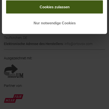
gesammelt haben.
Cookies zulassen
Informationen zu EU Verordnung GPSR
Nur notwendige Cookies
Name des Herstellers:
ORTOVOX Sportartikel GmbH
Postanschrift des Herstellers:
Rotwandweg 3a, 82024
Taufkirchen, DE
Elektronische Adresse des Herstellers:
info@ortovox.com
Ausgezeichnet mit
:
Partner von
: