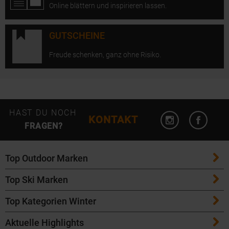
Online blättern und inspirieren lassen.
GUTSCHEINE
Freude schenken, ganz ohne Risiko.
Instagram öffn
Facebo
HAST DU NOCH
KONTAKT
FRAGEN?
Top Outdoor Marken
Top Ski Marken
Patagonia
Top Kategorien Winter
ATK Bindungen
Maloja
Aktuelle Highlights
Ski
K2 Ski
Salomon