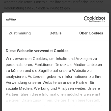
während die Tencel-Fasern durch ihre glatte Oberfläche und hohe
Verdunstung eine kühlende Wirkung zeigen.
Das Ortovox 150 Cool MTN Protector T-Shirt für sportliche Herren
begleitet dich beim Klettern, auf Wanderungen oder auch bei
intensiven Ganztagestouren im Sommer.
Zustimmung
Details
Über Cookies
Details:
Diese Webseite verwendet Cookies
• Atmungsaktiv
Wir verwenden Cookies, um Inhalte und Anzeigen zu
• Kühlend
personalisieren, Funktionen für soziale Medien anbieten
• Temperaturregulierung
zu können und die Zugriffe auf unsere Website zu
• Widerstandsfähig
analysieren. Außerdem geben wir Informationen zu Ihrer
• Angenehmes Tragegefühl
Verwendung unserer Website an unsere Partner für
• Gewicht: 129 g (Größe M)
soziale Medien, Werbung und Analysen weiter. Unsere
Partner führen diese Informationen möglicherweise mit
weiteren Daten zusammen, die Sie ihnen bereitgestellt
Material:
haben oder die sie im Rahmen Ihrer Nutzung der Dienste
44 % Wolle, 43 % Lyocell, 13 % Polyamid