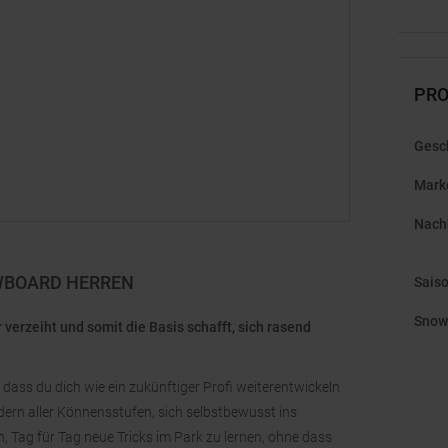
PRO
Gesc
Mark
Nachh
OWBOARD HERREN
Sais
Snow
 verzeiht und somit die Basis schafft, sich rasend
dass du dich wie ein zukünftiger Profi weiterentwickeln
dern aller Könnensstufen, sich selbstbewusst ins
, Tag für Tag neue Tricks im Park zu lernen, ohne dass