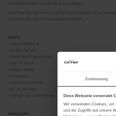
die Gefahr besteht, sich die Kante zu verfangen.
Das Prime Raw von Nitro wurde für Rider entwickelt, die die Grundl
das sich jedes Jahr mit ihnen weiterentwickelt.
Details:
• Shape: Directional
• Rocker: Flat-out
• Breite: Mid-Wide and Wide
• Flex: All Terrain
• Sidecut: Radial
• Powercore
Zustimmung
• Standard Core Profil
• Bi-Lite Laminate
• Premium Extruded FH Base
Diese Webseite verwendet 
Wir verwenden Cookies, um I
und die Zugriffe auf unsere 
Riding Style: