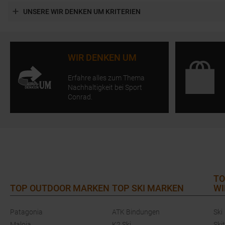
UNSERE WIR DENKEN UM KRITERIEN
WIR DENKEN UM
Erfahre alles zum Thema
Nachhaltigkeit bei Sport
Conrad.
TO
TOP OUTDOOR MARKEN
TOP SKI MARKEN
WI
Patagonia
ATK Bindungen
Ski
Maloja
K2 Ski
Ski