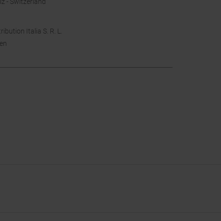
z - Switzerland
ution Italia S. R. L.
ien