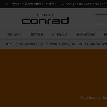
Jetzt zum
Newsletter
anmelden
und
10 EUR
Gutschein sich
Suche
SKI ALPIN
SKITOUR
LANGLAUF
SNOWBOARD
B
HOME
//
SNOWBOARD
//
SNOWBOARDS
//
ALL MOUNTAIN SNOW
... Kopf hoch, wir 