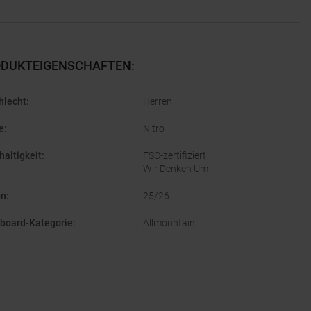
DUKTEIGENSCHAFTEN
:
hlecht
:
Herren
e
:
Nitro
altigkeit
:
FSC-zertifiziert
Wir Denken Um
on
:
25/26
board-Kategorie
:
Allmountain