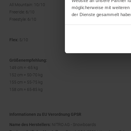
Website an unsere Partner fü
All Mountain: 10/10
möglicherweise mit weiteren
Freeride: 6/10
der Dienste gesammelt habe
Freestyle: 6/10
Flex:
5/10
Größenempfehlung:
149 cm = -65 kg
152 cm = 50-70 kg
155 cm = 55-75 kg
158 cm = 65-85 kg
Informationen zu EU Verordnung GPSR
Name des Herstellers:
NITRO AG - Snowboards