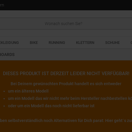
ern
EKLEIDUNG
BIKE
RUNNING
KLETTERN
SCHUHE
BOARDS
DIESES PRODUKT IST DERZEIT LEIDER NICHT VERFÜGBAR!
Bei Deinem gewünschten Produkt handelt es sich entweder
um ein älteres Modell
um ein Modell das wir nicht mehr beim Hersteller nachbestellen 
oder um ein Modell das noch nicht lieferbar ist
haben selbstverständlich noch Alternativen für Dich parat: Hier geht´s 