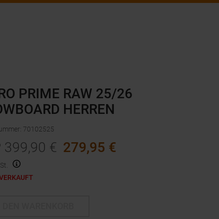
RO PRIME RAW 25/26
OWBOARD HERREN
nummer
:
70102525
P
399,90
€
279,95
€
St.
VERKAUFT
N DEN WARENKORB