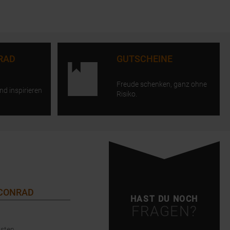
RAD
GUTSCHEINE
Freude schenken, ganz ohne
nd inspirieren
Risiko.
 CONRAD
HAST DU NOCH
FRAGEN?
sten