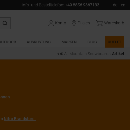
Info- und Bestelltelefon
:
+49 8856 9367133
de
en
Konto
Filialen
Warenkorb
OUTDOOR
AUSRÜSTUNG
MARKEN
BLOG
OUTLET
All Mountain Snowboards
Artikel
können
zum
Nitro Brandstore.