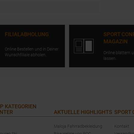
FILIALABHOLUNG
SPORT CON
MAGAZIN
Online Bestellen und in Deiner
Online blättern u
Wunschfiliale abholen.
lassen.
P KATEGORIEN
NTER
AKTUELLE HIGHLIGHTS
SPORT
Maloja Fahrradbekleidung
Kontakt
touren Ski
Bike Helme von POC
Versandko