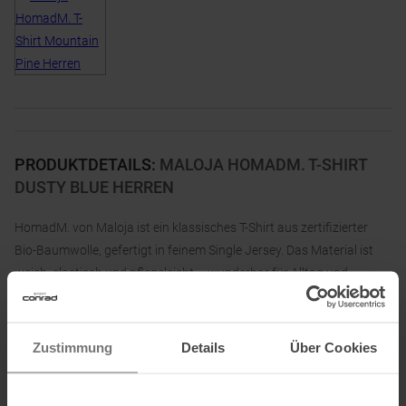
PRODUKTDETAILS
:
MALOJA HOMADM. T-SHIRT
DUSTY BLUE HERREN
HomadM. von Maloja ist ein klassisches T-Shirt aus zertifizierter
Bio-Baumwolle, gefertigt in feinem Single Jersey. Das Material ist
weich, elastisch und pflegeleicht – wunderbar für Alltag und
Freizeit.
Das T-Shirt überzeugt durch einen moderat geschnittenen Fit,
Zustimmung
Details
Über Cookies
klassischem Halsausschnitt sowie angepasster Weite an Brust und
Ärmeln. Highlight ist die großflächige Maloja-Berggrafik auf der
Brust, die dem Shirt einen markanten, sportlich-urbanen Look