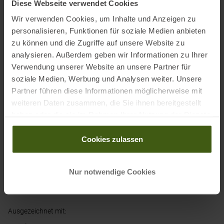
Diese Webseite verwendet Cookies
verleiht.
Wir verwenden Cookies, um Inhalte und Anzeigen zu
Maloja's HomadM. als ein vielseitiges Essential für Freizeit, Reisen
personalisieren, Funktionen für soziale Medien anbieten
und Streetwear-Outfits will man nicht mehr missen, wenn man es
zu können und die Zugriffe auf unsere Website zu
einmal entdeckt hat.
analysieren. Außerdem geben wir Informationen zu Ihrer
Verwendung unserer Website an unsere Partner für
soziale Medien, Werbung und Analysen weiter. Unsere
Material:
Partner führen diese Informationen möglicherweise mit
100 % Baumwolle (Bio)
weiteren Daten zusammen, die Sie ihnen bereitgestellt
haben oder die sie im Rahmen Ihrer Nutzung der Dienste
gesammelt haben.
Cookies zulassen
Informationen zu EU Verordnung GPSR
Name des Herstellers:
Maloja Clothing GmbH
Postanschrift des Herstellers:
Bach 1, 83253 Rimsting (Germany)
Nur notwendige Cookies
Elektronische Adresse des Herstellers:
info@maloja.de
Ausgezeichnet mit
: