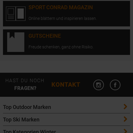
SPORT CONRAD MAGAZIN
Online blättern und inspirieren lassen.
GUTSCHEINE
Freude schenken, ganz ohne Risiko.
Instagram öffn
Facebo
HAST DU NOCH
KONTAKT
FRAGEN?
Top Outdoor Marken
Top Ski Marken
Patagonia
Top Kategorien Winter
ATK Bindungen
Maloja