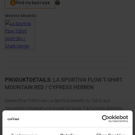
Weitere Modelle
PRODUKTDETAILS
:
LA SPORTIVA FLOW T-SHIRT
MOUNTAIN RED / CYPRESS HERREN
Dieses Flow-T-Shirt von La Sportiva besteht zu 100 % aus
recyceltem Polyester und wurde für lange Trailrunning-Sessions
entwickelt. Das Material ist nicht nur leicht und atmungsaktiv,
sondern auch hautfreundlich und sorgt so für stundenlangen
Tragekomfort beim Laufen.