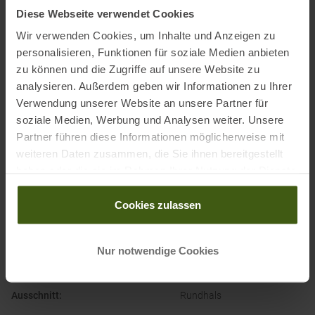
Name des Einführers:
VF Germany Textil-Handels GmbH
Diese Webseite verwendet Cookies
Postanschrift des Einführers:
Walter-Gropius-Straße 23, 80807,
Wir verwenden Cookies, um Inhalte und Anzeigen zu
Deutschland
personalisieren, Funktionen für soziale Medien anbieten
Elektronische Adresse des
zu können und die Zugriffe auf unsere Website zu
Einführers:
corporate_communications@vfc.com
analysieren. Außerdem geben wir Informationen zu Ihrer
Verwendung unserer Website an unsere Partner für
Ausgezeichnet mit
:
soziale Medien, Werbung und Analysen weiter. Unsere
Partner führen diese Informationen möglicherweise mit
weiteren Daten zusammen, die Sie ihnen bereitgestellt
haben oder die sie im Rahmen Ihrer Nutzung der Dienste
gesammelt haben.
Cookies zulassen
Nur notwendige Cookies
PRODUKTEIGENSCHAFTEN
:
Ausschnitt
:
Rundhals