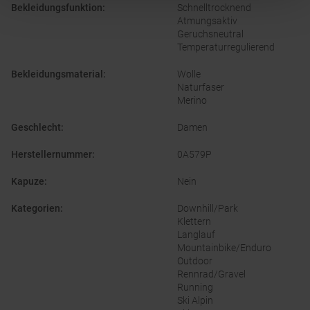
Bekleidungsfunktion
:
Schnelltrocknend
Atmungsaktiv
Geruchsneutral
Temperaturregulierend
Bekleidungsmaterial
:
Wolle
Naturfaser
Merino
Geschlecht
:
Damen
Herstellernummer
:
0A579P
Kapuze
:
Nein
Kategorien
:
Downhill/Park
Klettern
Langlauf
Mountainbike/Enduro
Outdoor
Rennrad/Gravel
Running
Ski Alpin