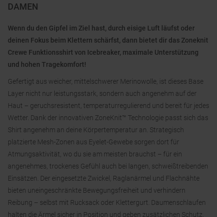
DAMEN
Wenn du den Gipfel im Ziel hast, durch eisige Luft läufst oder
deinen Fokus beim Klettern schärfst, dann bietet dir das Zoneknit
Crewe Funktionsshirt von Icebreaker, maximale Unterstützung
und hohen Tragekomfort!
Gefertigt aus weicher, mittelschwerer Merinowolle, ist dieses Base
Layer nicht nur leistungsstark, sondern auch angenehm auf der
Haut – geruchsresistent, temperaturregulierend und bereit für jedes
Wetter. Dank der innovativen ZoneKnit™ Technologie passt sich das
Shirt angenehm an deine Körpertemperatur an. Strategisch
platzierte Mesh-Zonen aus Eyelet-Gewebe sorgen dort für
Atmungsaktivität, wo du sie am meisten brauchst – für ein
angenehmes, trockenes Gefühl auch bei langen, schweißtreibenden
Einsätzen. Der eingesetzte Zwickel, Raglanärmel und Flachnähte
bieten uneingeschränkte Bewegungsfreiheit und verhindern
Reibung – selbst mit Rucksack oder Klettergurt. Daumenschlaufen
halten die Ärmel sicher in Position und geben zusätzlichen Schutz,