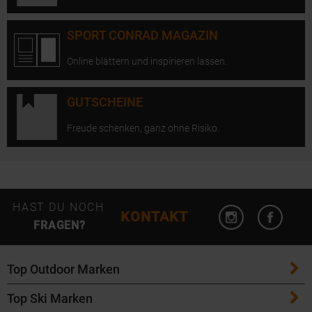
SPORT CONRAD MAGAZIN
Online blättern und inspirieren lassen.
GUTSCHEINE
Freude schenken, ganz ohne Risiko.
Instagram öffn
Facebo
HAST DU NOCH
KONTAKT
FRAGEN?
Top Outdoor Marken
Top Ski Marken
Patagonia