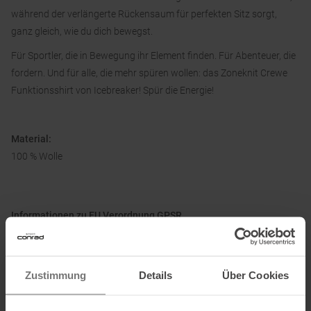
während der verlängerte Rückensaum für perfekten Sitz sorgt,
ganz gleich, wie du dich bewegst.
Für Sportler, die in Bewegung ihr Element finden. Für Abenteuer, die
fordern. Und für alle, die mehr spüren wollen: das Zoneknit Crewe
Funktionsshirt von Icebreaker! Spür die Energie!
Material:
100 % Wolle
Informationen zu EU Verordnung GPSR
Name des Herstellers:
Icebreaker Apparel, LLC.
Postanschrift des Herstellers:
Lot 3 130-132 Ponsonby Road,
Zustimmung
Details
Über Cookies
Auckland 1011, Neuseeland
Elektronische Adresse des Herstellers:
nz@icebreaker.com