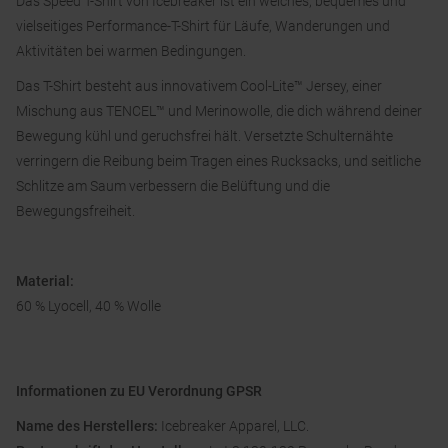
Das Speed T-Shirt von Icebreaker ist ein weiches, bequemes und
vielseitiges Performance-T-Shirt für Läufe, Wanderungen und
Aktivitäten bei warmen Bedingungen.
Das T-Shirt besteht aus innovativem Cool-Lite™ Jersey, einer
Mischung aus TENCEL™ und Merinowolle, die dich während deiner
Bewegung kühl und geruchsfrei hält. Versetzte Schulternähte
verringern die Reibung beim Tragen eines Rucksacks, und seitliche
Schlitze am Saum verbessern die Belüftung und die
Bewegungsfreiheit.
Material:
60 % Lyocell, 40 % Wolle
Informationen zu EU Verordnung GPSR
Name des Herstellers:
Icebreaker Apparel, LLC.