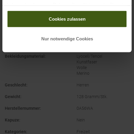
PRODUKTEIGENSCHAFTEN
:
haben oder die sie im Rahmen Ihrer Nutzung der Dienste
gesammelt haben.
Ausschnitt
:
Rundhals
Cookies zulassen
Bekleidungsfunktion
:
Atmungsaktiv
Feuchtigkeitsregulierend
Nur notwendige Cookies
Geruchsneutral
Schnelltrocknend
Bekleidungsmaterial
:
Lyocell/Tencel
Kunstfaser
Wolle
Merino
Geschlecht
:
Herren
Gewicht
:
128 Gramm/Stk.
Herstellernummer
:
0A56WA
Kapuze
:
Nein
Kategorien
:
Freizeit