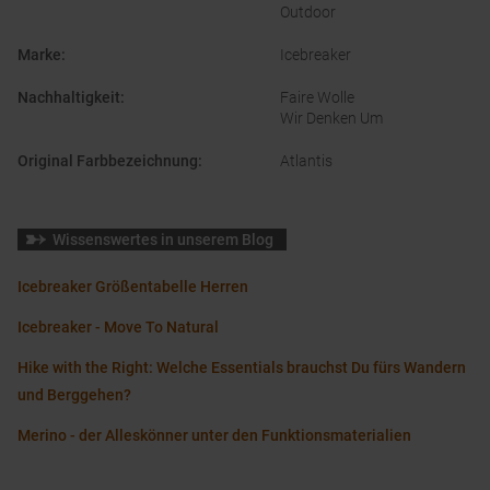
Outdoor
Marke
:
Icebreaker
Nachhaltigkeit
:
Faire Wolle
Wir Denken Um
Original Farbbezeichnung
:
Atlantis
Wissenswertes in unserem Blog
Icebreaker Größentabelle Herren
Icebreaker - Move To Natural
Hike with the Right: Welche Essentials brauchst Du fürs Wandern
und Berggehen?
Merino - der Alleskönner unter den Funktionsmaterialien