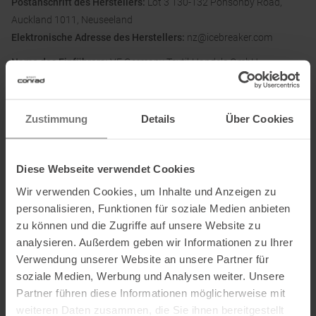
Postanschrift des Herstellers:
Lot 3 130-132 Ponsonby Road,
Auckland 1011, Neuseeland
Elektronische Adresse des Herstellers:
nz@icebreaker.com
Name des Einführers:
VF Germany Textil-Handels GmbH
Postanschrift des Einführers:
Walter-Gropius-Straße 23, 80807,
Deutschland
Elektronische Adresse des
Zustimmung
Details
Über Cookies
Einführers:
corporate_communications@vfc.com
Diese Webseite verwendet Cookies
Ausgezeichnet mit
:
Wir verwenden Cookies, um Inhalte und Anzeigen zu
personalisieren, Funktionen für soziale Medien anbieten
zu können und die Zugriffe auf unsere Website zu
analysieren. Außerdem geben wir Informationen zu Ihrer
Verwendung unserer Website an unsere Partner für
soziale Medien, Werbung und Analysen weiter. Unsere
Partner führen diese Informationen möglicherweise mit
weiteren Daten zusammen, die Sie ihnen bereitgestellt