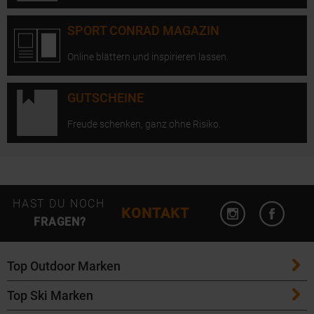
SPORT CONRAD MAGAZIN
Online blättern und inspirieren lassen.
GUTSCHEINE
Freude schenken, ganz ohne Risiko.
Instagram öffn
Facebo
HAST DU NOCH
KONTAKT
FRAGEN?
Top Outdoor Marken
Top Ski Marken
Patagonia