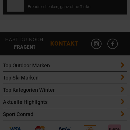
Freude schenken, ganz ohne Risiko.
Instagram öffn
Facebo
HAST DU NOCH
KONTAKT
FRAGEN?
Top Outdoor Marken
Top Ski Marken
Patagonia
Top Kategorien Winter
ATK Bindungen
Maloja
Aktuelle Highlights
Ski
K2 Ski
Salomon
Sport Conrad
Maloja Fahrradbekleidung
Skitouren Ski
Völkl Ski
Icebreaker
Kontakt
Bike Helme von POC
Langlaufski
Fischer Ski
Garmin