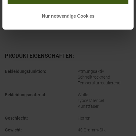
Nur notwendige Cookies
PRODUKTEIGENSCHAFTEN
:
Bekleidungsfunktion
:
Atmungsaktiv
Schnelltrocknend
Temperaturregulierend
Bekleidungsmaterial
:
Wolle
Lyocell/Tencel
Kunstfaser
Geschlecht
:
Herren
Gewicht
:
45 Gramm/Stk.