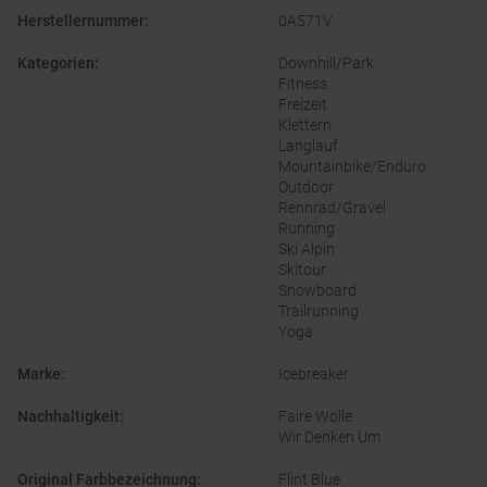
Herstellernummer
:
0A571V
Kategorien
:
Downhill/Park
Fitness
Freizeit
Klettern
Langlauf
Mountainbike/Enduro
Outdoor
Rennrad/Gravel
Running
Ski Alpin
Skitour
Snowboard
Trailrunning
Yoga
Marke
:
Icebreaker
Nachhaltigkeit
:
Faire Wolle
Wir Denken Um
Original Farbbezeichnung
:
Flint Blue