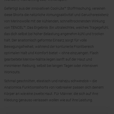
Gefertigt aus der innovativen Cool-Lite™ Stoffmischung, vereinen
diese Shorts die natürliche Atmungsaktivität und Geruchsresistenz
von Merinowolle mit der kühlenden, schnelltrocknenden Wirkung
von TENCEL™. Das Ergebnis: Ein ultraleichtes, weiches Tragegefühl,
das dich selbst bei hoher Belastung angenehm kühl und trocken
hält. Der anatomisch geformte Einsatz sorgt für volle
Bewegungsfreiheit, während der konturierte Frontbereich
optimalen Halt und Komfort bietet – ohne einzuengen. Flach
gearbeitete Merrow-Nähte liegen sanft auf der Haut und
minimieren Reibung, selbst bei langen Tagen oder intensiven
Workouts.
Schmal geschnitten, elastisch und nahezu schwerelos – die
Anatomica Funktionsshorts von Icebreaker passen sich deinem
Körper an wie eine zweite Haut. Für Männer, die sich auf ihre
Kleidung genauso verlassen wollen wie auf ihre Leistung.