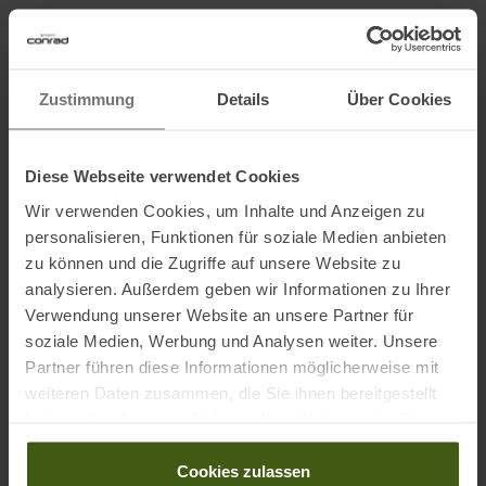
Material:
56 % Lyocell, 40 % Wolle, 4 % Elasthan
Zustimmung
Details
Über Cookies
Informationen zu EU Verordnung GPSR
Name des Herstellers:
Icebreaker Apparel, LLC.
Diese Webseite verwendet Cookies
Postanschrift des Herstellers:
Lot 3 130-132 Ponsonby Road,
Wir verwenden Cookies, um Inhalte und Anzeigen zu
Auckland 1011, Neuseeland
personalisieren, Funktionen für soziale Medien anbieten
Elektronische Adresse des Herstellers:
nz@icebreaker.com
zu können und die Zugriffe auf unsere Website zu
analysieren. Außerdem geben wir Informationen zu Ihrer
Name des Einführers:
VF Germany Textil-Handels GmbH
Verwendung unserer Website an unsere Partner für
Postanschrift des Einführers:
Walter-Gropius-Straße 23, 80807,
soziale Medien, Werbung und Analysen weiter. Unsere
Deutschland
Partner führen diese Informationen möglicherweise mit
Elektronische Adresse des
weiteren Daten zusammen, die Sie ihnen bereitgestellt
Einführers:
corporate_communications@vfc.com
haben oder die sie im Rahmen Ihrer Nutzung der Dienste
gesammelt haben.
Ausgezeichnet mit
:
Cookies zulassen