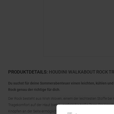
PRODUKTDETAILS
:
HOUDINI WALKABOUT ROCK T
Du suchst für deine Sommerabenteuer einen leichten, kühlen und 
Rock genau der richtige für dich.
Der Rock besteht aus Wish Woven, einem der leichtesten Stoffe bei 
Tragekomfort auf der Haut bietet - perfekt für heiße Tage. Die Kons
Knöpfen an der Seite ermöglichen es dir, die Passform ganz einfac