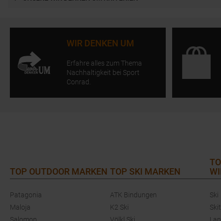
WIR DENKEN UM
Erfahre alles zum Thema
Nachhaltigkeit bei Sport
Conrad.
TO
TOP OUTDOOR MARKEN
TOP SKI MARKEN
WI
Patagonia
ATK Bindungen
Ski
Maloja
K2 Ski
Ski
Salomon
Völkl Ski
Lan