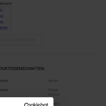
 Modelle
 DEN WARENKORB
DUKTEIGENSCHAFTEN
:
lecht
:
Damen
orien
:
Freizeit
Outdoor
e
:
Houdini