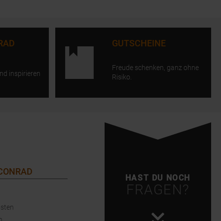
RAD
GUTSCHEINE
Freude schenken, ganz ohne
nd inspirieren
Risiko.
 CONRAD
HAST DU NOCH
FRAGEN?
sten
n