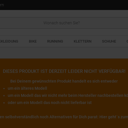
ern
EKLEIDUNG
BIKE
RUNNING
KLETTERN
SCHUHE
DIESES PRODUKT IST DERZEIT LEIDER NICHT VERFÜGBAR!
Bei Deinem gewünschten Produkt handelt es sich entweder
um ein älteres Modell
um ein Modell das wir nicht mehr beim Hersteller nachbestellen 
oder um ein Modell das noch nicht lieferbar ist
ben selbstverständlich noch Alternativen für Dich parat: Hier geht´s zu