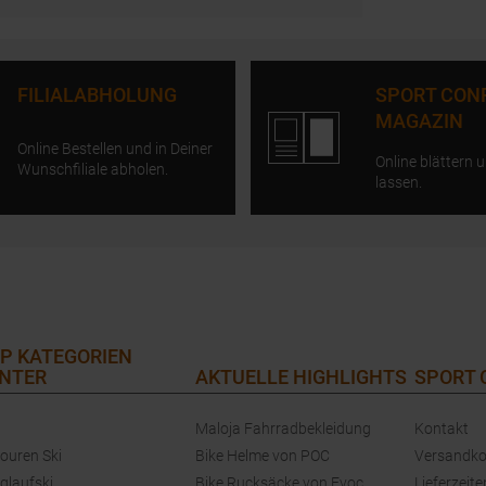
FILIALABHOLUNG
SPORT CON
MAGAZIN
Online Bestellen und in Deiner
Online blättern u
Wunschfiliale abholen.
lassen.
P KATEGORIEN
NTER
AKTUELLE HIGHLIGHTS
SPORT
Maloja Fahrradbekleidung
Kontakt
touren Ski
Bike Helme von POC
Versandko
glaufski
Bike Rucksäcke von Evoc
Lieferzeite