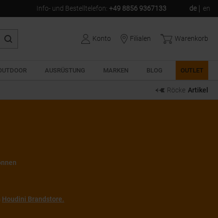
Info- und Bestelltelefon
:
+49 8856 9367133
de
en
Konto
Filialen
Warenkorb
OUTDOOR
AUSRÜSTUNG
MARKEN
BLOG
OUTLET
Röcke
Artikel
können
m
Houdini Brandstore.