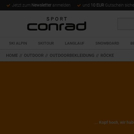
Jetzt zum
Newsletter
anmelden
und
10 EUR
Gutschein sich
Suche
SKI ALPIN
SKITOUR
LANGLAUF
SNOWBOARD
B
HOME
//
OUTDOOR
//
OUTDOORBEKLEIDUNG
//
RÖCKE
... Kopf hoch, wir ha