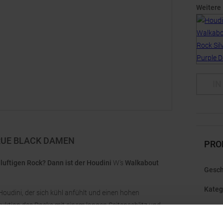
Weitere
IN
RUE BLACK DAMEN
PRO
luftigen Rock? Dann ist der Houdini
W's
Walkabout
Gesch
Kateg
Houdini, der sich kühl anfühlt und einen hohen
truktion des Rocks mit einem langen Seitenschlitz und
h anzupassen.
Mark