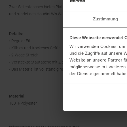
Zwei Seitentaschen bieten Platz für das Nötigste und eine versteck
und rundet den Houdini W's Walkabout Rock praktisch ab.
Zustimmung
Details:
Diese Webseite verwendet 
• Regular Fit
Wir verwenden Cookies, um I
• Kühles und trockenes Gefühl
und die Zugriffe auf unsere 
• 2-Wege-Stretch
Website an unsere Partner fü
• Versteckte Stautasche mit Zip
möglicherweise mit weiteren
• Das Material ist vollständig recycelt und wiederverwertbar
der Dienste gesammelt habe
Material:
100 % Polyester