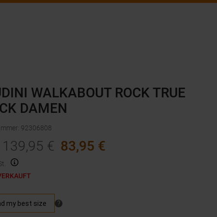
DINI WALKABOUT ROCK TRUE
CK DAMEN
nummer
:
92306808
139,95
€
83,95
€
t.
VERKAUFT