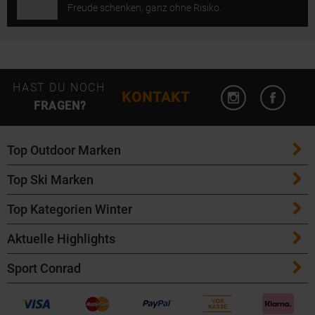
Freude schenken, ganz ohne Risiko.
Instagram öffn
Facebo
HAST DU NOCH
KONTAKT
FRAGEN?
Top Outdoor Marken
Top Ski Marken
Patagonia
Top Kategorien Winter
ATK Bindungen
Maloja
Aktuelle Highlights
Ski
K2 Ski
Salomon
Sport Conrad
Maloja Fahrradbekleidung
Skitouren Ski
Völkl Ski
Icebreaker
Kontakt
Bike Helme von POC
Langlaufski
Fischer Ski
Garmin