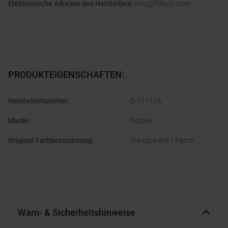
Elektronische Adresse des Herstellers:
info@fidlock.com
PRODUKTEIGENSCHAFTEN
:
Herstellernummer
:
D-11111A
Marke
:
Fidlock
Original Farbbezeichnung
:
Transparent / Petrol
Warn- & Sicherheitshinweise