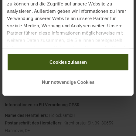
zu können und die Zugriffe auf unsere Website zu
und staubdichte Tasche voll und ganz verlassen.
analysieren. Außerdem geben wir Informationen zu Ihrer
Verwendung unserer Website an unsere Partner für
soziale Medien, Werbung und Analysen weiter. Unsere
Details:
Partner führen diese Informationen möglicherweise mit
• Magnetisch selbstschließender Verschluss
weiteren Daten zusammen, die Sie ihnen bereitgestellt
• 100 % wasser- und sanddicht
haben oder die sie im Rahmen Ihrer Nutzung der Dienste
• Vollständige Bedienbarkeit durch die Hülle
gesammelt haben.
Cookies zulassen
Maße Tasche innen: 110 × 180 mm
Tasche außen: 148 × 203 × 9 mm
Nur notwendige Cookies
Informationen zu EU Verordnung GPSR
Name des Herstellers:
Fidlock GmbH
Postanschrift des Herstellers:
Kirchhorster Str. 39, 30659
Hannover, DE