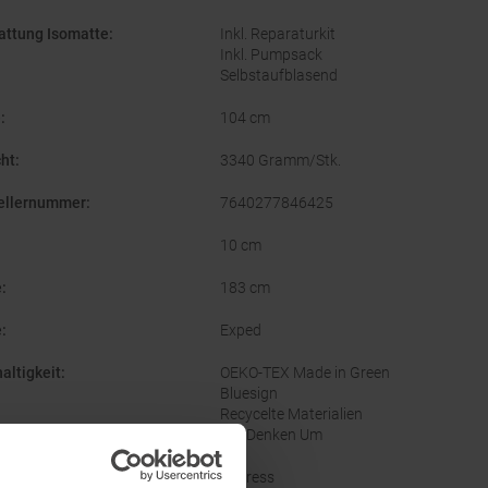
attung Isomatte
:
Inkl. Reparaturkit
Inkl. Pumpsack
Selbstaufblasend
e
:
104 cm
ht
:
3340 Gramm/Stk.
ellernummer
:
7640277846425
10 cm
e
:
183 cm
e
:
Exped
altigkeit
:
OEKO-TEX Made in Green
Bluesign
Recycelte Materialien
Wir Denken Um
nal Farbbezeichnung
:
Cypress