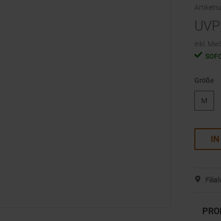
Artikel
UVP
inkl. MwS
SOF
Größe
M
IN
Filia
PRO