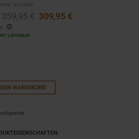
nummer
:
54105606
359,95
€
309,95
€
t.
ORT LIEFERBAR
 DEN WARENKORB
lverfügbarkeit
DUKTEIGENSCHAFTEN
: