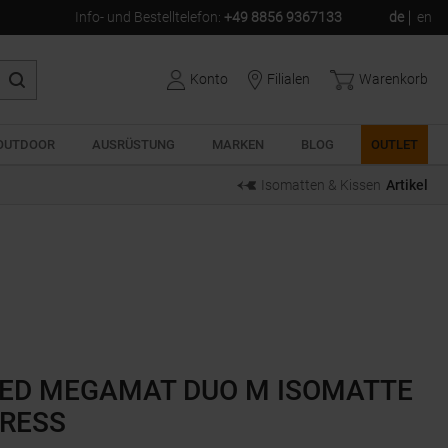
Info- und Bestelltelefon
:
+49 8856 9367133
de
en
Konto
Filialen
Warenkorb
OUTDOOR
AUSRÜSTUNG
MARKEN
BLOG
OUTLET
Isomatten & Kissen
Artikel
ED MEGAMAT DUO M ISOMATTE
RESS