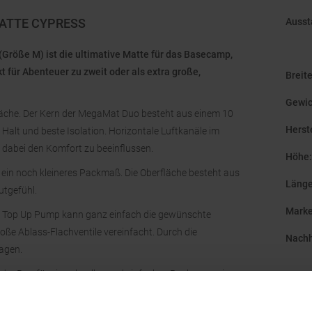
ATTE CYPRESS
Ausst
öße M) ist die ultimative Matte für das Basecamp,
 für Abenteuer zu zweit oder als extra große,
Breit
Gewic
efläche. Der Kern der MegaMat Duo besteht aus einem 10
Herst
Halt und beste Isolation. Horizontale Luftkanäle im
dabei den Komfort zu beeinflussen.
Höhe
:
in noch kleineres Packmaß. Die Oberfläche besteht aus
Läng
utgefühl.
Mark
en Top Up Pump kann ganz einfach die gewünschte
roße Ablass-Flachventile vereinfacht. Durch die
Nachh
ragen.
inder Bag für ein schnelles und einfaches Packen sowie
Origi