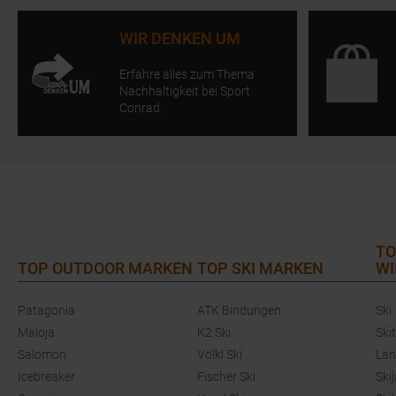
WIR DENKEN UM
Erfahre alles zum Thema
Nachhaltigkeit bei Sport
Conrad.
TO
TOP OUTDOOR MARKEN
TOP SKI MARKEN
WI
Patagonia
ATK Bindungen
Ski
Maloja
K2 Ski
Ski
Salomon
Völkl Ski
Lan
Icebreaker
Fischer Ski
Ski