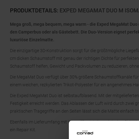
PRODUKTDETAILS
:
EXPED MEGAMAT DUO M ISOM
Mega groß, mega bequem, mega warm - die Exped MegaMat Duo (Gr
den Camperbus oder als Gästebett. Die Duo-Version eignet perfekt
luxuriöse Einzelmatte.
Die einzigartige 3D-Konstruktion sorgt für die größtmögliche Lieg
cm dicken Schaumstoff mit genau der richtigen Dichte für perfekten 
Schaumstoff helfen, Gewicht und Packvolumen zu reduzieren, ohne 
Die MegaMat Duo verfügt über 30% größere Schaumstoffkanäle für e
einem weichen, rezkylierten Trikot-Polyester für ein angenehmes Ha
Die Exped MegaMat Duo ist selbstaufblasend. Mit der mitgeliefert
Festigkeit erreicht werden. Das Ablassen der Luft wird durch zwei g
praktischen Tragegriffe an den Seiten lässt sich die Matte einfach t
Ebenfalls im Lieferumfang mit inbegriffen ist die praktischer Sidew
ein Repair Kit.