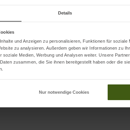
Packm
Details
Pack
ump
Pack
Cookies
nhalte und Anzeigen zu personalisieren, Funktionen für soziale
R-Wer
Website zu analysieren. Außerdem geben wir Informationen zu I
r soziale Medien, Werbung und Analysen weiter. Unsere Partner
m Laminat
 Daten zusammen, die Sie ihnen bereitgestellt haben oder die s
nat
n.
Nachh
Isoma
Nur notwendige Cookies
Rucks