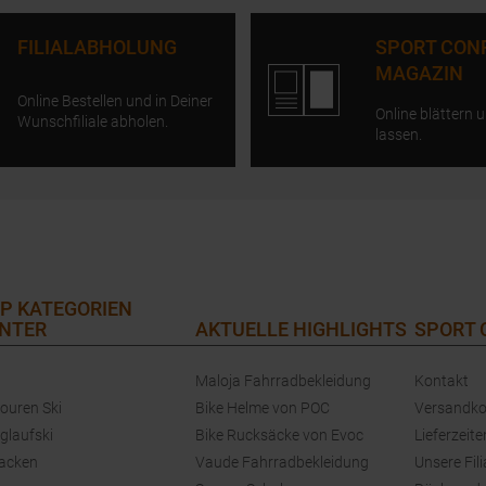
FILIALABHOLUNG
SPORT CON
MAGAZIN
Online Bestellen und in Deiner
Online blättern u
Wunschfiliale abholen.
lassen.
P KATEGORIEN
NTER
AKTUELLE HIGHLIGHTS
SPORT
Maloja Fahrradbekleidung
Kontakt
touren Ski
Bike Helme von POC
Versandko
glaufski
Bike Rucksäcke von Evoc
Lieferzeite
jacken
Vaude Fahrradbekleidung
Unsere Fili