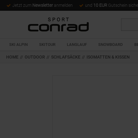
Jetzt zum
Newsletter
anmelden
und
10 EUR
Gutschein sich
Suche
SKI ALPIN
SKITOUR
LANGLAUF
SNOWBOARD
B
HOME
//
OUTDOOR
//
SCHLAFSÄCKE
//
ISOMATTEN & KISSEN