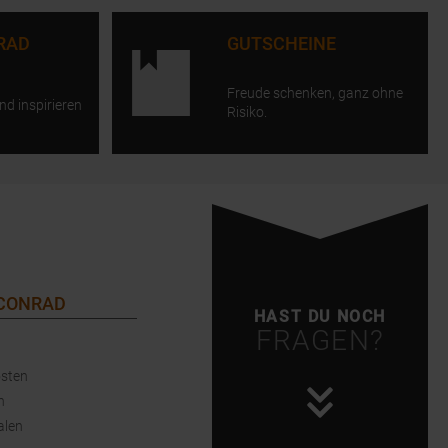
RAD
GUTSCHEINE
Freude schenken, ganz ohne
nd inspirieren
Risiko.
 CONRAD
HAST DU NOCH
FRAGEN?
sten
n
alen