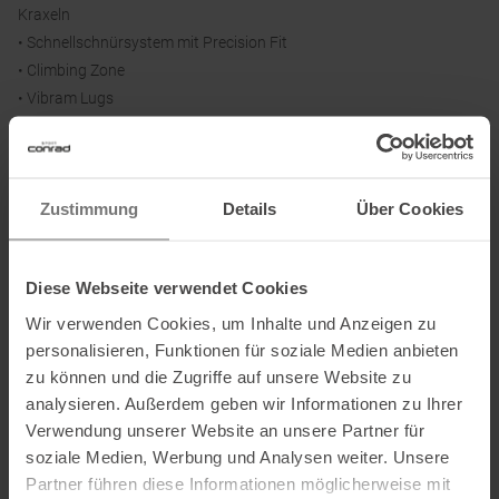
Kraxeln
• Schnellschnürsystem mit Precision Fit
• Climbing Zone
• Vibram Lugs
• TPU Zehenkappe
• Heel Preloader
Zustimmung
Details
Über Cookies
Sprengung:
10 mm
Diese Webseite verwendet Cookies
Material:
Wir verwenden Cookies, um Inhalte und Anzeigen zu
Obermaterial: Textil, Synthetik mit TPU-Zehenkappe
personalisieren, Funktionen für soziale Medien anbieten
Fußbett: Ortholite Einlegesohle
zu können und die Zugriffe auf unsere Website zu
Zwischensohle: EVA
analysieren. Außerdem geben wir Informationen zu Ihrer
Außensohle: Vibram Megagrip mit Climbing Zone
Verwendung unserer Website an unsere Partner für
soziale Medien, Werbung und Analysen weiter. Unsere
Partner führen diese Informationen möglicherweise mit