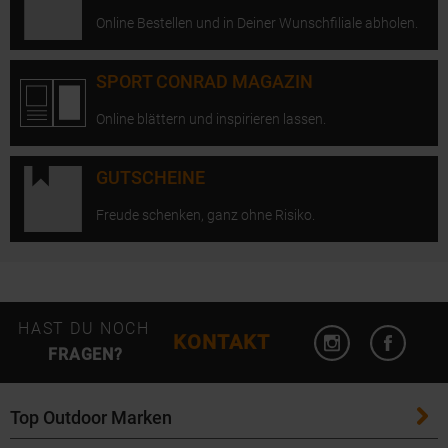
Online Bestellen und in Deiner Wunschfiliale abholen.
SPORT CONRAD MAGAZIN
Online blättern und inspirieren lassen.
GUTSCHEINE
Freude schenken, ganz ohne Risiko.
Instagram öffn
Facebo
HAST DU NOCH
KONTAKT
FRAGEN?
Top Outdoor Marken