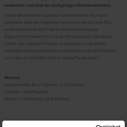
modischen Look dank der einzigartigen Wickelkonstruktion.
Neben seinem extrem stylishen Aussehen ist der Rock auch
funktional, dank der integrierten Shorts aus Revolutional Slim,
einem italienischen Stoff, der für seine Mikromassage-
Eigenschaften bekannt ist und die Mikrozirkulation des Blutes
fördert. Der Außenstoff ist kühl, bi-elastisch und garantiert
maximale Leistung bei intensiven Aktivitäten, was den Exit Rock
von Crazy zur perfekten Wahl für aktive Frauen macht.
Material:
Hauptmaterial: 88 % Polyamid, 12 % Elasthan
Einsätze: 100 % Polyester
Shorts: 71 % Polyamid, 29 % Elasthan
Informationen zu EU Verordnung GPSR