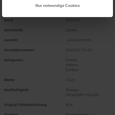
Bekleidungsfunktion
:
Atmungsaktiv
Nur notwendige Cookies
Bekleidungsmaterial
:
Kunstfaser
Bund
:
Elastisch
Geschlecht
:
Damen
Gewicht
:
140 Gramm/Stk.
Herstellernummer
:
S26045017D-00
Kategorien
:
Freizeit
Klettern
Outdoor
Marke
:
Crazy
Nachhaltigkeit
:
Bluesign
Hergestellt in Europa
Original Farbbezeichnung
:
Blue
Taschen
:
Fronttasche(n)