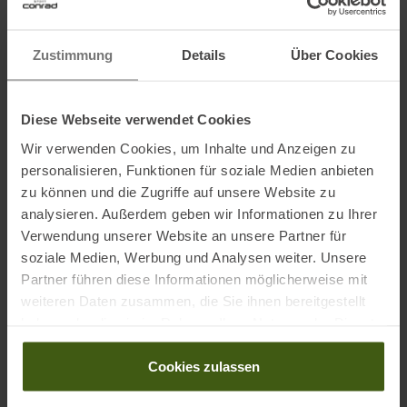
Name des Herstellers:
Crazy srl
Postanschrift des Herstellers:
Via Lungo Adda V Alpini, 118, 23037
Zustimmung
Details
Über Cookies
Tirano (SO), IT
Elektronische Adresse des Herstellers:
help@crazy.it
Diese Webseite verwendet Cookies
Partner von
:
Wir verwenden Cookies, um Inhalte und Anzeigen zu
personalisieren, Funktionen für soziale Medien anbieten
zu können und die Zugriffe auf unsere Website zu
analysieren. Außerdem geben wir Informationen zu Ihrer
Verwendung unserer Website an unsere Partner für
soziale Medien, Werbung und Analysen weiter. Unsere
Partner führen diese Informationen möglicherweise mit
weiteren Daten zusammen, die Sie ihnen bereitgestellt
haben oder die sie im Rahmen Ihrer Nutzung der Dienste
PRODUKTEIGENSCHAFTEN
:
gesammelt haben.
Cookies zulassen
Ausstattung Hosen & Röcke
:
Reflektierende Details