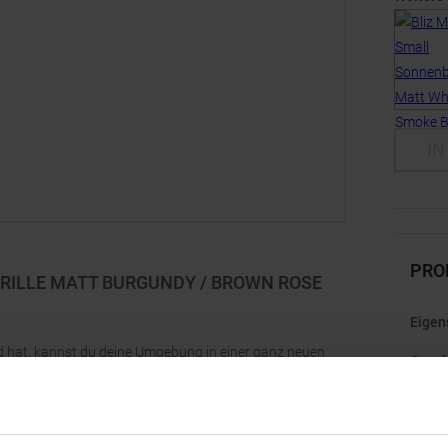
IN
PRO
RILLE MATT BURGUNDY / BROWN ROSE
Eigen
feld hat, kannst du deine Umgebung in einer ganz neuen
Gesch
 welche das vertikale Sichtfeld in Rennsituationen
Herst
ellbare Nasenpad aus Gummi und die Bügelspitzen mit