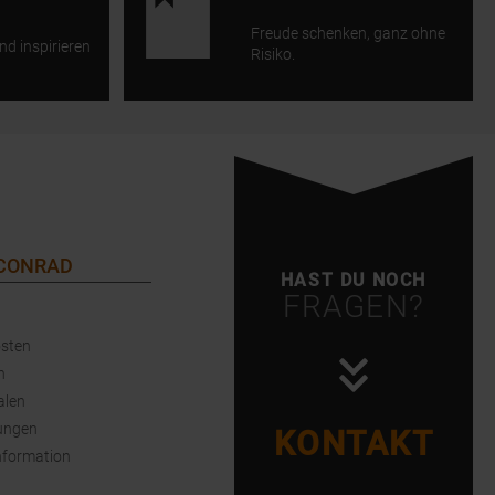
Freude schenken, ganz ohne
nd inspirieren
Risiko.
 CONRAD
HAST DU NOCH
FRAGEN?
sten
n
alen
ungen
KONTAKT
nformation