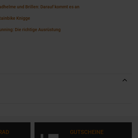
adhelme und Brillen: Darauf kommt es an
ainbike Knigge
running: Die richtige Ausrüstung
RAD
GUTSCHEINE