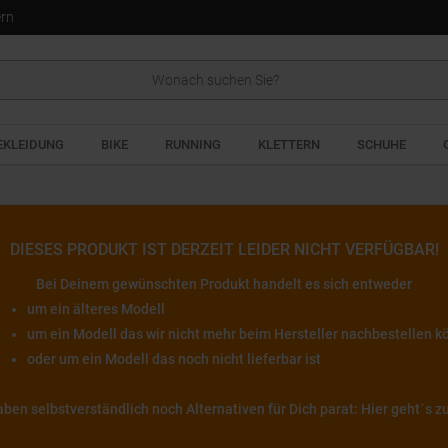
ern
EKLEIDUNG
BIKE
RUNNING
KLETTERN
SCHUHE
DIESES PRODUKT IST DERZEIT LEIDER NICHT VERFÜGBAR!
Bei Deinem gewünschten Produkt handelt es sich entweder
um ein älteres Modell
um ein Modell das wir nicht mehr beim Hersteller nachbestellen 
oder um ein Modell das noch nicht lieferbar ist
 haben selbstverständlich noch Alternativen für Dich parat: Hier geht´s 