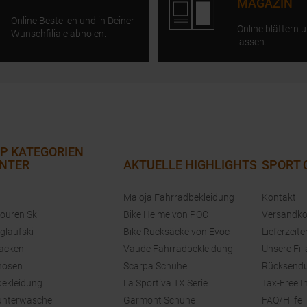
MAGAZIN
Online Bestellen und in Deiner
Online blättern u
Wunschfiliale abholen.
lassen.
P KATEGORIEN
NTER
AKTUELLE HIGHLIGHTS
SPORT
Maloja Fahrradbekleidung
Kontakt
touren Ski
Bike Helme von POC
Versandko
glaufski
Bike Rucksäcke von Evoc
Lieferzeite
jacken
Vaude Fahrradbekleidung
Unsere Fili
hosen
Scarpa Schuhe
Rücksend
bekleidung
La Sportiva TX Serie
Tax-Free I
unterwäsche
Garmont Schuhe
FAQ/Hilfe