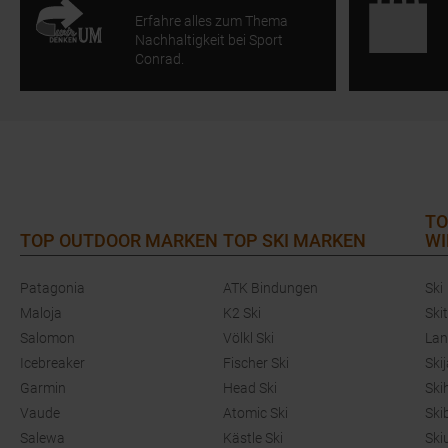
Erfahre alles zum Thema
Nachhaltigkeit bei Sport
Conrad.
TO
TOP OUTDOOR MARKEN
TOP SKI MARKEN
WI
Patagonia
ATK Bindungen
Ski
Maloja
K2 Ski
Ski
Salomon
Völkl Ski
Lan
Icebreaker
Fischer Ski
Ski
Garmin
Head Ski
Ski
Vaude
Atomic Ski
Ski
Salewa
Kästle Ski
Ski