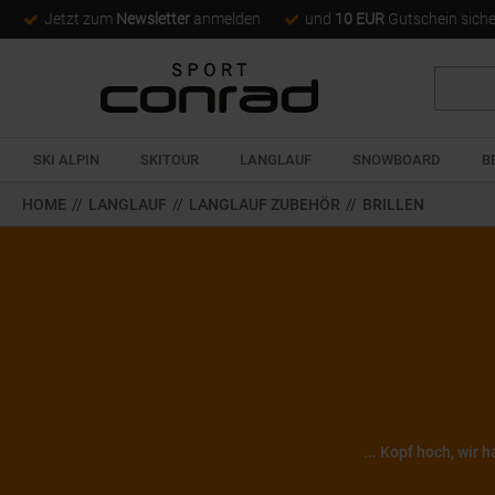
Jetzt zum
Newsletter
anmelden
und
10 EUR
Gutschein sich
Suche
SKI ALPIN
SKITOUR
LANGLAUF
SNOWBOARD
B
HOME
//
LANGLAUF
//
LANGLAUF ZUBEHÖR
//
BRILLEN
... Kopf hoch, wir