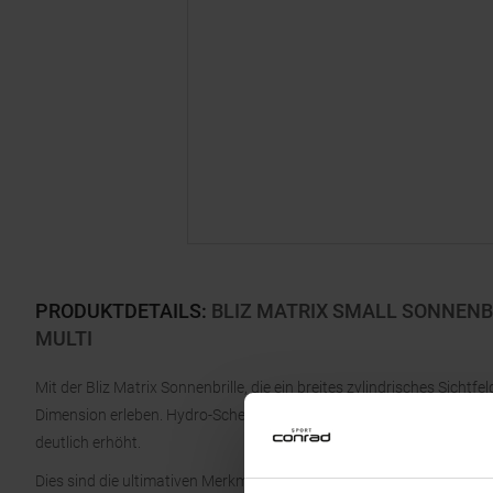
PRODUKTDETAILS
:
BLIZ MATRIX SMALL SONNENB
MULTI
Mit der Bliz Matrix Sonnenbrille, die ein breites zylindrisches Sicht
Dimension erleben. Hydro-Scheibensystem: eine Scheibentechnologie,
deutlich erhöht.
Dies sind die ultimativen Merkmale sportlicher Leistung. Das verst