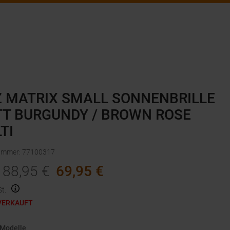
Z MATRIX SMALL SONNENBRILLE
T BURGUNDY / BROWN ROSE
TI
nummer
:
77100317
88,95
€
69,95
€
t.
VERKAUFT
 Modelle