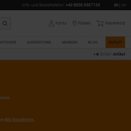
Info- und Bestelltelefon
:
+49 8856 9367133
de
en
Konto
Filialen
Warenkorb
OUTDOOR
AUSRÜSTUNG
MARKEN
BLOG
OUTLET
Brillen
Artikel
können
zum
Bliz Brandstore.