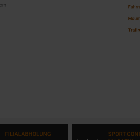
com
Fahrr
Mount
Trail
FILIALABHOLUNG
SPORT CON