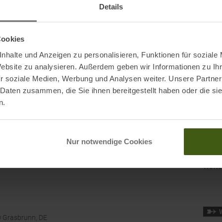
Kateg
Details
Lufteinlässe die Ventilation erhöhen sowie die
en auf der ganzen Welt. Dank ihres auffälligen Designs
Cookies
nte, wo immer du gerade bist.
nhalte und Anzeigen zu personalisieren, Funktionen für soziale
Website zu analysieren. Außerdem geben wir Informationen zu I
r soziale Medien, Werbung und Analysen weiter. Unsere Partner
 Daten zusammen, die Sie ihnen bereitgestellt haben oder die s
n.
Mark
Nur notwendige Cookies
Origi
Wette
0 Grasbrunn, DE