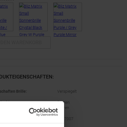
 DEN WARENKORB
DUKTEIGENSCHAFTEN
:
schaften Brille
:
Verspiegelt
lecht
:
Damen
Herren
ellernummer
:
0ZB7007