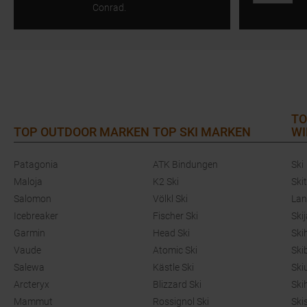
Conrad.
TO
TOP OUTDOOR MARKEN
TOP SKI MARKEN
WI
Patagonia
ATK Bindungen
Ski
Maloja
K2 Ski
Ski
Salomon
Völkl Ski
Lan
Icebreaker
Fischer Ski
Ski
Garmin
Head Ski
Ski
Vaude
Atomic Ski
Ski
Salewa
Kästle Ski
Ski
Arcteryx
Blizzard Ski
Ski
Mammut
Rossignol Ski
Ski