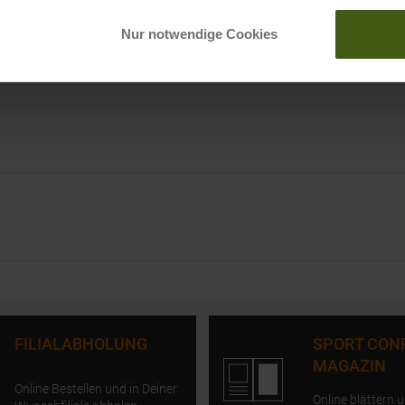
Berg
Nur notwendige Cookies
Was b
FILIALABHOLUNG
SPORT CON
MAGAZIN
Online Bestellen und in Deiner
Online blättern u