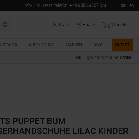
Info- und Bestelltelefon
:
+49 8856 9367133
de
en
Konto
Filialen
Warenkorb
OUTDOOR
AUSRÜSTUNG
MARKEN
BLOG
OUTLET
Fingerhandschuhe
Artikel
TS PUPPET BUM
GERHANDSCHUHE LILAC KINDER