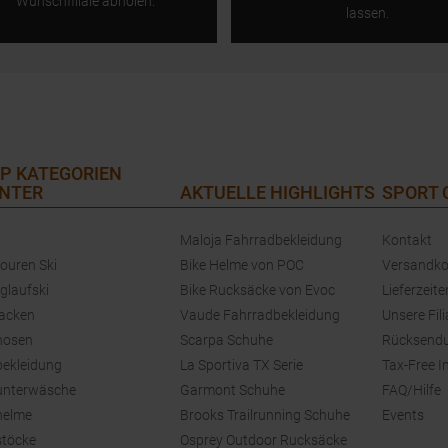
Wunschfiliale abholen.
lassen.
P KATEGORIEN
NTER
AKTUELLE HIGHLIGHTS
SPORT
Maloja Fahrradbekleidung
Kontakt
touren Ski
Bike Helme von POC
Versandko
glaufski
Bike Rucksäcke von Evoc
Lieferzeite
jacken
Vaude Fahrradbekleidung
Unsere Fili
hosen
Scarpa Schuhe
Rücksend
bekleidung
La Sportiva TX Serie
Tax-Free I
unterwäsche
Garmont Schuhe
FAQ/Hilfe
helme
Brooks Trailrunning Schuhe
Events
stöcke
Osprey Outdoor Rucksäcke