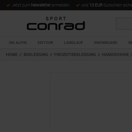
Jetzt zum
Newsletter
anmelden
und
10 EUR
Gutschein sich
Suche
SKI ALPIN
SKITOUR
LANGLAUF
SNOWBOARD
B
HOME
//
BEKLEIDUNG
//
FREIZEITBEKLEIDUNG
//
HANDSCHUHE
/