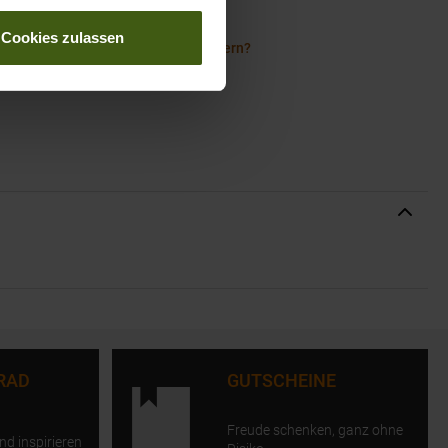
gehen?
Cookies zulassen
rauchst Du um mit Kindern zu wandern?
RAD
GUTSCHEINE
Freude schenken, ganz ohne
nd inspirieren