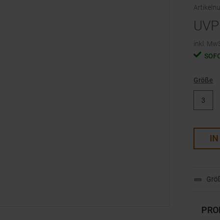
Artikel
UVP
inkl. MwS
SOF
Größe
3
IN
Größ
PRO