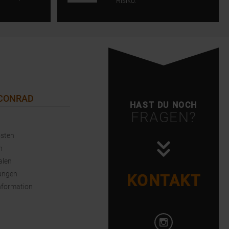
Risiko.
 CONRAD
HAST DU NOCH
FRAGEN?
sten
n
alen
ungen
KONTAKT
nformation
Instagram öffnen