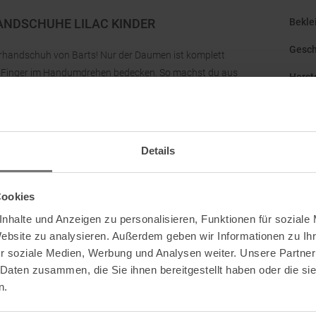
ANDSCHUHE LILAC KINDER
Bekle
Gesch
erhandschuh von Barts! Nur der Daumen ist komplett
en Finger im Handumdrehen bedecken. So machst du aus
Herst
Kateg
Mark
Details
Origi
Cookies
nhalte und Anzeigen zu personalisieren, Funktionen für soziale
Website zu analysieren. Außerdem geben wir Informationen zu I
r soziale Medien, Werbung und Analysen weiter. Unsere Partner
Barts
terdam, NL
 Daten zusammen, die Sie ihnen bereitgestellt haben oder die s
Der g
n.
Hike 