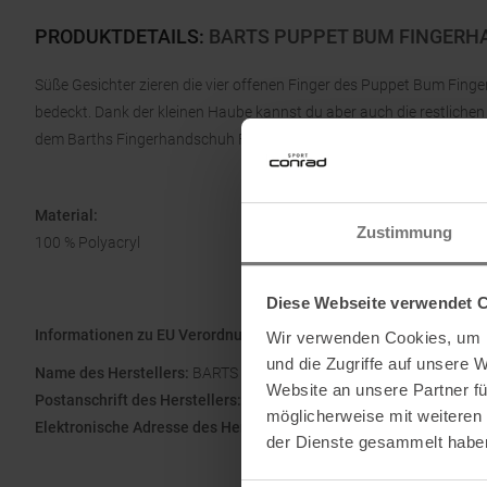
PRODUKTDETAILS
:
BARTS PUPPET BUM FINGERH
Süße Gesichter zieren die vier offenen Finger des Puppet Bum Fing
bedeckt. Dank der kleinen Haube kannst du aber auch die restlich
dem Barths Fingerhandschuh Fäustlinge.
Material:
Zustimmung
100 % Polyacryl
Diese Webseite verwendet 
Informationen zu EU Verordnung GPSR
Wir verwenden Cookies, um I
und die Zugriffe auf unsere 
Name des Herstellers:
BARTS BV
Website an unsere Partner fü
Postanschrift des Herstellers:
Moermanskkade 101, 1013 BC, Ams
möglicherweise mit weiteren
Elektronische Adresse des Herstellers:
customerservice@barts.eu
der Dienste gesammelt habe