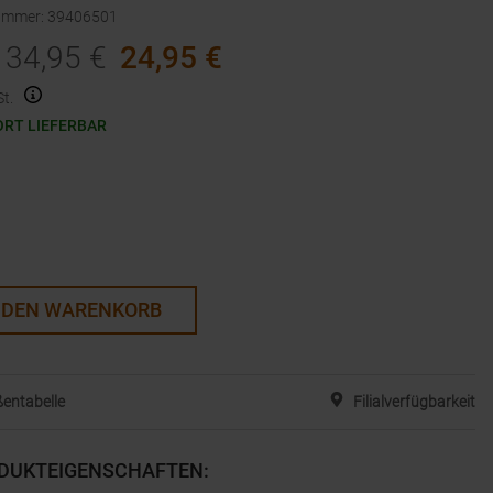
nummer
:
39406501
34,95
€
24,95
€
t.
ORT LIEFERBAR
 DEN WARENKORB
entabelle
Filialverfügbarkeit
DUKTEIGENSCHAFTEN
: