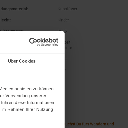
idungsmaterial
:
Kunstfaser
lecht
:
Kinder
ellernummer
:
3035
orien
:
Freizeit
Outdoor
e
:
Barts
Über Cookies
nal Farbbezeichnung
:
Lilac
 Medien anbieten zu können
Wissenswertes in unserem Blog
hrer Verwendung unserer
 führen diese Informationen
 Größentabelle Kinder
ie im Rahmen Ihrer Nutzung
roße Kindertragen-Guide
with the Right: Welche Essentials brauchst Du fürs Wandern und