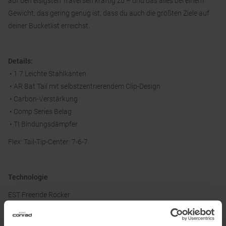
auf den eisigsten Traversen kräftig zu – und das alles bei einem
Gewicht, das gering genug ist, dass du auch die größten Ziele auf
deiner Bucketlist erreichst.
Details:
• 1.7 Leichte Stahlkanten
• AR Bat Tail mit selbstzentrierendem Clip-Design
• Carbon-Verstärkung
• Comp Series Belag
• TI Bindungsdämpfer
Flex: Tail-Tip-Center: 7-6-7
Technologie
EST Freeride Rocker
Der Rocker im Vorderbacken und die zusätzliche Verjüngung der
Skispitze sorgen für optimalen Auftrieb im weichen Material. Der