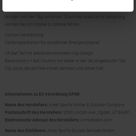
Unter der Bindung sorgt ein Sandwich aus Gummi und Titanal für
eine Reduzierung der Vibrationen, die sonst in die Skischuhe
dringen und den Tag verkürzen. Durch die zusätzliche Dämpfung
können Sie von Glocke zu Glocke fahren.
Carbon-Verstärkung
Carbonapplikation für exzellenten Energierückprall.
AR Bat Tail mit selbstzentrierendem Clip-Design
Backcountry = Bat Country mit dieser in den Ski eingebauten Tail-
Clip-Zone, die die Felle immer zentriert und sicher hält.
Informationen zu EU Verordnung GPSR
Name des Herstellers:
Amer Sports Winter & Outdoor Company
Postanschrift des Herstellers:
2030 Lincoln Ave., Ogden, UT 84401
Elektronische Adresse des Herstellers:
Armadaskis.com
Name des Einführers:
Amer Sports Europe Services GmbH