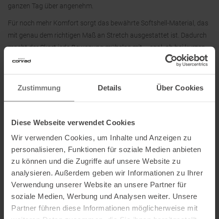
ganzen Tag über angenehm.
Für noch mehr Komfort sorgt das bewährte Softshell-Material, das
mit genau dem richtigen Maß an Stretch ausgestattet ist. Dadurch
macht der Skort jede Bewegung mühelos mit – egal, ob bei kurzen
Kletterpassagen, beim Übersteigen von Stufen und Leitern oder auf
anspruchsvolleren Trails.
Zustimmung
Details
Über Cookies
Der Arcteryx Sonii SL Skort ist ein funktioneller Allrounder, auf den
du im Sommer nicht verzichten möchtest.
Diese Webseite verwendet Cookies
Material:
Wir verwenden Cookies, um Inhalte und Anzeigen zu
Hauptmaterial: 86 % Polyamid, 14 % Elasthan
personalisieren, Funktionen für soziale Medien anbieten
Futter: 94 % Polyamid, 6 % Elasthan
zu können und die Zugriffe auf unsere Website zu
analysieren. Außerdem geben wir Informationen zu Ihrer
Verwendung unserer Website an unsere Partner für
Arc'teryx Produkte werden nur in einzelhandelsüblichen Mengen
soziale Medien, Werbung und Analysen weiter. Unsere
verkauft. Des Weiteren werden keine Arc'teryx Produkte
Partner führen diese Informationen möglicherweise mit
außerhalb des Europäischen Wirtschaftsraumes (EWR),