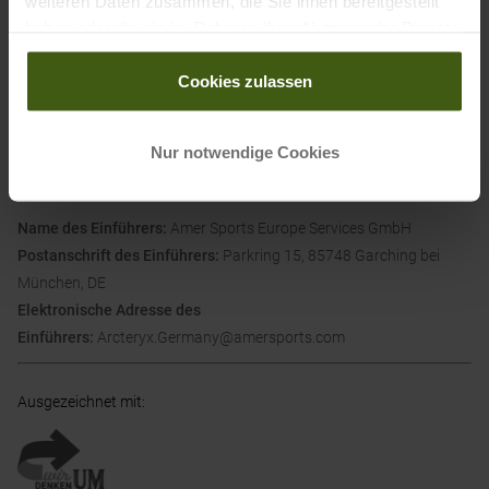
weiteren Daten zusammen, die Sie ihnen bereitgestellt
Großbritanniens und der Schweiz verschickt.
haben oder die sie im Rahmen Ihrer Nutzung der Dienste
gesammelt haben.
Informationen zu EU Verordnung GPSR
Cookies zulassen
Name des Herstellers:
Arcteryx Equipment
Postanschrift des Herstellers:
110-2220 Dollarton Highway, V7H
Nur notwendige Cookies
1A8 North Vancouver (BC), Kanada
Elektronische Adresse des Herstellers:
https://arcteryx.com/
Name des Einführers:
Amer Sports Europe Services GmbH
Postanschrift des Einführers:
Parkring 15, 85748 Garching bei
München, DE
Elektronische Adresse des
Einführers:
Arcteryx.Germany@amersports.com
Ausgezeichnet mit
: