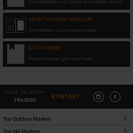
Online Bestellen und in Deiner Wunschfiliale abholen.
SPORT CONRAD MAGAZIN
Online blättern und inspirieren lassen.
GUTSCHEINE
Freude schenken, ganz ohne Risiko.
Instagram öffn
Facebo
HAST DU NOCH
KONTAKT
FRAGEN?
Top Outdoor Marken
Top Ski Marken
Patagonia