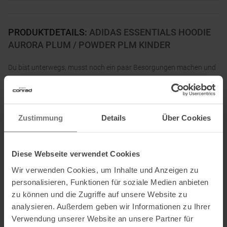
PRODUKTDETAILS
:
ADIDAS ESSENTIALS HOODIE
AURORA PLUM / POWDER PLM KINDER
Du bist unterwegs, musst noch ein paar Besorgungen machen und
triffst dich danach mit Freund_innen zum Chillen? Der
Adidas Essentials Hoodie für Kinder und Teens ist der perfekte
Allrounder. Das weiche French-Terry-Material fühlt sich angenehm
Zustimmung
Details
Über Cookies
auf der Haut an, während die Rippbündchen zusätzliche Wärme
und Komfort bieten. Ein stylischer Begleiter für jeden Tag.
Durch den Einsatz von Recyclingmaterialien kann Adidas bereits
Diese Webseite verwendet Cookies
vorhandene Gewebe und Fasern wiederverwenden und so dazu
Wir verwenden Cookies, um Inhalte und Anzeigen zu
beitragen, Müll zu reduzieren. Auch erneuerbare Materialien helfen
personalisieren, Funktionen für soziale Medien anbieten
dabei, unsere Abhängigkeit von nicht erneuerbaren Ressourcen zu
zu können und die Zugriffe auf unsere Website zu
verringern. Der Adidas Essentials Hoodie besteht zu mindestens
analysieren. Außerdem geben wir Informationen zu Ihrer
70 % aus einem Mix recycelter und erneuerbarer Materialien.
Verwendung unserer Website an unsere Partner für