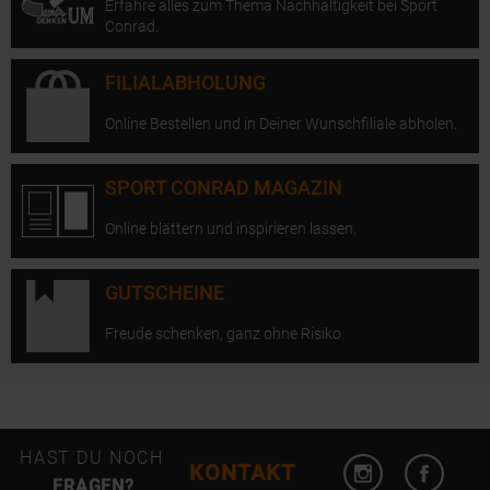
Erfahre alles zum Thema Nachhaltigkeit bei Sport
Conrad.
FILIALABHOLUNG
Online Bestellen und in Deiner Wunschfiliale abholen.
SPORT CONRAD MAGAZIN
Online blättern und inspirieren lassen.
GUTSCHEINE
Freude schenken, ganz ohne Risiko.
Instagram öffn
Facebo
HAST DU NOCH
KONTAKT
FRAGEN?