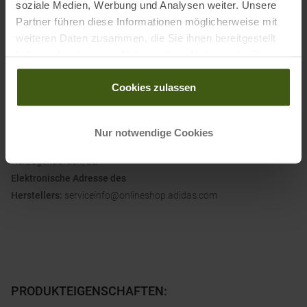
soziale Medien, Werbung und Analysen weiter. Unsere
Partner führen diese Informationen möglicherweise mit
Material:
weiteren Daten zusammen, die Sie ihnen bereitgestellt
70 % Baumwolle, 30 % Polyester (recycelt)
haben oder die sie im Rahmen Ihrer Nutzung der Dienste
gesammelt haben.
Cookies zulassen
Informationen zu EU Verordnung GPSR
Name des Herstellers:
Adidas AG
Nur notwendige Cookies
Postanschrift des Herstellers:
Adi-Dassler-Straße 1, 91074
Herzogenaurach, DE
Elektronische Adresse des
Herstellers:
serviceinfo@onlineshop.adidas.com
PRODUKTEIGENSCHAFTEN
: