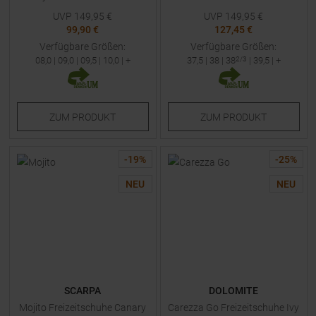
UVP
149,95
€
UVP
149,95
€
99,90 €
127,45 €
Verfügbare Größen:
Verfügbare Größen:
08,0
|
09,0
|
09,5
|
10,0
| +
37,5
|
38
|
38
2/3
|
39,5
| +
ZUM
PRODUKT
ZUM
PRODUKT
-
19
%
-
25
%
NEU
NEU
SCARPA
DOLOMITE
Mojito Freizeitschuhe Canary
Carezza Go Freizeitschuhe Ivy