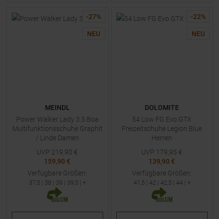
-
27
%
-
22
%
NEU
NEU
MEINDL
DOLOMITE
Power Walker Lady 3.5 Boa
54 Low FG Evo GTX
Multifunktionsschuhe Graphit
Freizeitschuhe Legion Blue
/ Linde Damen
Herren
UVP
219,90
€
UVP
179,95
€
159,90 €
139,90 €
Verfügbare Größen:
Verfügbare Größen:
37,5
|
38
|
39
|
39,5
| +
41,5
|
42
|
42,5
|
44
| +