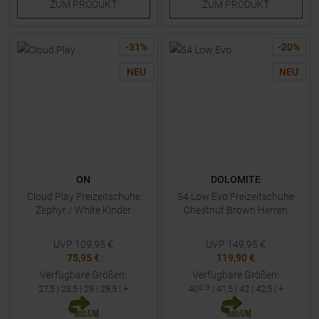
ZUM
PRODUKT
ZUM
PRODUKT
-
31
%
-
20
%
NEU
NEU
ON
DOLOMITE
Cloud Play Freizeitschuhe
54 Low Evo Freizeitschuhe
Zephyr / White Kinder
Chestnut Brown Herren
UVP
109,95
€
UVP
149,95
€
75,95 €
119,90 €
Verfügbare Größen:
Verfügbare Größen:
27,5
|
28,5
|
29
|
29,5
| +
40
2/3
|
41,5
|
42
|
42,5
| +