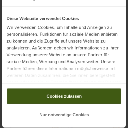
NEU
NEU
Diese Webseite verwendet Cookies
Wir verwenden Cookies, um Inhalte und Anzeigen zu
personalisieren, Funktionen für soziale Medien anbieten
zu können und die Zugriffe auf unsere Website zu
DOLOMITE
SCARPA
analysieren. Außerdem geben wir Informationen zu Ihrer
54 Low FG Evo GTX
Mojito Freizeitschuhe Rose
Verwendung unserer Website an unsere Partner für
Freizeitschuhe Blue Navy
Dust Damen
soziale Medien, Werbung und Analysen weiter. Unsere
Herren
Partner führen diese Informationen möglicherweise mit
UVP
179,95
€
UVP
159,95
€
weiteren Daten zusammen, die Sie ihnen bereitgestellt
139,90 €
119,90 €
haben oder die sie im Rahmen Ihrer Nutzung der Dienste
Verfügbare Größen:
Verfügbare Größen:
41,5
|
42
|
42,5
|
43
1/3
| +
37,5
|
38,5
|
39
|
40
| +
gesammelt haben.
Cookies zulassen
ZUM
PRODUKT
ZUM
PRODUKT
Nur notwendige Cookies