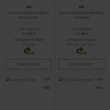
ON
ON
Cloud 6 Laufschuhe Sand /
Cloud 6 Laufschuhe Seedling /
Sand Damen
Ice Damen
UVP
159,95
€
UVP
159,95
€
111,95 €
111,95 €
Verfügbare Größen:
Verfügbare Größen:
37,5
|
38
37,5
|
38
|
38,5
|
39
| +
ZUM
PRODUKT
ZUM
PRODUKT
-
21
%
-
30
%
NEU
NEU