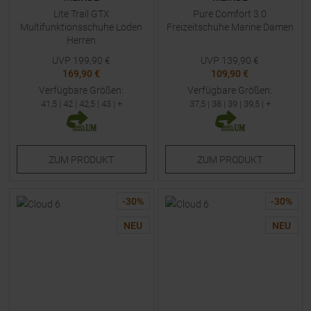
Lite Trail GTX
Pure Comfort 3.0
Multifunktionsschuhe Loden
Freizeitschuhe Marine Damen
Herren
UVP
199,90
€
UVP
139,90
€
169,90 €
109,90 €
Verfügbare Größen:
Verfügbare Größen:
41,5
|
42
|
42,5
|
43
| +
37,5
|
38
|
39
|
39,5
| +
ZUM
PRODUKT
ZUM
PRODUKT
-
30
%
-
30
%
NEU
NEU