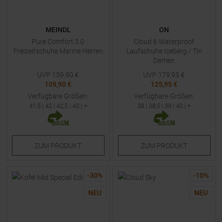
MEINDL
ON
Pure Comfort 3.0
Cloud 6 Waterproof
Freizeitschuhe Marine Herren
Laufschuhe Iceberg / Tin
Damen
UVP
139,90
€
UVP
179,95
€
109,90 €
125,95 €
Verfügbare Größen:
Verfügbare Größen:
41,5
|
42
|
42,5
|
43
| +
38
|
38,5
|
39
|
40
| +
ZUM
PRODUKT
ZUM
PRODUKT
-
30
%
-
10
%
NEU
NEU