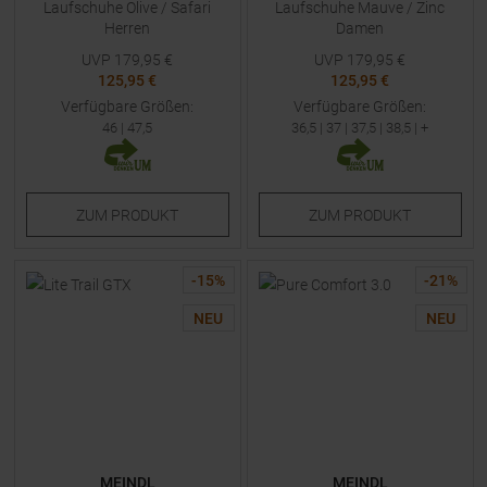
Laufschuhe Olive / Safari
Laufschuhe Mauve / Zinc
Herren
Damen
UVP
179,95
€
UVP
179,95
€
125,95 €
125,95 €
Verfügbare Größen:
Verfügbare Größen:
46
|
47,5
36,5
|
37
|
37,5
|
38,5
| +
ZUM
PRODUKT
ZUM
PRODUKT
-
15
%
-
21
%
NEU
NEU
MEINDL
MEINDL