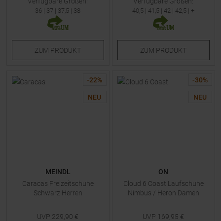
Verfügbare Größen:
Verfügbare Größen:
36
|
37
|
37,5
|
38
40,5
|
41,5
|
42
|
42,5
| +
ZUM
PRODUKT
ZUM
PRODUKT
-
22
%
-
30
%
NEU
NEU
MEINDL
ON
Caracas Freizeitschuhe
Cloud 6 Coast Laufschuhe
Schwarz Herren
Nimbus / Heron Damen
UVP
229,90
€
UVP
169,95
€