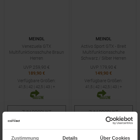
MEINDL
MEINDL
Venezuela GTX
Activo Sport GTX - Breit
Multifunktionsschuhe Braun
Multifunktionsschuhe
Herren
Schwarz / Silber Herren
UVP
259,90
€
UVP
179,90
€
189,90 €
149,90 €
Verfügbare Größen:
Verfügbare Größen:
41,5
|
42
|
42,5
|
43
| +
41,5
|
42
|
42,5
|
43
| +
ZUM
PRODUKT
ZUM
PRODUKT
-
22
%
-
25
%
Zustimmung
Details
Über Cookies