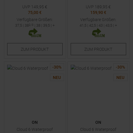
UVP
149,95
€
UVP
189,95
€
75,00 €
159,90 €
Verfügbare Größen:
Verfügbare Größen:
37,5
|
38
2/3
|
38
|
39,5
| +
41,5
|
42,5
|
43
|
43,5
| +
ZUM
PRODUKT
ZUM
PRODUKT
-
30
%
-
30
%
NEU
NEU
ON
ON
Cloud 6 Waterproof
Cloud 6 Waterproof