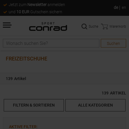
Jetzt zum
Newsletter
anmelden
de
en
und
10 EUR
Gutschein sichern
Suche
Warenkorb
Suchen
Suche
FREIZEITSCHUHE
139
Artikel
139
ARTIKEL
FILTERN & SORTIEREN
ALLE KATEGORIEN
AKTIVE FILTER
: