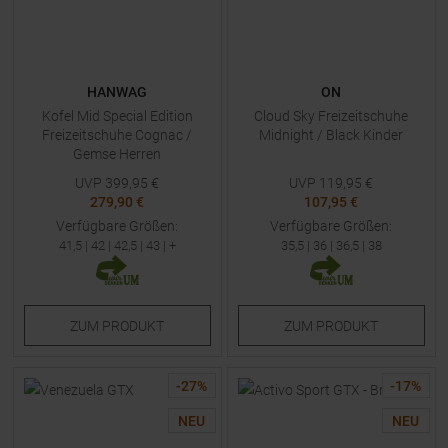
HANWAG
ON
Kofel Mid Special Edition
Cloud Sky Freizeitschuhe
Freizeitschuhe Cognac /
Midnight / Black Kinder
Gemse Herren
UVP
399,95
€
UVP
119,95
€
279,90 €
107,95 €
Verfügbare Größen:
Verfügbare Größen:
41,5
|
42
|
42,5
|
43
| +
35,5
|
36
|
36,5
|
38
ZUM
PRODUKT
ZUM
PRODUKT
-
27
%
-
17
%
NEU
NEU