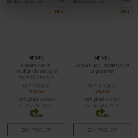
-
15
%
-
15
%
NEU
NEU
MEINDL
MEINDL
Messina Walker
Caracas Lady Freizeitschuhe
Multifunktionsschuhe
Beige Damen
Nachtblau Herren
UVP
199,90
€
UVP
219,90
€
169,90 €
186,90 €
Verfügbare Größen:
Verfügbare Größen:
41
|
41,5
|
42
|
42,5
| +
38
|
39
|
39,5
|
40
| +
ZUM
PRODUKT
ZUM
PRODUKT