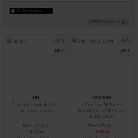
Wir Denken Um
Alle Filter zurücksetzen
-
30
%
-
27
%
NEU
NEU
ON
HANWAG
Cloud 6 Laufschuhe Salt /
Travi Low SF Extra
Gardenia Damen
Freizeitschuhe Chestnut /
Black Herren
UVP
159,95
€
UVP
259,95
€
111,95 €
189,90 €