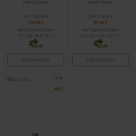
Yellow Damen
Green Herren
UVP
159,95
€
UVP
119,95
€
129,90 €
89,90 €
Verfügbare Größen:
Verfügbare Größen:
37,5
|
38
|
38,5
|
39
| +
41,5
|
42
|
42,5
|
43
1/3
| +
ZUM
PRODUKT
ZUM
PRODUKT
-
17
%
NEU
ON