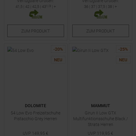
Verfügbare Größen:
Verfügbare Größen:
41,5
|
42
|
42,5
|
43
1/3
| +
36
|
37
|
37,5
|
38
| +
ZUM
PRODUKT
ZUM
PRODUKT
-
20
%
-
25
%
NEU
NEU
DOLOMITE
MAMMUT
54 Low Evo Freizeitschuhe
Girun II Low GTX
Pistacchio Grey Herren
Multifunktionsschuhe Black /
Strata Herren
UVP
149,95
€
UVP
119,95
€