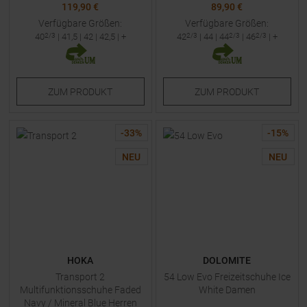
119,90 €
89,90 €
Verfügbare Größen:
Verfügbare Größen:
40
2/3
|
41,5
|
42
|
42,5
| +
42
2/3
|
44
|
44
2/3
|
46
2/3
| +
ZUM
PRODUKT
ZUM
PRODUKT
-
33
%
-
15
%
NEU
NEU
HOKA
DOLOMITE
Transport 2
54 Low Evo Freizeitschuhe Ice
Multifunktionsschuhe Faded
White Damen
Navy / Mineral Blue Herren