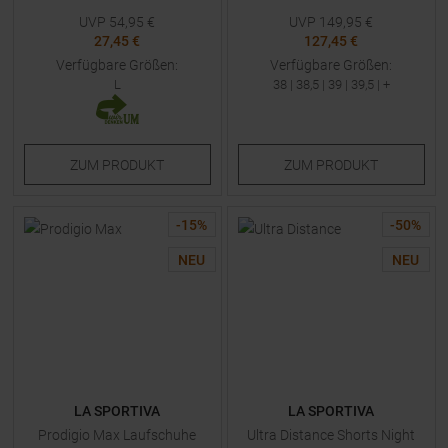
UVP
54,95
€
UVP
149,95
€
27,45 €
127,45 €
Verfügbare Größen:
Verfügbare Größen:
L
38
|
38,5
|
39
|
39,5
| +
ZUM
PRODUKT
ZUM
PRODUKT
-
15
%
-
50
%
NEU
NEU
LA SPORTIVA
LA SPORTIVA
Prodigio Max Laufschuhe
Ultra Distance Shorts Night