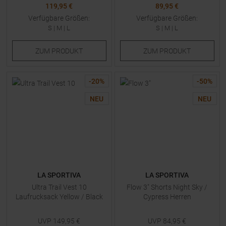
119,95 €
89,95 €
Verfügbare Größen:
Verfügbare Größen:
S
|
M
|
L
S
|
M
|
L
ZUM
PRODUKT
ZUM
PRODUKT
-
20
%
-
50
%
NEU
NEU
LA SPORTIVA
LA SPORTIVA
Ultra Trail Vest 10
Flow 3" Shorts Night Sky /
Laufrucksack Yellow / Black
Cypress Herren
UVP
149,95
€
UVP
84,95
€