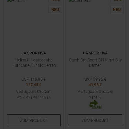
NEU
NEU
LA SPORTIVA
LA SPORTIVA
Helios III Laufschuhe
Stash Bra Sport-BH Night Sky
Hurricane / Chalk Herren
Damen
UVP
149,95
€
UVP
59,95
€
127,45 €
41,95 €
Verfügbare Größen:
Verfügbare Größen:
42,5
|
43
|
44
|
44,5
| +
S
|
M
|
L
ZUM
PRODUKT
ZUM
PRODUKT