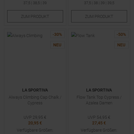
37,5
|
38,5
|
39
37,5
|
38
|
39
|
39,5
ZUM
PRODUKT
ZUM
PRODUKT
-
30
%
-
50
%
NEU
NEU
LA SPORTIVA
LA SPORTIVA
Always Climbing Cap Chalk /
Flow Tank Top Cypress /
Cypress
Azalea Damen
UVP
29,95
€
UVP
54,95
€
20,95 €
27,45 €
Verfügbare Größen:
Verfügbare Größen: