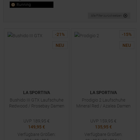
Running
Alle Filter zurücksetzen
-
21
%
-
15
%
NEU
NEU
LA SPORTIVA
LA SPORTIVA
Bushido III GTX Laufschuhe
Prodigio 2 Laufschuhe
Redwood / Rrosebay Damen
Mineral Red / Azalea Damen
UVP
189,95
€
UVP
159,95
€
149,95 €
135,95 €
Verfügbare Größen:
Verfügbare Größen: