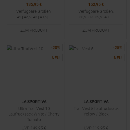
135,95 €
152,95 €
Verfügbare Größen:
Verfügbare Größen:
42
|
42,5
|
43
|
43,5
| +
38,5
|
39
|
39,5
|
40
| +
ZUM
PRODUKT
ZUM
PRODUKT
-
20
%
-
25
%
NEU
NEU
LA SPORTIVA
LA SPORTIVA
Ultra Trail Vest 10
Trail Vest 5 Laufrucksack
Laufrucksack White / Cherry
Yellow / Black
Tomato
UVP
149,95
€
UVP
119,95
€