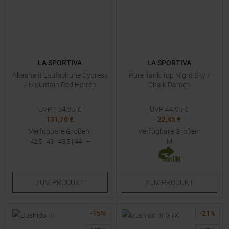
LA SPORTIVA
LA SPORTIVA
Akasha II Laufschuhe Cypress
Pure Tank Top Night Sky /
/ Mountain Red Herren
Chalk Damen
UVP
154,95
€
UVP
44,95
€
131,70 €
22,45 €
Verfügbare Größen:
Verfügbare Größen:
42,5
|
43
|
43,5
|
44
| +
M
ZUM
PRODUKT
ZUM
PRODUKT
-
15
%
-
21
%