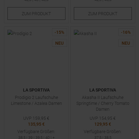
ZUM
PRODUKT
ZUM
PRODUKT
-
15
%
-
16
%
NEU
NEU
LA SPORTIVA
LA SPORTIVA
Prodigio 2 Laufschuhe
Akasha II Laufschuhe
Limestone / Azalea Damen
Springtime / Cherry Tomato
Damen
UVP
159,95
€
UVP
154,95
€
135,95 €
129,95 €
Verfügbare Größen:
Verfügbare Größen:
38,5
|
39
|
39,5
|
40
| +
37,5
|
38,5