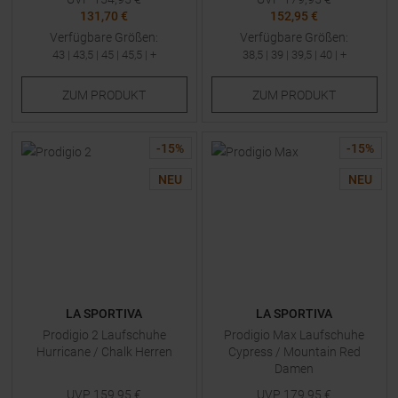
131,70 €
152,95 €
Verfügbare Größen:
Verfügbare Größen:
43
|
43,5
|
45
|
45,5
| +
38,5
|
39
|
39,5
|
40
| +
ZUM
PRODUKT
ZUM
PRODUKT
-
15
%
-
15
%
NEU
NEU
LA SPORTIVA
LA SPORTIVA
Prodigio 2 Laufschuhe
Prodigio Max Laufschuhe
Hurricane / Chalk Herren
Cypress / Mountain Red
Damen
UVP
159,95
€
UVP
179,95
€