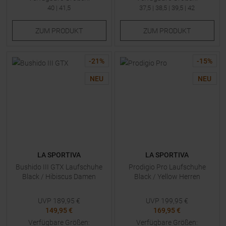
40
|
41,5
37,5
|
38,5
|
39,5
|
42
ZUM
PRODUKT
ZUM
PRODUKT
-
21
%
-
15
%
NEU
NEU
LA SPORTIVA
LA SPORTIVA
Bushido III GTX Laufschuhe
Prodigio Pro Laufschuhe
Black / Hibiscus Damen
Black / Yellow Herren
UVP
189,95
€
UVP
199,95
€
149,95 €
169,95 €
Verfügbare Größen:
Verfügbare Größen: