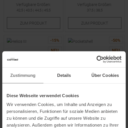
Verfügbare Größen:
Verfügbare Größen:
42,5
|
43,5
|
44,5
|
45,5
37,5
|
38,5
ZUM
PRODUKT
ZUM
PRODUKT
-
15
%
-
50
%
NEU
NEU
Zustimmung
Details
Über Cookies
LA SPORTIVA
LA SPORTIVA
Diese Webseite verwendet Cookies
Helios III Laufschuhe Tea /
Pocketshell Jacke Azalea /
Wir verwenden Cookies, um Inhalte und Anzeigen zu
Cherry Tomato Damen
Night Sky Damen
personalisieren, Funktionen für soziale Medien anbieten
zu können und die Zugriffe auf unsere Website zu
UVP
149,95
€
UVP
184,95
€
analysieren. Außerdem geben wir Informationen zu Ihrer
127,45 €
92,45 €