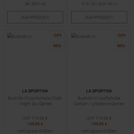
38
|
38,5
|
40
41,5
|
42
|
42,5
|
43
| +
ZUM
PRODUKT
ZUM
PRODUKT
-
20
%
-
20
%
NEU
NEU
LA SPORTIVA
LA SPORTIVA
Bushido III Laufschuhe Chalk
Bushido III Laufschuhe
/ Night Sky Damen
Carbon / Limestone Damen
UVP
174,95
€
UVP
174,95
€
139,95 €
139,95 €
Verfügbare Größen:
Verfügbare Größen: