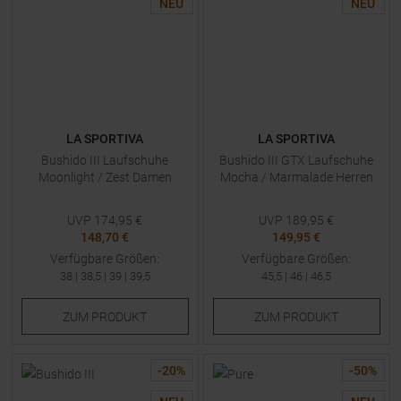
NEU
NEU
LA SPORTIVA
LA SPORTIVA
Bushido III Laufschuhe
Bushido III GTX Laufschuhe
Moonlight / Zest Damen
Mocha / Marmalade Herren
UVP
174,95
€
UVP
189,95
€
148,70 €
149,95 €
Verfügbare Größen:
Verfügbare Größen:
38
|
38,5
|
39
|
39,5
45,5
|
46
|
46,5
ZUM
PRODUKT
ZUM
PRODUKT
-
20
%
-
50
%