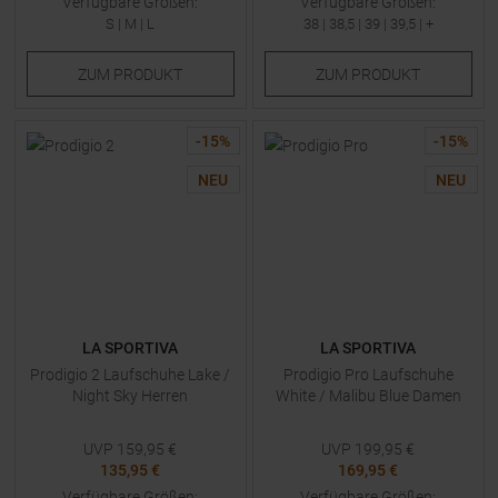
Verfügbare Größen:
Verfügbare Größen:
S
|
M
|
L
38
|
38,5
|
39
|
39,5
| +
ZUM
PRODUKT
ZUM
PRODUKT
-
15
%
-
15
%
NEU
NEU
LA SPORTIVA
LA SPORTIVA
Prodigio 2 Laufschuhe Lake /
Prodigio Pro Laufschuhe
Night Sky Herren
White / Malibu Blue Damen
UVP
159,95
€
UVP
199,95
€
135,95 €
169,95 €
Verfügbare Größen:
Verfügbare Größen: