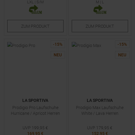
LXL
|
S/M
M
|
L
ZUM
PRODUKT
ZUM
PRODUKT
-
15
%
-
15
%
NEU
NEU
LA SPORTIVA
LA SPORTIVA
Prodigio Pro Laufschuhe
Prodigio Max Laufschuhe
Hurricane / Apricot Herren
White / Lava Herren
UVP
199,95
€
UVP
179,95
€
169,95 €
152,95 €