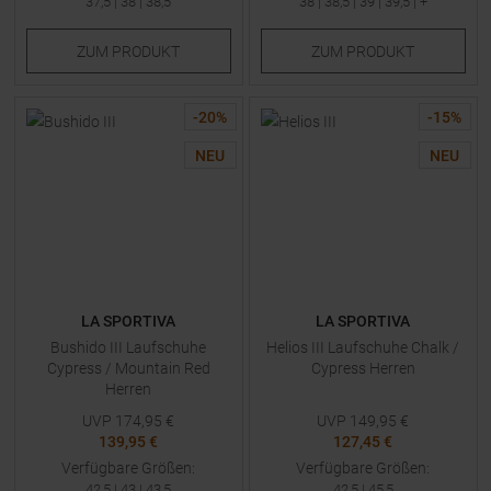
37,5
|
38
|
38,5
38
|
38,5
|
39
|
39,5
| +
ZUM
PRODUKT
ZUM
PRODUKT
-
20
%
-
15
%
NEU
NEU
LA SPORTIVA
LA SPORTIVA
Bushido III Laufschuhe
Helios III Laufschuhe Chalk /
Cypress / Mountain Red
Cypress Herren
Herren
UVP
174,95
€
UVP
149,95
€
139,95 €
127,45 €
Verfügbare Größen:
Verfügbare Größen:
42,5
|
43
|
43,5
42,5
|
45,5