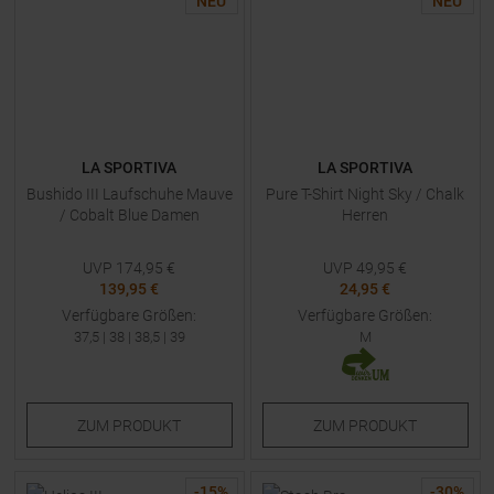
NEU
NEU
LA SPORTIVA
LA SPORTIVA
Bushido III Laufschuhe Mauve
Pure T-Shirt Night Sky / Chalk
/ Cobalt Blue Damen
Herren
UVP
174,95
€
UVP
49,95
€
139,95 €
24,95 €
Verfügbare Größen:
Verfügbare Größen:
37,5
|
38
|
38,5
|
39
M
ZUM
PRODUKT
ZUM
PRODUKT
-
15
%
-
30
%