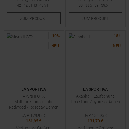
42
|
42,5
|
43
|
43,5
| +
38
|
38,5
|
39
|
39,5
| +
ZUM
PRODUKT
ZUM
PRODUKT
-
10
%
-
15
%
NEU
NEU
LA SPORTIVA
LA SPORTIVA
Akyra II GTX
Akasha II Laufschuhe
Multifunktionsschuhe
Limestone / cypress Damen
Redwood / Rosebay Damen
UVP
179,95
€
UVP
154,95
€
161,95 €
131,70 €
Verfügbare Größen:
Verfügbare Größen: