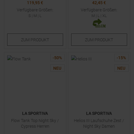
119,95 €
42,45 €
Verfügbare Größen:
Verfügbare Größen:
S
|
M
|
L
M
|
L
|
XL
ZUM
PRODUKT
ZUM
PRODUKT
-
50
%
-
15
%
NEU
NEU
LA SPORTIVA
LA SPORTIVA
Flow Tank Top Night Sky /
Helios III Laufschuhe Zest /
Cypress Herren
Night Sky Damen