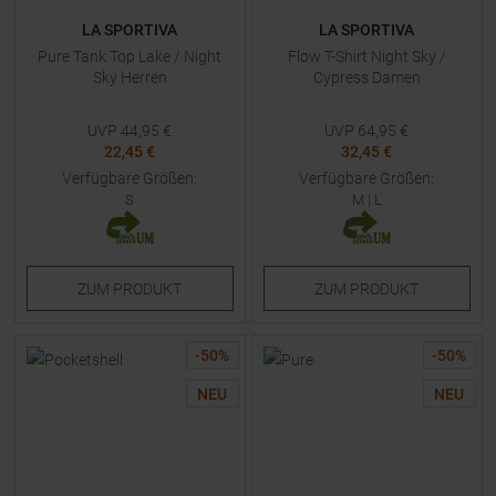
LA SPORTIVA
LA SPORTIVA
Pure Tank Top Lake / Night
Flow T-Shirt Night Sky /
Sky Herren
Cypress Damen
UVP
44,95
€
UVP
64,95
€
22,45 €
32,45 €
Verfügbare Größen:
Verfügbare Größen:
S
M
|
L
ZUM
PRODUKT
ZUM
PRODUKT
-
50
%
-
50
%
NEU
NEU