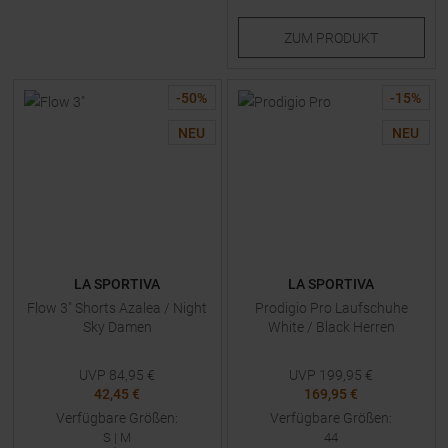
ZUM
PRODUKT
-
50
%
-
15
%
NEU
NEU
LA SPORTIVA
LA SPORTIVA
Flow 3" Shorts Azalea / Night
Prodigio Pro Laufschuhe
Sky Damen
White / Black Herren
UVP
84,95
€
UVP
199,95
€
42,45 €
169,95 €
Verfügbare Größen:
Verfügbare Größen:
S
|
M
44