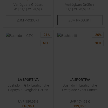
Verfügbare Größen:
Verfügbare Größen:
41
|
41,5
|
42
|
42,5
| +
42,5
|
43
|
43,5
|
44
| +
ZUM
PRODUKT
ZUM
PRODUKT
-
21
%
-
20
%
NEU
NEU
LA SPORTIVA
LA SPORTIVA
Bushido III GTX Laufschuhe
Bushido III Laufschuhe
Papaya / Everglade Herren
Everglade / Zest Damen
UVP
189,95
€
UVP
174,95
€
149,95 €
139,95 €