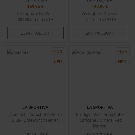
UVP
199,95
€
UVP
159,95
€
169,95 €
143,95 €
Verfügbare Größen:
Verfügbare Größen:
38
|
38,5
|
39
|
39,5
| +
42
|
43
|
43,5
|
44
| +
ZUM
PRODUKT
ZUM
PRODUKT
-
15
%
-
15
%
NEU
NEU
LA SPORTIVA
LA SPORTIVA
Akasha II Laufschuhe Storm
Prodigio Max Laufschuhe
Blue / Lime Punch Herren
Hurricane / Mineral Red
Damen
UVP
154,95
€
UVP
179,95
€